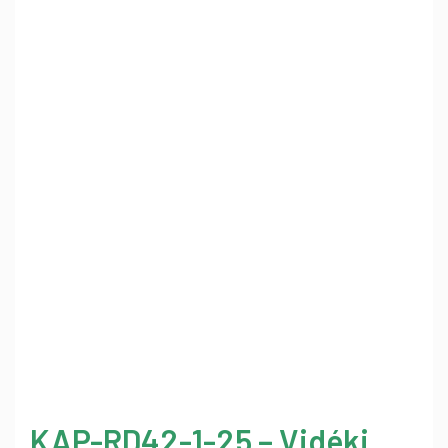
KAP-RD42-1-25 – Vidéki