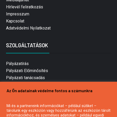
Hírlevél feliratkozás
Impresszum
Kapcsolat
Adatvédelmi Nyilatkozat
SZOLGÁLTATÁSOK
Pályázatírás
Pályázati Előminősítés
Pályázati tanácsadás
Pályázatírás vállalkozásoknak
Az Ön adatainak védelme fontos a számunkra
Mezőgazdasági pályázatírás
Pályázatírás magánszemélyeknek
Mi és a partnereink információkat – például sütiket –
Pályázatírás civil szervezeteknek
tárolunk egy eszközön vagy hozzáférünk az eszközön tárolt
Pályázatírás önkormányzatoknak
információkhoz, és személyes adatokat – például egyedi