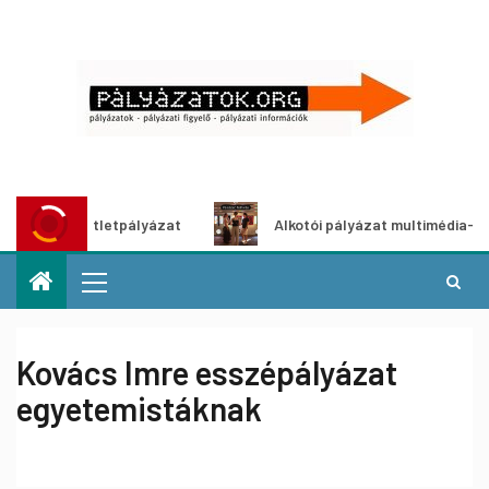
dítő ötletpályázat
Alkotói pályázat multimédia-kiállításh
Kovács Imre esszépályázat
egyetemistáknak