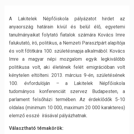
A Lakitelek Népfőiskola pályázatot hirdet az
anyaország határain kívül és belül élő, egyetemi
tanulmányaikat folytató fiatalok számára Kovács Imre
falukutató, író, politikus, a Nemzeti Parasztpárt alapítója
és volt főtitkára 100. születésnapja alkalmából. Kovács
Imre a magyar népi mozgalom egyik legkiválóbb
politikusa volt, aki életének felét emigrációban volt
kénytelen eltölteni. 2013. március 9-én, születésének
100. évfordulóján – a Lakitelek Népfőiskola
tudományos konferenciát szervez Budapesten, a
parlament felsőházi termében. Az érdeklődők 5-10
oldalas (minimum 10 000, maximum 20 000 karakteres)
elemző esszé írásával pályázhatnak.
Választható témakörök: