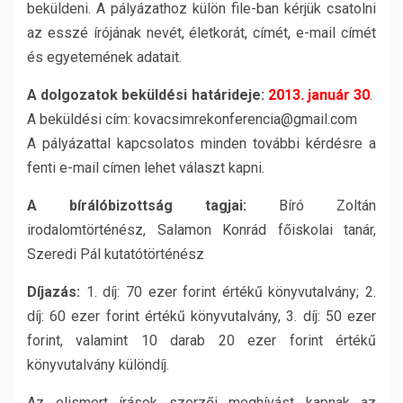
beküldeni. A pályázathoz külön file-ban kérjük csatolni
az esszé írójának nevét, életkorát, címét, e-mail címét
és egyetemének adatait.
A dolgozatok beküldési határideje:
2013. január 30
.
A beküldési cím: kovacsimrekonferencia@gmail.com
A pályázattal kapcsolatos minden további kérdésre a
fenti e-mail címen lehet választ kapni.
A bírálóbizottság tagjai:
Bíró Zoltán
irodalomtörténész, Salamon Konrád főiskolai tanár,
Szeredi Pál kutatótörténész
Díjazás:
1. díj: 70 ezer forint értékű könyvutalvány; 2.
díj: 60 ezer forint értékű könyvutalvány, 3. díj: 50 ezer
forint, valamint 10 darab 20 ezer forint értékű
könyvutalvány különdíj.
Az elismert írások szerzői meghívást kapnak az