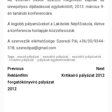
ünnepélyes díjátadással egybekötött, 2013. március 9-
én tartandó konferenciára.
A legjobb pályaműveket a Lakitelek Népfőiskola, illetve
a konferencia honlapján közzétesszük.
A szervezők elérhetősége: Szeredi Pál, +36/30/9344-
518; szeredipal@gmail.com
esszé pályázat
esszéíró pályázat
esszéíró pályázatok
Tags:
irodalmi pályázat
pályázat egyetemistáknak
Previous
Next
Reklámfilm
Kritikaíró pályázat 2012
forgatókönyvíró pályázat
2012