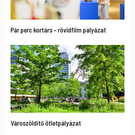
Pár perc kortárs – rövidfilm pályázat
Városzöldítő ötletpályázat