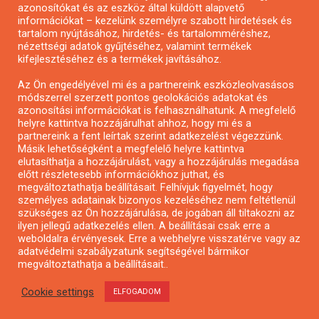
azonosítókat és az eszköz által küldött alapvető
Pályázatfigyelés
információkat – kezelünk személyre szabott hirdetések és
Specifikus pályázatfigyelés vagy hírlevél
tartalom nyújtásához, hirdetés- és tartalomméréshez,
nézettségi adatok gyűjtéséhez, valamint termékek
kifejlesztéséhez és a termékek javításához.
PÁLYÁZATFIGYELŐ
Az Ön engedélyével mi és a partnereink eszközleolvasásos
módszerrel szerzett pontos geolokációs adatokat és
azonosítási információkat is felhasználhatunk. A megfelelő
helyre kattintva hozzájárulhat ahhoz, hogy mi és a
Pályázatok magánszemélyeknek
partnereink a fent leírtak szerint adatkezelést végezzünk.
Pályázatok civil szervezeteknek
Másik lehetőségként a megfelelő helyre kattintva
elutasíthatja a hozzájárulást, vagy a hozzájárulás megadása
Pályázatok vállalkozásoknak
előtt részletesebb információkhoz juthat, és
Önkormányzati pályázatok
megváltoztathatja beállításait. Felhívjuk figyelmét, hogy
személyes adatainak bizonyos kezeléséhez nem feltétlenül
Mezőgazdasági pályázatok
szükséges az Ön hozzájárulása, de jogában áll tiltakozni az
Falusi turizmus pályázatok
ilyen jellegű adatkezelés ellen. A beállításai csak erre a
weboldalra érvényesek. Erre a webhelyre visszatérve vagy az
Napelem pályázatok
adatvédelmi szabályzatunk segítségével bármikor
GINOP pályázatok
megváltoztathatja a beállításait..
Cookie settings
ELFOGADOM
Copyright © All rights reserved.