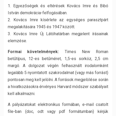
1. Egyezőségek és eltérések Kovács Imre és Bibó
István demokrácia-felfogásában.
2. Kovács Imre kísérlete az egységes parasztpárt
megalakítására 1945 és 1947 között.
3. Kovács Imre Új Látóhatárban megjelent írásainak
elemzése.
Formai követelmények:
Times New Roman
betűtípus, 12-es betűméret, 1,5-es sorköz, 2,5 cm
margó. A dolgozat végén felhasznált irodalomként
legalább 5 nyomtatott szakirodalmat (vagy más forrást)
pontosan meg kell jelölni. A források megjelölése során
a hivatkozásokra érvényes Harvard módszer szabályait
kell alkalmazni.
A pályázatokat elektronikus formában, e-mail csatolt
file-ban (doc, odt vagy pdf formátumban) kérjük