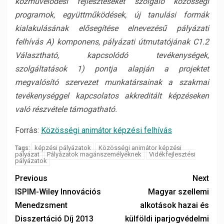
közművelődési fejlesztéseket szolgáló közösségi
programok, együttműködések, új tanulási formák
kialakulásának elősegítése elnevezésű pályázati
felhívás A) komponens, pályázati útmutatójának C1.2
Választható, kapcsolódó tevékenységek,
szolgáltatások 1) pontja alapján a projektet
megvalósító szervezet munkatársainak a szakmai
tevékenységgel kapcsolatos akkreditált képzéseken
való részvétele támogatható.
Forrás:
Közösségi animátor képzési felhívás
képzési pályázatok
Közösségi animátor képzési
Tags:
pályázat
Pályázatok magánszemélyeknek
Vidékfejlesztési
pályázatok
Previous
Next
ISPIM-Wiley Innovációs
Magyar szellemi
Menedzsment
alkotások hazai és
Disszertáció Díj 2013
külföldi iparjogvédelmi