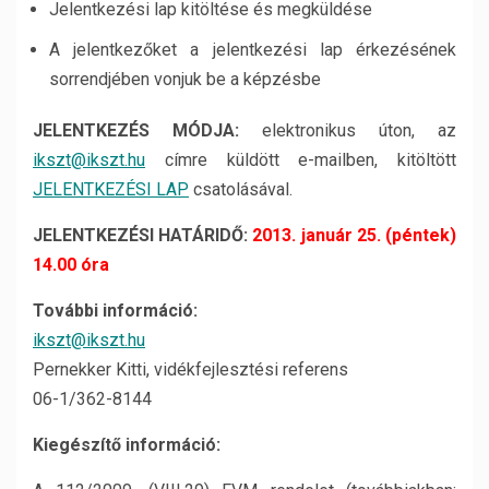
Jelentkezési lap kitöltése és megküldése
A jelentkezőket a jelentkezési lap érkezésének
sorrendjében vonjuk be a képzésbe
JELENTKEZÉS MÓDJA:
elektronikus úton, az
ikszt@ikszt.hu
címre küldött e-mailben, kitöltött
JELENTKEZÉSI LAP
csatolásával.
JELENTKEZÉSI HATÁRIDŐ:
2013. január 25. (péntek)
14.00 óra
További információ:
ikszt@ikszt.hu
Pernekker Kitti, vidékfejlesztési referens
06-1/362-8144
Kiegészítő információ: