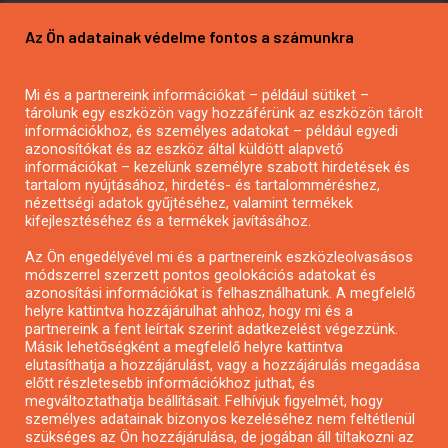
Pályázatírás vállalkozásoknak
Az Ön adatainak védelme fontos a számunkra
Mezőgazdasági pályázatírás
Pályázatírás magánszemélyeknek
Mi és a partnereink információkat – például sütiket –
Pályázatírás civil szervezeteknek
tárolunk egy eszközön vagy hozzáférünk az eszközön tárolt
Pályázatírás önkormányzatoknak
információkhoz, és személyes adatokat – például egyedi
azonosítókat és az eszköz által küldött alapvető
Pályázatfigyelés
információkat – kezelünk személyre szabott hirdetések és
Specifikus pályázatfigyelés vagy hírlevél
tartalom nyújtásához, hirdetés- és tartalomméréshez,
nézettségi adatok gyűjtéséhez, valamint termékek
kifejlesztéséhez és a termékek javításához.
PÁLYÁZATFIGYELŐ
Az Ön engedélyével mi és a partnereink eszközleolvasásos
módszerrel szerzett pontos geolokációs adatokat és
azonosítási információkat is felhasználhatunk. A megfelelő
helyre kattintva hozzájárulhat ahhoz, hogy mi és a
Pályázatok magánszemélyeknek
partnereink a fent leírtak szerint adatkezelést végezzünk.
Pályázatok civil szervezeteknek
Másik lehetőségként a megfelelő helyre kattintva
elutasíthatja a hozzájárulást, vagy a hozzájárulás megadása
Pályázatok vállalkozásoknak
előtt részletesebb információkhoz juthat, és
Önkormányzati pályázatok
megváltoztathatja beállításait. Felhívjuk figyelmét, hogy
személyes adatainak bizonyos kezeléséhez nem feltétlenül
Mezőgazdasági pályázatok
szükséges az Ön hozzájárulása, de jogában áll tiltakozni az
Falusi turizmus pályázatok