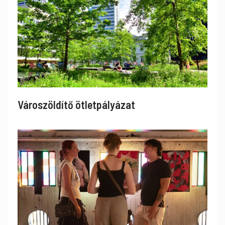
Városzöldítő ötletpályázat