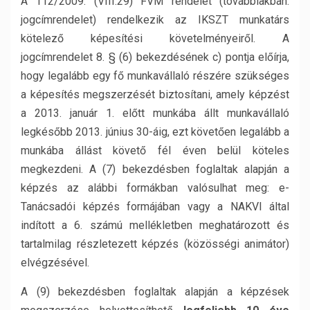
A 112/2009. (VIII.29) FVM rendelet (továbbiakban:
jogcímrendelet) rendelkezik az IKSZT munkatárs
kötelező képesítési követelményeiről. A
jogcímrendelet 8. § (6) bekezdésének c) pontja előírja,
hogy legalább egy fő munkavállaló részére szükséges
a képesítés megszerzését biztosítani, amely képzést
a 2013. január 1. előtt munkába állt munkavállaló
legkésőbb 2013. június 30-áig, ezt követően legalább a
munkába állást követő fél éven belül köteles
megkezdeni. A (7) bekezdésben foglaltak alapján a
képzés az alábbi formákban valósulhat meg: e-
Tanácsadói képzés formájában vagy a NAKVI által
indított a 6. számú mellékletben meghatározott és
tartalmilag részletezett képzés (közösségi animátor)
elvégzésével.
A (9) bekezdésben foglaltak alapján a képzések