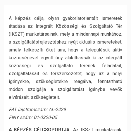
A képzés célja, olyan gyakorlatorientált ismeretek
átadása az Integrált Közösségi és Szolgáltató Tér
(IKSZT) munkatársainak, mely a mindennapi munkához,
a szolgáltatásfejlesztéshez nyújt aktuális ismereteket,
amely felkészíti őket arra, hogy a településük aktív
közösségével együtt úgy alakíthassák ki az integrált
közösségi és szolgáltató terének feladatait,
szolgáltatásait és térszerkezetét, hogy az a helyi
igényekre, szükségletekre reagálva, fenntartható
módon szolgálja a szolgáltatást igénybe vevők
elvárásait, szükségleteit.
FAT lajstromszám: AL-2429
FINY szám: 01-0320-05
A KÉPZÉS CÉLCSOPORTJA:
Az IKSZT munkatársak,