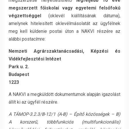
megszerzése helyettesíthető
legfeljebb 10 éve
megszerzett főiskolai vagy egyetemi felsőfokú
végzettséggel
(oklevél kiállításának dátuma),
amelynek hitelesített oklevélmásolatát az ügyfélnek
meg kell küldenie postai úton a NAKVI részére az
alábbi postacímre:
Nemzeti Agrárszaktanácsadási, Képzési és
Vidékfejlesztési Intézet
Park u. 2.
Budapest
1223
A NAKVI a megküldött dokumentumok alapján igazolást
állít ki az ügyfél részére.
A TÁMOP-3.2.3/B-12/1 (A-B) – Építő közösségek – B)
A korszerű, többfunkciós (multifunkcionális)