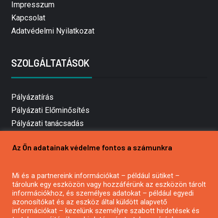
Impresszum
Kapcsolat
Adatvédelmi Nyilatkozat
SZOLGÁLTATÁSOK
Pályázatírás
Pályázati Előminősítés
Pályázati tanácsadás
Pályázatírás vállalkozásoknak
Az Ön adatainak védelme fontos a számunkra
Mezőgazdasági pályázatírás
Pályázatírás magánszemélyeknek
Mi és a partnereink információkat – például sütiket –
Pályázatírás civil szervezeteknek
tárolunk egy eszközön vagy hozzáférünk az eszközön tárolt
Pályázatírás önkormányzatoknak
információkhoz, és személyes adatokat – például egyedi
azonosítókat és az eszköz által küldött alapvető
Pályázatfigyelés
információkat – kezelünk személyre szabott hirdetések és
Specifikus pályázatfigyelés vagy hírlevél