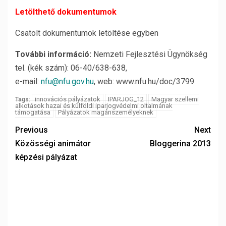
Letölthető dokumentumok
Csatolt dokumentumok letöltése egyben
További információ:
Nemzeti Fejlesztési Ügynökség
tel. (kék szám): 06-40/638-638,
e-mail:
nfu@nfu.gov.hu
, web: www.nfu.hu/doc/3799
innovációs pályázatok
IPARJOG_12
Magyar szellemi
Tags:
alkotások hazai és külföldi iparjogvédelmi oltalmának
támogatása
Pályázatok magánszemélyeknek
Previous
Next
Közösségi animátor
Bloggerina 2013
képzési pályázat