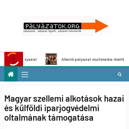
tletpályázat
Alkotói pályázat multimédia-kiállításhoz
Magyar szellemi alkotások hazai
és külföldi iparjogvédelmi
oltalmának támogatása