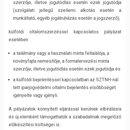
szerzője, illetve jogutódlás esetén ezek jogutódja
(szolgálati jellegű szellemi alkotás esetén a
munkáltató, egyéb jogátruházás esetén a jogszerző),
külföldi oltalomszerzéssel kapcsolatos pályázat
esetében
a találmány vagy a használati minta feltalálója, a
növényfajta nemesítője, a formatervezési minta
szerzője, illetve jogutódlás esetén ezek jogutódja és
a külföldi bejelentéssel kapcsolatban az SZTNH-nál
tett iparjogvédelmi oltalmi bejelentés elsőbbségét
igényelte vagy igényli.
A pályázatok könnyített eljárással kerülnek elbírálásra
és új elemként támogathatók a szabadalmak megelőző
előkészítési költségei is.