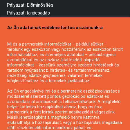
Pályázati Előminősítés
Pályázati tanácsadás
Pályázatírás vállalkozásoknak
Az Ön adatainak védelme fontos a számunkra
Mezőgazdasági pályázatírás
Pályázatírás magánszemélyeknek
Mi és a partnereink információkat – például sütiket –
Pályázatírás civil szervezeteknek
tárolunk egy eszközön vagy hozzáférünk az eszközön tárolt
Pályázatírás önkormányzatoknak
információkhoz, és személyes adatokat – például egyedi
azonosítókat és az eszköz által küldött alapvető
Pályázatfigyelés
információkat – kezelünk személyre szabott hirdetések és
Specifikus pályázatfigyelés vagy hírlevél
tartalom nyújtásához, hirdetés- és tartalomméréshez,
nézettségi adatok gyűjtéséhez, valamint termékek
kifejlesztéséhez és a termékek javításához.
PÁLYÁZATFIGYELŐ
Az Ön engedélyével mi és a partnereink eszközleolvasásos
módszerrel szerzett pontos geolokációs adatokat és
azonosítási információkat is felhasználhatunk. A megfelelő
helyre kattintva hozzájárulhat ahhoz, hogy mi és a
Pályázatok magánszemélyeknek
partnereink a fent leírtak szerint adatkezelést végezzünk.
Pályázatok civil szervezeteknek
Másik lehetőségként a megfelelő helyre kattintva
elutasíthatja a hozzájárulást, vagy a hozzájárulás megadása
Pályázatok vállalkozásoknak
előtt részletesebb információkhoz juthat, és