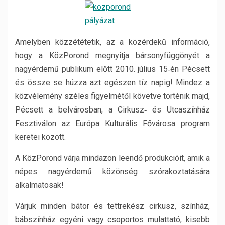
Amelyben közzététetik, az a közérdekű információ,
hogy a KözPorond megnyitja bársonyfüggönyét a
nagyérdemű publikum előtt 2010. július 15‐én Pécsett
és össze se húzza azt egészen tíz napig! Mindez a
közvélemény széles figyelmétől követve történik majd,
Pécsett a belvárosban, a Cirkusz‐ és Utcaszínház
Fesztiválon az Európa Kulturális Fővárosa program
keretei között.
A KözPorond várja mindazon leendő produkcióit, amik a
népes nagyérdemű közönség szórakoztatására
alkalmatosak!
Várjuk minden bátor és tettrekész cirkusz, színház,
bábszínház egyéni vagy csoportos mulattató, kisebb