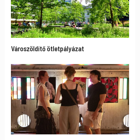
Városzöldítő ötletpályázat