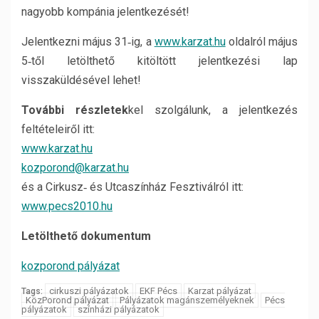
nagyobb kompánia jelentkezését!
Jelentkezni május 31‐ig, a
www.karzat.hu
oldalról május
5‐től letölthető kitöltött jelentkezési lap
visszaküldésével lehet!
További részletek
kel szolgálunk, a jelentkezés
feltételeiről itt:
www.karzat.hu
kozporond@karzat.hu
és a Cirkusz‐ és Utcaszínház Fesztiválról itt:
www.pecs2010.hu
Letölthető dokumentum
kozporond pályázat
cirkuszi pályázatok
EKF Pécs
Karzat pályázat
Tags:
KözPorond pályázat
Pályázatok magánszemélyeknek
Pécs
pályázatok
színházi pályázatok