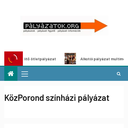
oszöldítő ötletpályázat
Alkotói pályázat multimédia-kiáll
KözPorond színházi pályázat