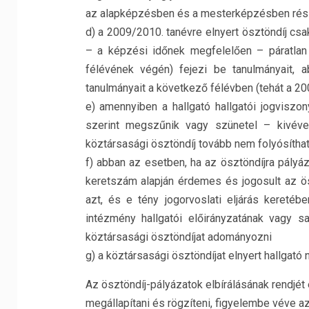
az alapképzésben és a mesterképzésben részt 
d) a 2009/2010. tanévre elnyert ösztöndíj cs
– a képzési időnek megfelelően – páratlan 
félévének végén) fejezi be tanulmányait, 
tanulmányait a következő félévben (tehát a 20
e) amennyiben a hallgató hallgatói jogviszo
szerint megszűnik vagy szünetel – kivév
köztársasági ösztöndíj tovább nem folyósítha
f) abban az esetben, ha az ösztöndíjra pályázó
keretszám alapján érdemes és jogosult az ösz
azt, és e tény jogorvoslati eljárás keretébe
intézmény hallgatói előirányzatának vagy s
köztársasági ösztöndíjat adományozni
g) a köztársasági ösztöndíjat elnyert hallgató
Az ösztöndíj-pályázatok elbírálásának rendjét 
megállapítani és rögzíteni, figyelembe véve