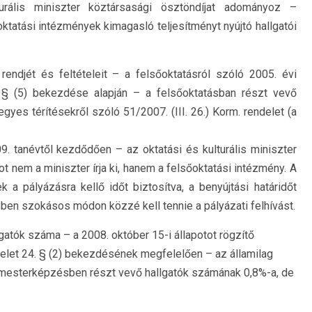
urális miniszter köztársasági ösztöndíjat adományoz –
ktatási intézmények kimagasló teljesítményt nyújtó hallgatói
endjét és feltételeit – a felsőoktatásról szóló 2005. évi
. § (5) bekezdése alapján – a felsőoktatásban részt vevő
 egyes térítésekről szóló 51/2007. (III. 26.) Korm. rendelet (a
 tanévtől kezdődően – az oktatási és kulturális miniszter
t nem a miniszter írja ki, hanem a felsőoktatási intézmény. A
a pályázásra kellő időt biztosítva, a benyújtási határidőt
en szokásos módon közzé kell tennie a pályázati felhívást.
gatók száma – a 2008. október 15-i állapotot rögzítő
delet 24. § (2) bekezdésének megfelelően – az államilag
e mesterképzésben részt vevő hallgatók számának 0,8%-a, de