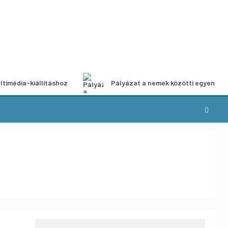
ltimédia-kiállításhoz
Pályázat a nemek közötti egyenlős