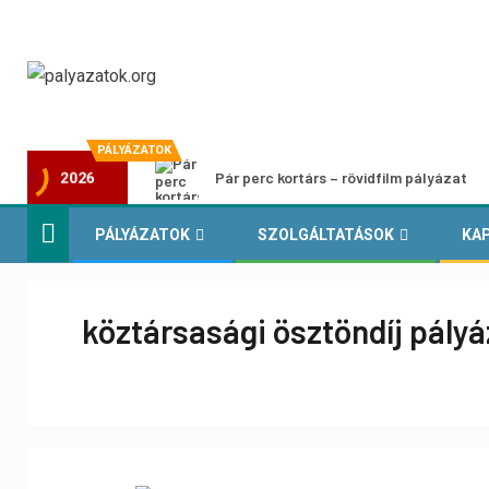
PÁLYÁZATOK
Pár perc kortárs – rövidfilm pályázat
2026
PÁLYÁZATOK
SZOLGÁLTATÁSOK
KA
köztársasági ösztöndíj pály