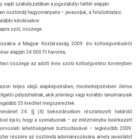
y saját szabályzatában a jogszabályi háttér alapján
 ösztöndíj hagyományaira – javasoljuk, a felsőoktatási
alábbi kérdésekre:
ónapra szól, összege
szakra a Magyar Köztársaság 2009. évi költségvetéséről
dése alapján 34 000 Ft havonta,
 havi összege az adott évre szóló költségvetési törvényben
 azon teljes idejű alapképzésben, mesterképzésben illetve
gatói pályázhatnak, akik jelenlegi vagy korábbi tanulmányaik
 legalább 55 kreditet megszereztek
endelet 24. § (4) bekezdésében részletezett határidő
sával írja ki, hogy a szenátusnak – az intézménybe beérkezett
jogorvoslati lehetőségének biztosításával – legkésőbb 2009.
iszter részére az ösztöndíj adományozására; amely javaslatot