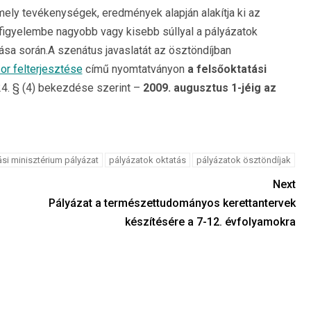
 mely tevékenységek, eredmények alapján alakítja ki az
 figyelembe nagyobb vagy kisebb súllyal a pályázatok
ítása során.A szenátus javaslatát az ösztöndíjban
or felterjesztése
című nyomtatványon
a felsőoktatási
4. § (4) bekezdése szerint –
2009. augusztus 1-jéig az
ási minisztérium pályázat
pályázatok oktatás
pályázatok ösztöndíjak
Next
Pályázat a természettudományos kerettantervek
készítésére a 7-12. évfolyamokra