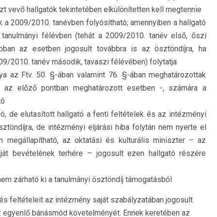
vevő hallgatók tekintetében elkülönítetten kell megtennie
ak a 2009/2010. tanévben folyósítható; amennyiben a hallgató
tanulmányi félévben (tehát a 2009/2010. tanév első, őszi
abban az esetben jogosult továbbra is az ösztöndíjra, ha
09/2010. tanév második, tavaszi félévében) folytatja
nya az Ftv. 50. §-ában valamint 76. §-ában meghatározottak
e az előző pontban meghatározott esetben -, számára a
tó
, de elutasított hallgató a fenti feltételek és az intézményi
töndíjra, de intézményi eljárási hiba folytán nem nyerte el
n megállapítható, az oktatási és kulturális miniszter – az
aját bevételének terhére – jogosult ezen hallgató részére
 nem zárható ki a tanulmányi ösztöndíj támogatásból
és feltételeit az intézmény saját szabályzatában jogosult
 az egyenlő bánásmód követelményét. Ennek keretében az