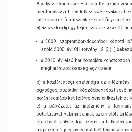
A pályázat kiírásakor – tekintettel az intézmén
megfogalmazott rendelkezésekre valamint ezen
intézmények fordítsanak kiemelt figyelmet az 
a) az ösztöndíj egy teljes tanévre, azaz 10 h
a 2009. szeptember-december közötti idő
szóló 2008. évi CII. törvény 12. § (1) bekez
a 2010. év első hat hónapjára vonatkozóan
meghatározott összeg egy tizede
b) a köztársasági ösztöndíjra az intézmény
egységes, osztatlan képzésben részt vevő hall
során legalább két félévre bejelentkeztek és
c) a pályázatot az intézmény a Kormányr
betartásával, valamint annak szem előtt tartá
és elbírált pályázatok szerint, a hallgatók 
augusztus 1-jéig javaslatot kell tennie a min