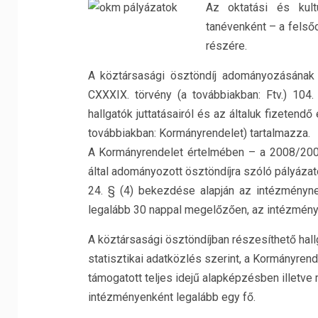
Az oktatási és kult
tanévenként – a felsőo
részére.
A köztársasági ösztöndíj adományozásának r
CXXXIX. törvény (a továbbiakban: Ftv.) 104
hallgatók juttatásairól és az általuk fizetendő
továbbiakban: Kormányrendelet) tartalmazza.
A Kormányrendelet értelmében – a 2008/2009.
által adományozott ösztöndíjra szóló pályázato
24. § (4) bekezdése alapján az intézménynek 
legalább 30 nappal megelőzően, az intézményb
A köztársasági ösztöndíjban részesíthető hall
statisztikai adatközlés szerint, a Kormányren
támogatott teljes idejű alapképzésben illetv
intézményenként legalább egy fő.