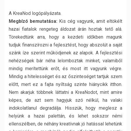
A KreaNod logópályázata.
Megbízó bemutatása:
Kis cég vagyunk, amit eltökélt
hazai fiatalok rengeteg áldozat árán hoztak tető alá.
Törekedtünk arra, hogy a kezdeti időkben magunk
tudjuk finanszírozni a fejlesztést, hogy abszolút a saját
szánk íze szerint működjenek az alapok. A fejlesztési
nehézségek bár néha lelomboztak minket, valamiből
mindig merítettünk erőt, és most itt vagyunk végre.
Mindig a hitelességet és az őszinteséget tartjuk szem
előtt, mert ez a fajta nyíltság szinte hiánycikk itthon.
Nem akarjuk többnek láttatni a KreaNodot, mint amire
képes, de azt sem hagyjuk szó nélkül, ha valaki
indokolatlanul degradálja. Hisszük, hogy meglesz a
helyünk a hazai palettán, és lehet sokszor némi
ellenszélben, de néhány kreatívnak jó hatással lehetünk