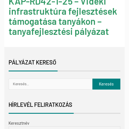
KAP-RD42-1-25 – Vidéki
infrastruktúra fejlesztések
támogatása tanyákon –
tanyafejlesztési pályázat
PÁLYÁZAT KERESŐ
HÍRLEVÉL FELIRATKOZÁS
Keresztnév