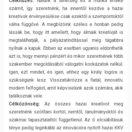
Célkitűzés:
Nálunk a tehetség és a munka értéke
számít, így szeretnénk, ha innentől kezdve a hazai
kreatívok érvényesülése csak ezektől a szempontoktól
válna függővé. A megbízóink széles e honban pedig
lássák be, hogy itt amellett, hogy álmaik kreatívját is
megtalálhatják, a pályázatindítással még tágabbra
nyílnak a kapuk. Ebben az esetben ugyanis eldönthetik
azt is, hogy mennyi pénzért és mikor szeretnének több
szakember megoldásából válogatni kockázatok nélkül.
Igen, ezt mindet, és igen, ehhez egy király logóra is
szükségünk lesz. Visszatükrözze a fiatal, innovatív,
modern felfogást, amit képviselünk azok számára, akik
találkoznak vele.
Célközönség:
Az összes hazai kreatívot meg
szeretnénk szólítani kortól, nemtől, tanulmányoktól és
szakmai tapasztalattól függetlenül. Az ő elcsábításuk
ténye pedig leginkább az innovációra nyitott hazai KKV