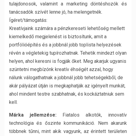
tulajdonosok, valamint a marketing döntéshozók és
tanácsadók szívét lenne jó, ha melengetnék.
Ígéret/támogatás:
Kreatívjaink számára a pénzkereseti lehetőség mellett
kiemelkedő megjelenést is biztosítunk, amit a
portfólióépítés és a jobbnál jobb toplista helyezések
révén a végletekig tupírozhatnak. Tehetik mindezt olyan
helyen, ahol keresni is fogják őket. Meg akarjuk ugyanis
szüntetni megbízónk kreatív éhségét azzal, hogy
nálunk válogathatnak a jobbnál jobb tehetségekből, de
akár pályázat útján is megkaphatják az igényelt munkát,
ahol mindent testre szabhatnak, és kockáztatniuk sem
kell.
Márka jellemzése:
Fiatalos alkotók, innovatív
technológia és őszinte kommunikáció. Nem akarunk
többnek tűnni, mint akik vagyunk, az érintett területen