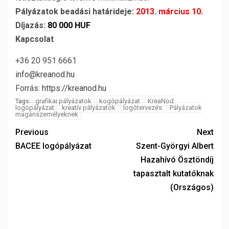
Pályázatok beadási határideje:
2013. március 10.
Díjazás:
80 000 HUF
Kapcsolat
+36 20 951 6661
info@kreanod.hu
Forrás:
https://kreanod.hu
grafikai pályázatok
kogópályázat
KreaNod
Tags:
logópályázat
kreatív pályázatok
logótervezés
Pályázatok
magánszemélyeknek
Previous
Next
BACEE logópályázat
Szent-Györgyi Albert
Hazahívó Ösztöndíj
tapasztalt kutatóknak
(Országos)