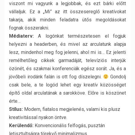
viszont mi vagyunk a legjobbak, és ezt bárki előtt
vállaljuk. Ez a „Mi” az itt összesereglő kreatívokat
takarja, akik minden feladatra ütős megoldásokat
fognak összerakni.
Médiaterv:
A logónkat természetesen el fogjuk
helyezni a headerben, és mivel az arculatunk alapja
lesz, mindenhol meg fog jelenni, ahol mi is… Ez jelenti
remélhetőleg cikkek garmadáját, televíziós interjúk
özönét, és szakmai konferenciák egész sorát. Ja, és a
jövőbeli irodánk falán is ott fog díszelegni.
Gondolj
csak bele, a te logód lehet egy kreatív közösséget
építő oldal arculatának a sarokköve. Előre is köszönet
érte…
Stílus:
Modern, fiatalos megjelenés, valami kis plusz
kreativitással nyakon öntve.
Kerülendő:
Konvencionális felfogás, pusztán
letisztultságra törekvő minimalizmus.