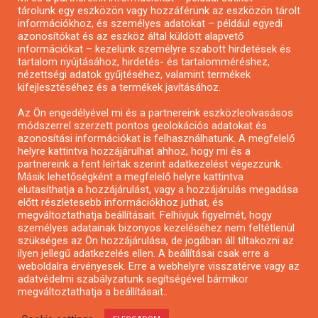
tárolunk egy eszközön vagy hozzáférünk az eszközön tárolt
Pályázatírás önkormányzatoknak
információkhoz, és személyes adatokat – például egyedi
azonosítókat és az eszköz által küldött alapvető
Pályázatfigyelés
információkat – kezelünk személyre szabott hirdetések és
Specifikus pályázatfigyelés vagy hírlevél
tartalom nyújtásához, hirdetés- és tartalomméréshez,
nézettségi adatok gyűjtéséhez, valamint termékek
kifejlesztéséhez és a termékek javításához.
PÁLYÁZATFIGYELŐ
Az Ön engedélyével mi és a partnereink eszközleolvasásos
módszerrel szerzett pontos geolokációs adatokat és
azonosítási információkat is felhasználhatunk. A megfelelő
helyre kattintva hozzájárulhat ahhoz, hogy mi és a
Pályázatok magánszemélyeknek
partnereink a fent leírtak szerint adatkezelést végezzünk.
Pályázatok civil szervezeteknek
Másik lehetőségként a megfelelő helyre kattintva
elutasíthatja a hozzájárulást, vagy a hozzájárulás megadása
Pályázatok vállalkozásoknak
előtt részletesebb információkhoz juthat, és
Önkormányzati pályázatok
megváltoztathatja beállításait. Felhívjuk figyelmét, hogy
személyes adatainak bizonyos kezeléséhez nem feltétlenül
Mezőgazdasági pályázatok
szükséges az Ön hozzájárulása, de jogában áll tiltakozni az
Falusi turizmus pályázatok
ilyen jellegű adatkezelés ellen. A beállításai csak erre a
weboldalra érvényesek. Erre a webhelyre visszatérve vagy az
Napelem pályázatok
adatvédelmi szabályzatunk segítségével bármikor
GINOP pályázatok
megváltoztathatja a beállításait..