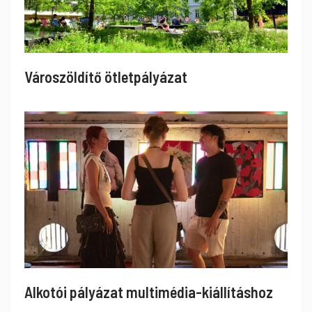
Városzöldítő ötletpályázat
Alkotói pályázat multimédia-kiállításhoz