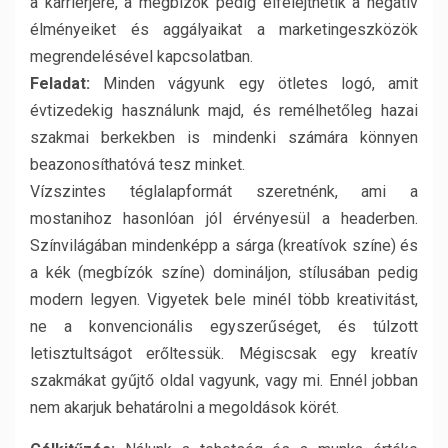
a karrierjére, a megbízók pedig elfelejthetik a negatív
élményeiket és aggályaikat a marketingeszközök
megrendelésével kapcsolatban.
Feladat:
Minden vágyunk egy ötletes logó, amit
évtizedekig használunk majd, és remélhetőleg hazai
szakmai berkekben is mindenki számára könnyen
beazonosíthatóvá tesz minket.
Vízszintes téglalapformát szeretnénk, ami a
mostanihoz hasonlóan jól érvényesül a headerben.
Színvilágában mindenképp a sárga (kreatívok színe) és
a kék (megbízók színe) domináljon, stílusában pedig
modern legyen. Vigyetek bele minél több kreativitást,
ne a konvencionális egyszerűséget, és túlzott
letisztultságot erőltessük. Mégiscsak egy kreatív
szakmákat gyűjtő oldal vagyunk, vagy mi. Ennél jobban
nem akarjuk behatárolni a megoldások körét.