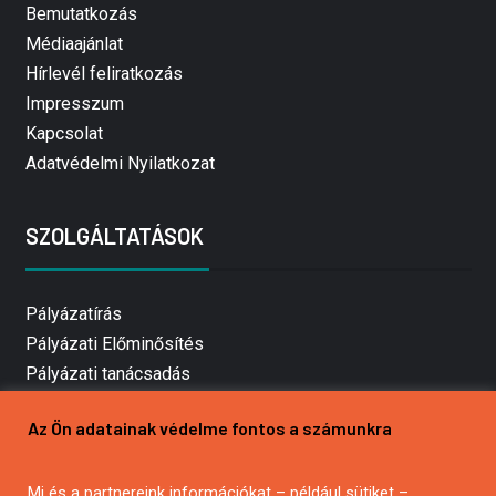
Bemutatkozás
Médiaajánlat
Hírlevél feliratkozás
Impresszum
Kapcsolat
Adatvédelmi Nyilatkozat
SZOLGÁLTATÁSOK
Pályázatírás
Pályázati Előminősítés
Pályázati tanácsadás
Pályázatírás vállalkozásoknak
Az Ön adatainak védelme fontos a számunkra
Mezőgazdasági pályázatírás
Pályázatírás magánszemélyeknek
Mi és a partnereink információkat – például sütiket –
Pályázatírás civil szervezeteknek