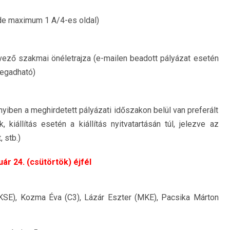
, de maximum 1 A/4-es oldal)
vező szakmai önéletrajza (e-mailen beadott pályázat esetén
megadható)
nnyiben a meghirdetett pályázati időszakon belül van preferált
 kiállítás esetén a kiállítás nyitvatartásán túl, jelezve az
 stb.)
uár 24. (csütörtök) éjfél
SE), Kozma Éva (C3), Lázár Eszter (MKE), Pacsika Márton