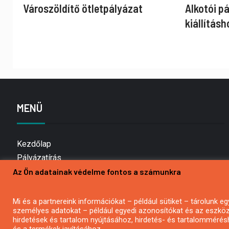
Városzöldítő ötletpályázat
Alkotói p
kiállításh
MENÜ
Kezdőlap
Pályázatírás
Az Ön adatainak védelme fontos a számunkra
Bemutatkozás
Médiaajánlat
Hírlevél feliratkozás
Mi és a partnereink információkat – például sütiket – tárolunk
személyes adatokat – például egyedi azonosítókat és az eszköz 
Impresszum
hirdetések és tartalom nyújtásához, hirdetés- és tartalommérés
Kapcsolat