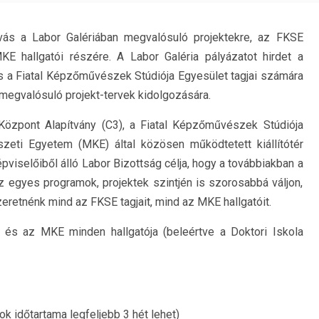
ívás a Labor Galériában megvalósuló projektekre, az FKSE
KE hallgatói részére. A Labor Galéria pályázatot hirdet a
 a Fiatal Képzőművészek Stúdiója Egyesület tagjai számára
 megvalósuló projekt-tervek kidolgozására.
Központ Alapítvány (C3), a Fiatal Képzőművészek Stúdiója
ti Egyetem (MKE) által közösen működtetett kiállítótér
viselőiből álló Labor Bizottság célja, hogy a továbbiakban a
egyes programok, projektek szintjén is szorosabbá váljon,
eretnénk mind az FKSE tagjait, mind az MKE hallgatóit.
 és az MKE minden hallgatója (beleértve a Doktori Iskola
sok időtartama legfeljebb 3 hét lehet)