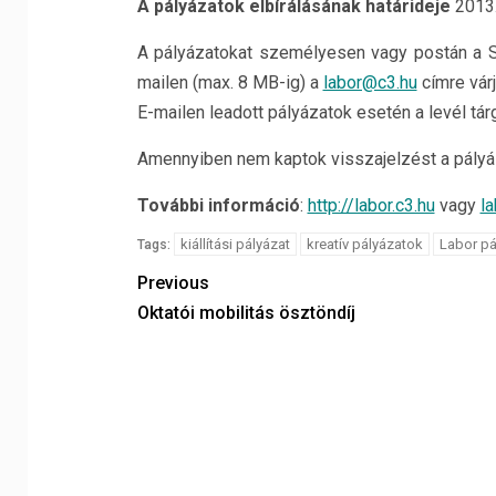
A pályázatok elbírálásának határideje
2013.
A pályázatokat személyesen vagy postán a Stú
mailen (max. 8 MB-ig) a
labor@c3.hu
címre várj
E-mailen leadott pályázatok esetén a levél tár
Amennyiben nem kaptok visszajelzést a pályáz
További információ
:
http://labor.c3.hu
vagy
l
kiállítási pályázat
kreatív pályázatok
Labor pá
Tags:
Previous
Oktatói mobilitás ösztöndíj