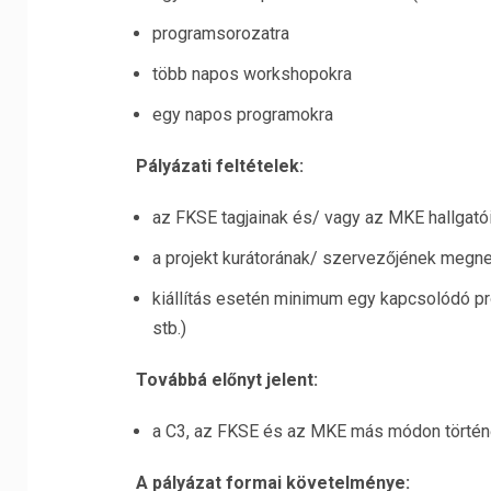
programsorozatra
több napos workshopokra
egy napos programokra
Pályázati feltételek:
az FKSE tagjainak és/ vagy az MKE hallgató
a projekt kurátorának/ szervezőjének megn
kiállítás esetén minimum egy kapcsolódó pr
stb.)
Továbbá előnyt jelent:
a C3, az FKSE és az MKE más módon történ
A pályázat formai követelménye: