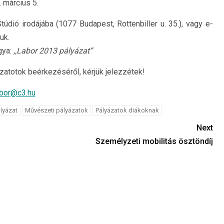
 március 5.
dió irodájába (1077 Budapest, Rottenbiller u. 35.), vagy e-
uk.
gya:
,,Labor 2013 pályázat”
atotok beérkezéséről, kérjük jelezzétek!
abor@c3.hu
lyázat
Művészeti pályázatok
Pályázatok diákoknak
Next
Személyzeti mobilitás ösztöndíj