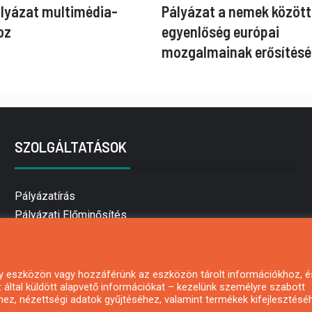
ályázat multimédia-
Pályázat a nemek között
oz
egyenlőség európai
mozgalmainak erősítésé
SZOLGÁLTATÁSOK
Pályázatírás
Pályázati Előminősítés
Pályázati tanácsadás
Pályázatírás vállalkozásoknak
Mezőgazdasági pályázatírás
 egy eszközön vagy hozzáférünk az eszközön tárolt információkhoz, é
által küldött alapvető információkat – kezelünk személyre szabott
Pályázatírás magánszemélyeknek
hez, nézettségi adatok gyűjtéséhez, valamint termékek kifejlesztésé
Pályázatírás civil szervezeteknek