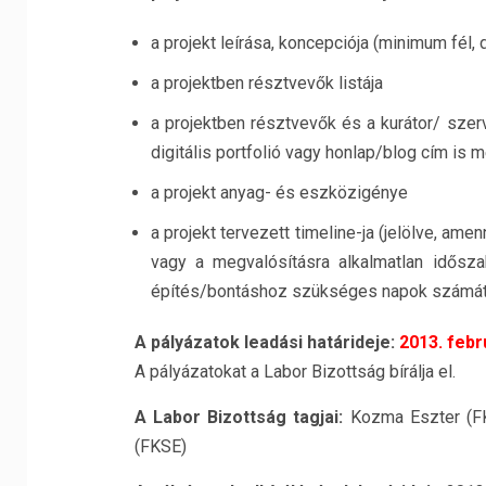
a projekt leírása, koncepciója (minimum fél
a projektben résztvevők listája
a projektben résztvevők és a kurátor/ szer
digitális portfolió vagy honlap/blog cím is 
a projekt anyag- és eszközigénye
a projekt tervezett timeline-ja (jelölve, ame
vagy a megvalósításra alkalmatlan időszak,
építés/bontáshoz szükséges napok számát,
A pályázatok leadási határideje:
2013. febr
A pályázatokat a Labor Bizottság bírálja el.
A Labor Bizottság tagjai:
Kozma Eszter (FK
(FKSE)