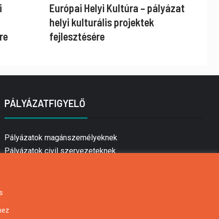
i
Európai Helyi Kultúra – pályázat
helyi kulturális projektek
re
fejlesztésére
PÁLYÁZATFIGYELŐ
Pályázatok magánszemélyeknek
Pályázatok civil szervezeteknek
Pályázatok vállalkozásoknak
Önkormányzati pályázatok
Mezőgazdasági pályázatok
s
Falusi turizmus pályázatok
hez
Napelem pályázatok