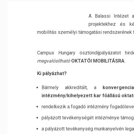
A Balassi Intézet
projektekhez és ké
mobilitás személyi támogatási rendszerének 
Campus Hungary ösztöndíjpályázatot hir
megvalósítható
OKTATÓI MOBILITÁSRA
.
Ki pályázhat?
Bármely akkreditált, a
konvergenci
intézmény/kihelyezett kar főállású oktat
rendelkezik a fogadó intézmény fogadólevel
pályázott tevékenységét intézménye támogat
a pályázott tevékenység munkanyelvén lega