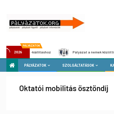
PÁLYÁZATOK
imédia-kiállításhoz
Pályázat a nemek közötti egyenlőség
2026
PÁLYÁZATOK
SZOLGÁLTATÁSOK
K
Oktatói mobilitás ösztöndíj