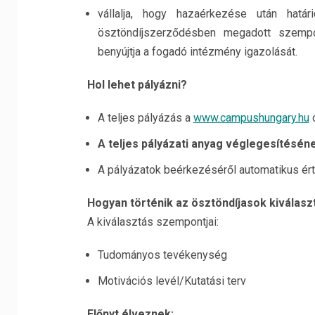
vállalja, hogy hazaérkezése után hatá
ösztöndíjszerződésben megadott szempo
benyújtja a fogadó intézmény igazolását.
Hol lehet pályázni?
A teljes pályázás a
www.campushungary.hu
o
A teljes pályázati anyag véglegesítéséne
A pályázatok beérkezéséről automatikus ért
Hogyan történik az ösztöndíjasok kiválasz
A kiválasztás szempontjai:
Tudományos tevékenység
Motivációs levél/Kutatási terv
Előnyt élveznek: