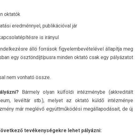
n oktatók
tási eredménnyel, publikációval jár
apcsolatépítésre is irányul
delkezésre álló források figyelembevételével állapítja meg
usban egy ösztöndíjtípusra minden oktató csak egy pályázatot
sal nem vonható össze.
ályázni?
Bármely olyan külföldi intézménybe (akkreditált
úzeum, levéltár stb.), melyet az oktató küldő intézménye
tézmény már meglévő együttműködési megállapodásait, de új
vetkező tevékenységekre lehet pályázni: