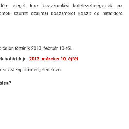
ridőre eleget tesz beszámolási kötelezettségeinek: az
ntok szerint szakmai beszámolót készít és határidőre
ldalon történik 2013. február 10-től.
k határideje:
2013. március 10. éjfél
esítést kap minden jelentkező.
tása?