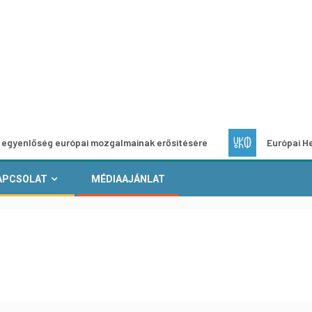
 európai mozgalmainak erősítésére
Európai Helyi Kultúra –
APCSOLAT
MÉDIAAJÁNLAT