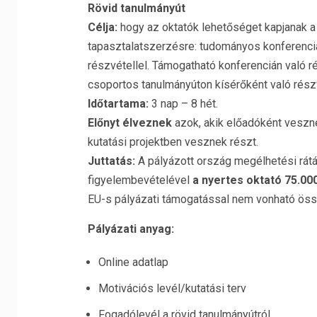
Rövid tanulmányút
Célja:
hogy az oktatók lehetőséget kapjanak 
tapasztalatszerzésre: tudományos konferenciá
részvétellel. Támogatható konferencián való ré
csoportos tanulmányúton kísérőként való rész
Időtartama:
3 nap – 8 hét.
Előnyt élveznek
azok, akik előadóként veszn
kutatási projektben vesznek részt.
Juttatás:
A pályázott ország megélhetési rátáit
figyelembevételével
a nyertes oktató 75.000
EU-s pályázati támogatással nem vonható öss
Pályázati anyag:
Online adatlap
Motivációs levél/kutatási terv
Fogadólevél a rövid tanulmányútról