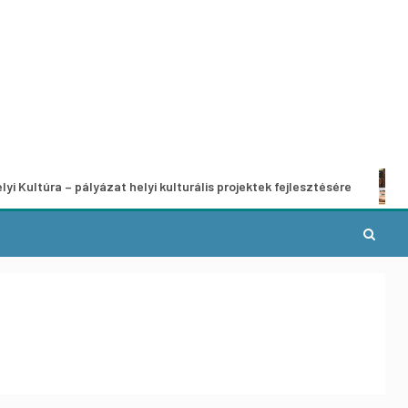
 pályázat helyi kulturális projektek fejlesztésére
A munka 