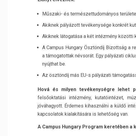
Műszaki- és természettudományos területe
Akiknek pályázott tevékenysége konkrét kuta
Akiknek látogatása a két intézmény közötti k
A Campus Hungary Ösztöndíj Bizottság a ren
a támogatottak névsorát. Egy pályázati cikl
nyújthat be.
Az ösztöndíj más EU-s pályázati támogatás
Hová és milyen tevékenységre lehet p
felsőoktatási intézmény, kutatóintézet, m
jóváhagyott. Érdemes kihasználni a küldő in
kapcsolatok kialakítására is lehetőség van.
A Campus Hungary Program keretében a kö