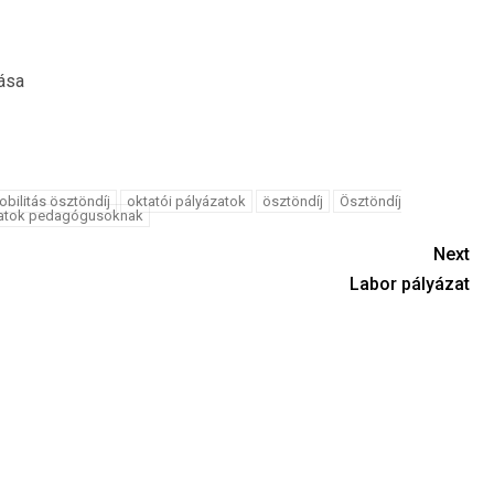
ása
obilitás ösztöndíj
oktatói pályázatok
ösztöndíj
Ösztöndíj
atok pedagógusoknak
Next
Labor pályázat