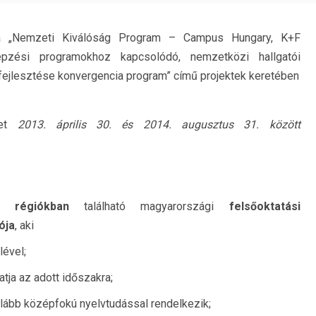
 a „Nemzeti Kiválóság Program – Campus Hungary, K+F
pzési programokhoz kapcsolódó, nemzetközi hallgatói
fejlesztése konvergencia program” című projektek keretében
det
2013. április 30. és 2014. augusztus 31. között
a régiókban
található magyarországi
felsőoktatási
ója
, aki
ével;
ja az adott időszakra;
lább középfokú nyelvtudással rendelkezik;