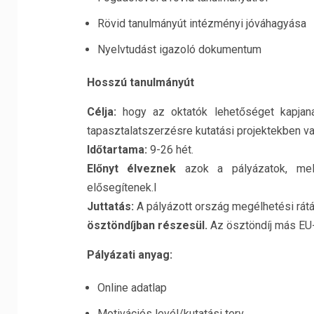
Rövid tanulmányút intézményi jóváhagyása
Nyelvtudást igazoló dokumentum
Hosszú tanulmányút
Célja:
hogy az oktatók lehetőséget kapjan
tapasztalatszerzésre kutatási projektekben va
Időtartama:
9-26 hét.
Előnyt élveznek
azok a pályázatok, mely
elősegítenek.l
Juttatás:
A pályázott ország megélhetési rát
ösztöndíjban részesül.
Az ösztöndíj más EU-
Pályázati anyag:
Online adatlap
Motivációs levél/kutatási terv