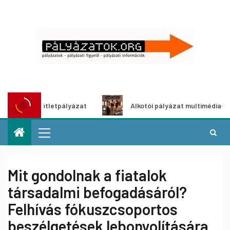
ítő ötletpályázat
Alkotói pályázat multimédia-kiállításh
Mit gondolnak a fiatalok
társadalmi befogadásáról?
Felhívás fókuszcsoportos
beszélgetések lebonyolítására