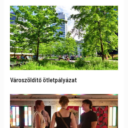
Városzöldítő ötletpályázat