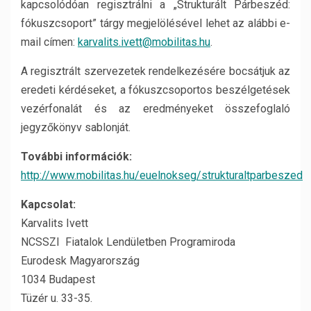
kapcsolódóan regisztrálni a „Strukturált Párbeszéd:
fókuszcsoport” tárgy megjelölésével lehet az alábbi e-
mail címen:
karvalits.ivett@mobilitas.hu
.
A regisztrált szervezetek rendelkezésére bocsátjuk az
eredeti kérdéseket, a fókuszcsoportos beszélgetések
vezérfonalát és az eredményeket összefoglaló
jegyzőkönyv sablonját.
További információk:
http://www.mobilitas.hu/euelnokseg/strukturaltparbeszed
Kapcsolat:
Karvalits Ivett
NCSSZI Fiatalok Lendületben Programiroda
Eurodesk Magyarország
1034 Budapest
Tüzér u. 33-35.