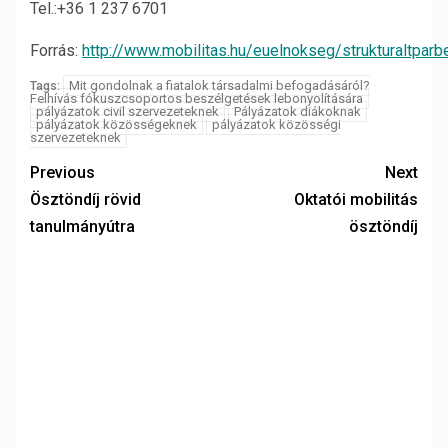
Tel.:+36 1 237 6701
Forrás:
http://www.mobilitas.hu/euelnokseg/strukturaltpar
Mit gondolnak a fiatalok társadalmi befogadásáról?
Tags:
Felhívás fókuszcsoportos beszélgetések lebonyolítására
pályázatok civil szervezeteknek
Pályázatok diákoknak
pályázatok közösségeknek
pályázatok közösségi
szervezeteknek
Previous
Next
Ösztöndíj rövid
Oktatói mobilitás
tanulmányútra
ösztöndíj