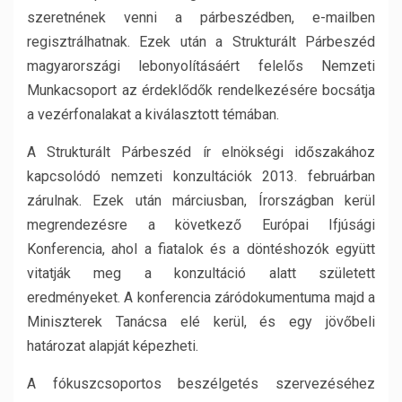
szeretnének venni a párbeszédben, e-mailben
regisztrálhatnak. Ezek után a Strukturált Párbeszéd
magyarországi lebonyolításáért felelős Nemzeti
Munkacsoport az érdeklődők rendelkezésére bocsátja
a vezérfonalakat a kiválasztott témában.
A Strukturált Párbeszéd ír elnökségi időszakához
kapcsolódó nemzeti konzultációk 2013. februárban
zárulnak. Ezek után márciusban, Írországban kerül
megrendezésre a következő Európai Ifjúsági
Konferencia, ahol a fiatalok és a döntéshozók együtt
vitatják meg a konzultáció alatt született
eredményeket. A konferencia záródokumentuma majd a
Miniszterek Tanácsa elé kerül, és egy jövőbeli
határozat alapját képezheti.
A fókuszcsoportos beszélgetés szervezéséhez