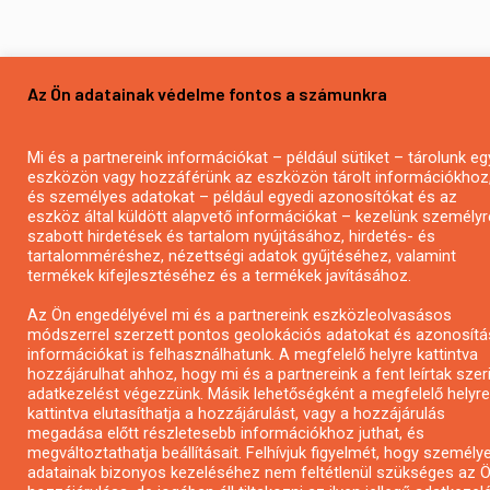
Az Ön adatainak védelme fontos a számunkra
Mi és a partnereink információkat – például sütiket – tárolunk eg
eszközön vagy hozzáférünk az eszközön tárolt információkhoz
és személyes adatokat – például egyedi azonosítókat és az
eszköz által küldött alapvető információkat – kezelünk személyr
szabott hirdetések és tartalom nyújtásához, hirdetés- és
tartalomméréshez, nézettségi adatok gyűjtéséhez, valamint
termékek kifejlesztéséhez és a termékek javításához.
Az Ön engedélyével mi és a partnereink eszközleolvasásos
módszerrel szerzett pontos geolokációs adatokat és azonosítá
információkat is felhasználhatunk. A megfelelő helyre kattintva
hozzájárulhat ahhoz, hogy mi és a partnereink a fent leírtak szer
adatkezelést végezzünk. Másik lehetőségként a megfelelő helyre
kattintva elutasíthatja a hozzájárulást, vagy a hozzájárulás
megadása előtt részletesebb információkhoz juthat, és
megváltoztathatja beállításait. Felhívjuk figyelmét, hogy személy
adatainak bizonyos kezeléséhez nem feltétlenül szükséges az 