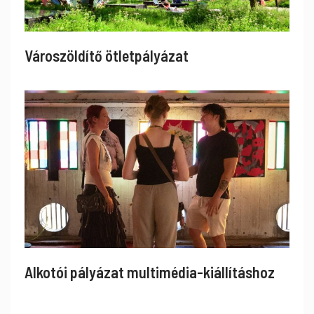
Városzöldítő ötletpályázat
Alkotói pályázat multimédia-kiállításhoz