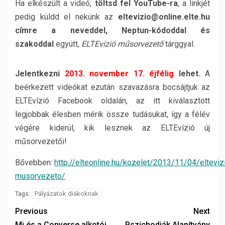
Ha elkészült a videó,
töltsd fel YouTube-ra
, a linkjét
pedig küldd el nekünk az
eltevizio@online.elte.hu
címre a neveddel, Neptun-kódoddal és
szakoddal
együtt,
ELTEvízió műsorvezető
tárggyal.
Jelentkezni
2013. november 17. éjfélig
lehet.
A
beérkezett videókat ezután szavazásra bocsájtjuk az
ELTEvízió Facebook oldalán, az itt kiválasztott
legjobbak élesben mérik össze tudásukat, így a félév
végére kiderül, kik lesznek az ELTEvízió új
műsorvezetői!
Bővebben:
http://elteonline.hu/kozelet/2013/11/04/elteviz
musorvezeto/
Pályázatok diákoknak
Tags:
Previous
Next
Mi és a Converse alkotói
Pszichodiák Alapítvány