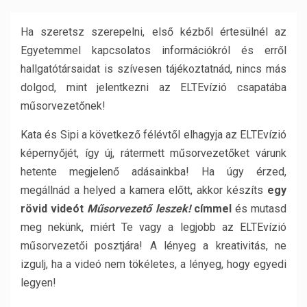
Ha szeretsz szerepelni, első kézből értesülnél az
Egyetemmel kapcsolatos információkról és erről
hallgatótársaidat is szívesen tájékoztatnád, nincs más
dolgod, mint jelentkezni az ELTEvízió csapatába
műsorvezetőnek!
Kata és Sipi a következő félévtől elhagyja az ELTEvízió
képernyőjét, így új, rátermett műsorvezetőket várunk
hetente megjelenő adásainkba! Ha úgy érzed,
megállnád a helyed a kamera előtt, akkor készíts
egy
rövid videót
Műsorvezető leszek!
címmel
és mutasd
meg nekünk, miért Te vagy a legjobb az ELTEvízió
műsorvezetői posztjára! A lényeg a kreativitás, ne
izgulj, ha a videó nem tökéletes, a lényeg, hogy egyedi
legyen!