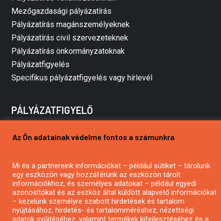
Mezőgazdasági pályázatírás
Pályázatírás magánszemélyeknek
Pályázatírás civil szervezeteknek
Pályázatírás önkormányzatoknak
Pályázatfigyelés
Specifikus pályázatfigyelés vagy hírlevél
PÁLYÁZATFIGYELŐ
Az Ön adatainak védelme fontos a számunkra
Pályázatok magánszemélyeknek
Pályázatok civil szervezeteknek
Mi és a partnereink információkat – például sütiket – tárolunk
Pályázatok vállalkozásoknak
egy eszközön vagy hozzáférünk az eszközön tárolt
információkhoz, és személyes adatokat – például egyedi
Önkormányzati pályázatok
azonosítókat és az eszköz által küldött alapvető információkat
Mezőgazdasági pályázatok
– kezelünk személyre szabott hirdetések és tartalom
nyújtásához, hirdetés- és tartalomméréshez, nézettségi
Falusi turizmus pályázatok
adatok gyűjtéséhez, valamint termékek kifejlesztéséhez és a