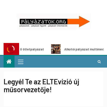
zöldítő ötletpályázat
Alkotói pályázat multimédia-kiállí
Legyél Te az ELTEvízió új
műsorvezetője!