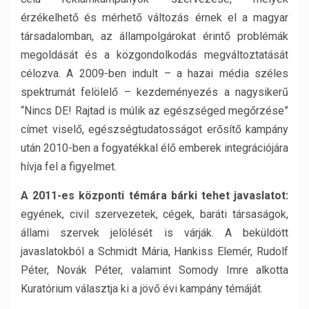
érzékelhető és mérhető változás érnek el a magyar
társadalomban, az állampolgárokat érintő problémák
megoldását és a közgondolkodás megváltoztatását
célozva. A 2009-ben indult – a hazai média széles
spektrumát felölelő – kezdeményezés a nagysikerű
“Nincs DE! Rajtad is múlik az egészséged megőrzése”
címet viselő, egészségtudatosságot erősítő kampány
után 2010-ben a fogyatékkal élő emberek integrációjára
hívja fel a figyelmet.
A 2011-es központi témára bárki tehet javaslatot:
egyének, civil szervezetek, cégek, baráti társaságok,
állami szervek jelölését is várják. A beküldött
javaslatokból a Schmidt Mária, Hankiss Elemér, Rudolf
Péter, Novák Péter, valamint Somody Imre alkotta
Kuratórium választja ki a jövő évi kampány témáját.