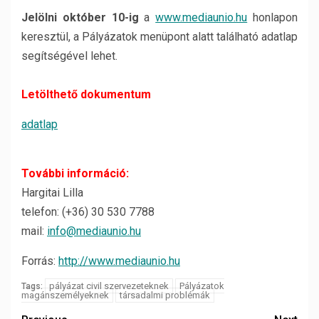
Jelölni október 10-ig
a
www.mediaunio.hu
honlapon
keresztül, a Pályázatok menüpont alatt található adatlap
segítségével lehet.
Letölthető dokumentum
adatlap
További információ:
Hargitai Lilla
telefon: (+36) 30 530 7788
mail:
info@mediaunio.hu
Forrás:
http://www.mediaunio.hu
pályázat civil szervezeteknek
Pályázatok
Tags:
magánszemélyeknek
társadalmi problémák