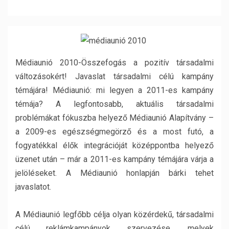
Médiaunió 2010-Összefogás a pozitív társadalmi
változásokért! Javaslat társadalmi célú kampány
témájára! Médiaunió: mi legyen a 2011-es kampány
témája? A legfontosabb, aktuális társadalmi
problémákat fókuszba helyező Médiaunió Alapítvány –
a 2009-es egészségmegörző és a most futó, a
fogyatékkal élők integrációját középpontba helyező
üzenet után – már a 2011-es kampány témájára várja a
jelöléseket. A Médiaunió honlapján bárki tehet
javaslatot.
A Médiaunió legfőbb célja olyan közérdekű, társadalmi
célú reklámkampányok szervezése, melyek