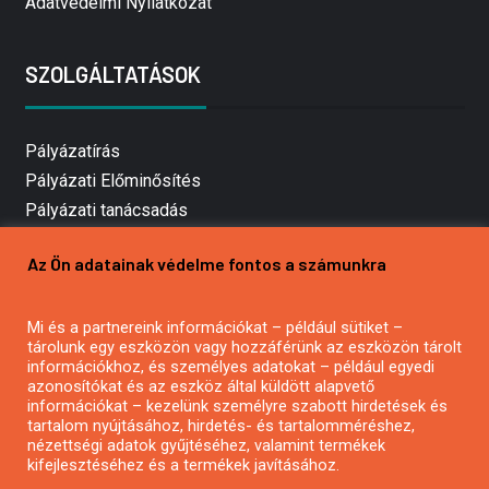
Adatvédelmi Nyilatkozat
SZOLGÁLTATÁSOK
Pályázatírás
Pályázati Előminősítés
Pályázati tanácsadás
Pályázatírás vállalkozásoknak
Az Ön adatainak védelme fontos a számunkra
Mezőgazdasági pályázatírás
Pályázatírás magánszemélyeknek
Mi és a partnereink információkat – például sütiket –
Pályázatírás civil szervezeteknek
tárolunk egy eszközön vagy hozzáférünk az eszközön tárolt
Pályázatírás önkormányzatoknak
információkhoz, és személyes adatokat – például egyedi
azonosítókat és az eszköz által küldött alapvető
Pályázatfigyelés
információkat – kezelünk személyre szabott hirdetések és
Specifikus pályázatfigyelés vagy hírlevél
tartalom nyújtásához, hirdetés- és tartalomméréshez,
nézettségi adatok gyűjtéséhez, valamint termékek
kifejlesztéséhez és a termékek javításához.
PÁLYÁZATFIGYELŐ