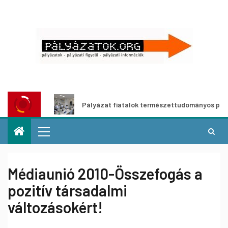
zata
Pályázat fiatalok természettudományos pályára lé
Médiaunió 2010-Összefogás a
pozitív társadalmi
változásokért!