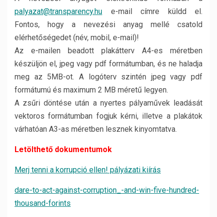
palyazat@transparency.hu
e-mail címre küldd el.
Fontos, hogy a nevezési anyag mellé csatold
elérhetőségedet (név, mobil, e-mail)!
Az e-mailen beadott plakátterv A4-es méretben
készüljön el, jpeg vagy pdf formátumban, és ne haladja
meg az 5MB-ot. A logóterv szintén jpeg vagy pdf
formátumú és maximum 2 MB méretű legyen.
A zsűri döntése után a nyertes pályaművek leadását
vektoros formátumban fogjuk kérni, illetve a plakátok
várhatóan A3-as méretben lesznek kinyomtatva.
Letölthető dokumentumok
Merj tenni a korrupció ellen! pályázati kiírás
dare-to-act-against-corruption_-and-win-five-hundred-
thousand-forints