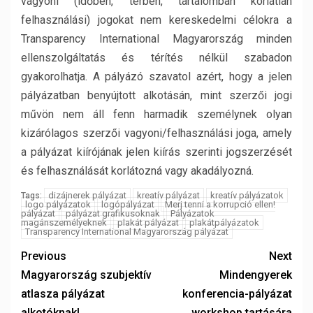
vagyoni (időben, térben, tartalomban korlátlan
felhasználási) jogokat nem kereskedelmi célokra a
Transparency International Magyarország minden
ellenszolgáltatás és térítés nélkül szabadon
gyakorolhatja. A pályázó szavatol azért, hogy a jelen
pályázatban benyújtott alkotásán, mint szerzői jogi
művön nem áll fenn harmadik személynek olyan
kizárólagos szerzői vagyoni/felhasználási joga, amely
a pályázat kiírójának jelen kiírás szerinti jogszerzését
és felhasználását korlátozná vagy akadályozná.
dizájnerek pályázat
kreatív pályázat
kreatív pályázatok
Tags:
logo pályázatok
logópályázat
Merj tenni a korrupció ellen!
pályázat
pályázat grafikusoknak
Pályázatok
magánszemélyeknek
plakát pályázat
plakátpályázatok
Transparency International Magyarország pályázat
Previous
Next
Magyarország szubjektív
Mindengyerek
atlasza pályázat
konferencia-pályázat
alkotóknak!
workshop tartására