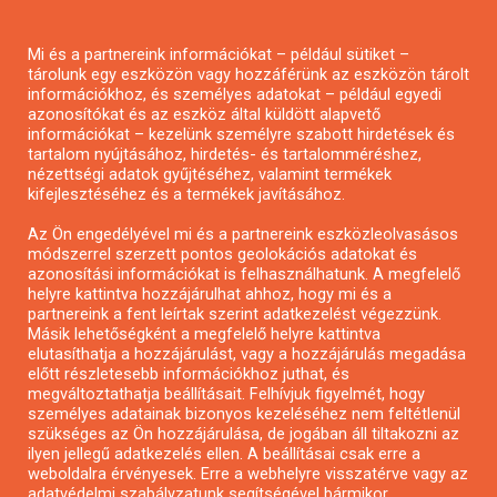
Pályázatírás magánszemélyeknek
Mi és a partnereink információkat – például sütiket –
Pályázatírás civil szervezeteknek
tárolunk egy eszközön vagy hozzáférünk az eszközön tárolt
Pályázatírás önkormányzatoknak
információkhoz, és személyes adatokat – például egyedi
azonosítókat és az eszköz által küldött alapvető
Pályázatfigyelés
információkat – kezelünk személyre szabott hirdetések és
Specifikus pályázatfigyelés vagy hírlevél
tartalom nyújtásához, hirdetés- és tartalomméréshez,
nézettségi adatok gyűjtéséhez, valamint termékek
kifejlesztéséhez és a termékek javításához.
PÁLYÁZATFIGYELŐ
Az Ön engedélyével mi és a partnereink eszközleolvasásos
módszerrel szerzett pontos geolokációs adatokat és
azonosítási információkat is felhasználhatunk. A megfelelő
helyre kattintva hozzájárulhat ahhoz, hogy mi és a
Pályázatok magánszemélyeknek
partnereink a fent leírtak szerint adatkezelést végezzünk.
Pályázatok civil szervezeteknek
Másik lehetőségként a megfelelő helyre kattintva
elutasíthatja a hozzájárulást, vagy a hozzájárulás megadása
Pályázatok vállalkozásoknak
előtt részletesebb információkhoz juthat, és
Önkormányzati pályázatok
megváltoztathatja beállításait. Felhívjuk figyelmét, hogy
személyes adatainak bizonyos kezeléséhez nem feltétlenül
Mezőgazdasági pályázatok
szükséges az Ön hozzájárulása, de jogában áll tiltakozni az
Falusi turizmus pályázatok
ilyen jellegű adatkezelés ellen. A beállításai csak erre a
weboldalra érvényesek. Erre a webhelyre visszatérve vagy az
Napelem pályázatok
adatvédelmi szabályzatunk segítségével bármikor