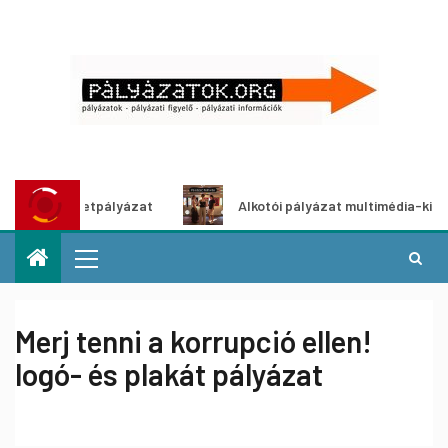
ő ötletpályázat
Alkotói pályázat multimédia-kiállításhoz
Merj tenni a korrupció ellen!
logó- és plakát pályázat