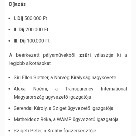
Díjazás
I. Díj
500.000 Ft
II. Díj
200.000 Ft
III. Díj
100.000 Ft
A beérkezett pályaművekből
zsűri
választja ki a
legjobb alkotásokat.
Siri Ellen Sletner, a Norvég Királyság nagykövete
Alexa Noémi, a Transparency International
Magyarország ügyvezető igazgatója
Gerendai Károly, a Sziget ügyvezető igazgatója
Matheidesz Réka, a WAMP ügyvezető igazgatója
Szigeti Péter, a Kreatív főszerkesztője