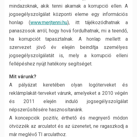
mindazoknak, akik tenni akarnak a korrupció ellen. A
jogsegélyszolgálat központi eleme egy információs
honlap (
www.merjtenni.hu
), itt tájékozódhatnak a
panaszosok arról, hogy hová fordulhatnak, mi a teendő,
ha korrupciót tapasztalnak. A honlap mellett a
szervezet jövő év elején beindítja személyes
jogsegélyszolgálatát is, mely a korrupció elleni
fellépéshez nyújt hatékony segítséget.
Mit várunk?
A pályázat keretében olyan logóterveket és
reklámplakát-terveket várunk, amelyeket a 2010 végén
és 2011 elején induló jogsegélyszolgálat
népszerűsítésére hasznosítanánk.
A koncepciók pozitív, érthető és megnyerő módon
ötvözzék az arculatot és az üzenetet, ne ragaszkodj a
már meglévő TI arculathoz.