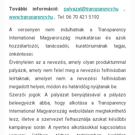
További információ:
palyazat@transparency.hu
;
www.transparency.hu
; Tel: 06 70 421 5192
A versenyen nem indulhatnak a Transparency
International Magyarország munkatársai és azok
hozzátartozói, tanácsadói, kuratóriumának tagjai,
önkéntesei.
Érvénytelen az a nevezés, amely olyan produktummal
pályázik, amely nem felel meg a nevezési felhívásban
leírtaknak; amelyet nem a nevezési felhívásban
megadott helyen, módon és határidőig nyújtanak be.
Szerzői jogok: A pályázat benyújtásával a pályázó
beleegyezik abba, hogy alkotása a Transparency
International Magyarország weboldalain megtekinthető
lesz, illetve a szervezet felhasználja azokat későbbi
kampányai során. A nyertes alkotásokkal kapcsolatos