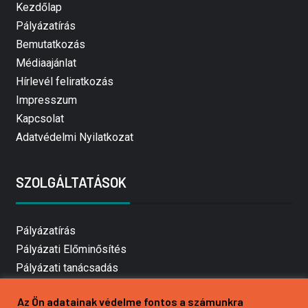
Kezdőlap
Pályázatírás
Bemutatkozás
Médiaajánlat
Hírlevél feliratkozás
Impresszum
Kapcsolat
Adatvédelmi Nyilatkozat
SZOLGÁLTATÁSOK
Pályázatírás
Pályázati Előminősítés
Pályázati tanácsadás
Pályázatírás vállalkozásoknak
Az Ön adatainak védelme fontos a számunkra
Mezőgazdasági pályázatírás