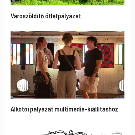
Városzöldítő ötletpályázat
Alkotói pályázat multimédia-kiállításhoz