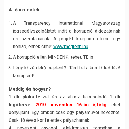
A fő üzenetek:
A Transparency International Magyarország
jogsegélyszolgálatot indít a korrupció áldozatainak
és szemtanúinak. A projekt központi eleme egy
honlap, ennek címe:
www.merjtenni.hu
.
A korrupció ellen MINDENKI tehet. TE is!
Légy közérdekű bejelentő! Tárd fel a körülötted lévő
korrupciót!
Meddig és hogyan?
1 db plakátterv
et és az ahhoz kapcsolódó
1 db
logóterv
et
2010. november 16-án éjfélig
lehet
benyújtani. Egy ember csak egy pályaművel nevezhet.
Csak 18 éves kor felettiek pályázhatnak.
A nevezési anyagot elektronikus formában a