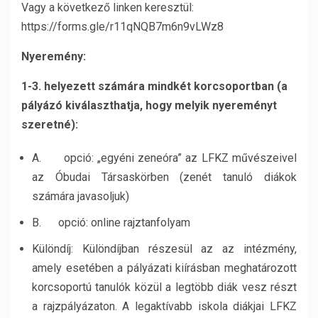
Vagy a következő linken keresztül:
https://forms.gle/r11qNQB7m6n9vLWz8
Nyeremény:
1-3. helyezett számára mindkét korcsoportban (a
pályázó kiválaszthatja, hogy melyik nyereményt
szeretné):
A. opció: „egyéni zeneóra” az LFKZ művészeivel
az Óbudai Társaskörben (zenét tanuló diákok
számára javasoljuk)
B. opció: online rajztanfolyam
Különdíj: Különdíjban részesül az az intézmény,
amely esetében a pályázati kiírásban meghatározott
korcsoportú tanulók közül a legtöbb diák vesz részt
a rajzpályázaton. A legaktívabb iskola diákjai LFKZ