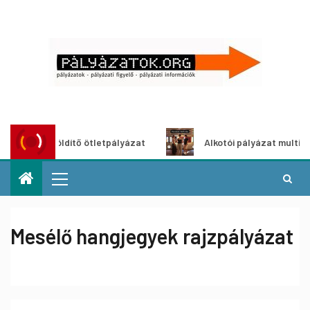
oszöldítő ötletpályázat
Alkotói pályázat multimédia-kiáll
Mesélő hangjegyek rajzpályázat