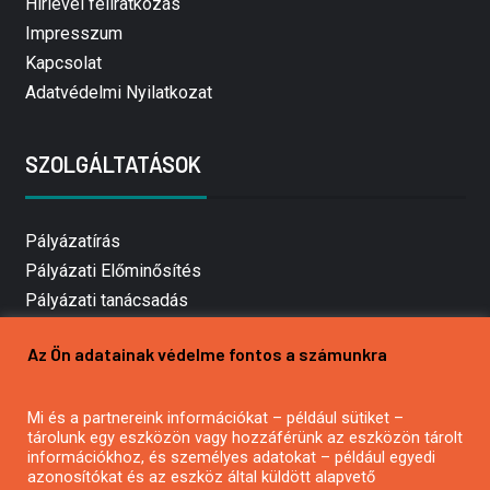
Hírlevél feliratkozás
Impresszum
Kapcsolat
Adatvédelmi Nyilatkozat
SZOLGÁLTATÁSOK
Pályázatírás
Pályázati Előminősítés
Pályázati tanácsadás
Pályázatírás vállalkozásoknak
Az Ön adatainak védelme fontos a számunkra
Mezőgazdasági pályázatírás
Pályázatírás magánszemélyeknek
Mi és a partnereink információkat – például sütiket –
Pályázatírás civil szervezeteknek
tárolunk egy eszközön vagy hozzáférünk az eszközön tárolt
Pályázatírás önkormányzatoknak
információkhoz, és személyes adatokat – például egyedi
azonosítókat és az eszköz által küldött alapvető
Pályázatfigyelés