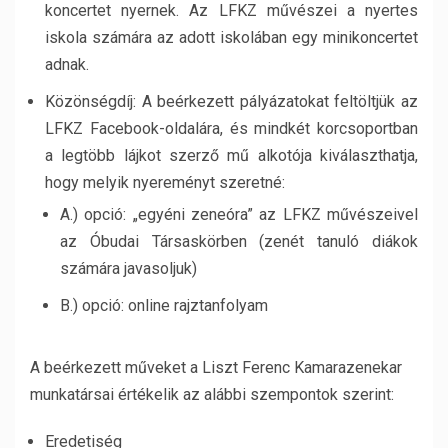
koncertet nyernek. Az LFKZ művészei a nyertes
iskola számára az adott iskolában egy minikoncertet
adnak.
Közönségdíj: A beérkezett pályázatokat feltöltjük az
LFKZ Facebook-oldalára, és mindkét korcsoportban
a legtöbb lájkot szerző mű alkotója kiválaszthatja,
hogy melyik nyereményt szeretné:
A.) opció: „egyéni zeneóra” az LFKZ művészeivel
az Óbudai Társaskörben (zenét tanuló diákok
számára javasoljuk)
B.) opció: online rajztanfolyam
A beérkezett műveket a Liszt Ferenc Kamarazenekar
munkatársai értékelik az alábbi szempontok szerint:
Eredetiség