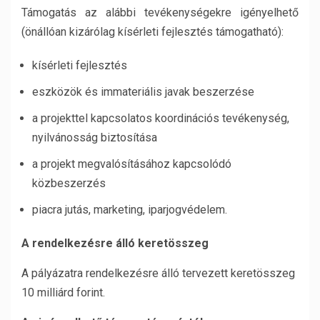
Támogatás az alábbi tevékenységekre igényelhető
(önállóan kizárólag kísérleti fejlesztés támogatható):
kísérleti fejlesztés
eszközök és immateriális javak beszerzése
a projekttel kapcsolatos koordinációs tevékenység,
nyilvánosság biztosítása
a projekt megvalósításához kapcsolódó
közbeszerzés
piacra jutás, marketing, iparjogvédelem.
A rendelkezésre álló keretösszeg
A pályázatra rendelkezésre álló tervezett keretösszeg
10 milliárd forint.