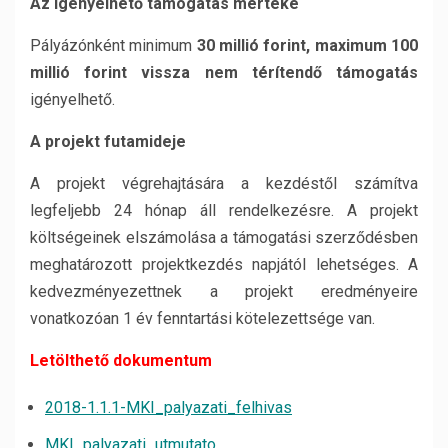
Az igényelhető támogatás mértéke
Pályázónként minimum
30 millió forint, maximum 100
millió forint vissza nem térítendő támogatás
igényelhető.
A projekt futamideje
A projekt végrehajtására a kezdéstől számítva
legfeljebb 24 hónap áll rendelkezésre. A projekt
költségeinek elszámolása a támogatási szerződésben
meghatározott projektkezdés napjától lehetséges. A
kedvezményezettnek a projekt eredményeire
vonatkozóan 1 év fenntartási kötelezettsége van.
Letölthető dokumentum
2018-1.1.1-MKI_palyazati_felhivas
MKI_palyazati_utmutato