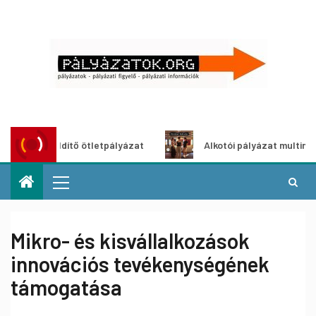
oszöldítő ötletpályázat
Alkotói pályázat multimédia-kiál
Mikro- és kisvállalkozások
innovációs tevékenységének
támogatása