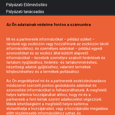
Pályázati Előminősítés
Pályázati tanácsadás
Pályázatírás vállalkozásoknak
Az Ön adatainak védelme fontos a számunkra
Mezőgazdasági pályázatírás
Pályázatírás magánszemélyeknek
Mi és a partnereink információkat – például sütiket –
Pályázatírás civil szervezeteknek
tárolunk egy eszközön vagy hozzáférünk az eszközön tárolt
Pályázatírás önkormányzatoknak
információkhoz, és személyes adatokat – például egyedi
azonosítókat és az eszköz által küldött alapvető
Pályázatfigyelés
információkat – kezelünk személyre szabott hirdetések és
Specifikus pályázatfigyelés vagy hírlevél
tartalom nyújtásához, hirdetés- és tartalomméréshez,
nézettségi adatok gyűjtéséhez, valamint termékek
kifejlesztéséhez és a termékek javításához.
PÁLYÁZATFIGYELŐ
Az Ön engedélyével mi és a partnereink eszközleolvasásos
módszerrel szerzett pontos geolokációs adatokat és
azonosítási információkat is felhasználhatunk. A megfelelő
helyre kattintva hozzájárulhat ahhoz, hogy mi és a
Pályázatok magánszemélyeknek
partnereink a fent leírtak szerint adatkezelést végezzünk.
Pályázatok civil szervezeteknek
Másik lehetőségként a megfelelő helyre kattintva
elutasíthatja a hozzájárulást, vagy a hozzájárulás megadása
Pályázatok vállalkozásoknak
előtt részletesebb információkhoz juthat, és