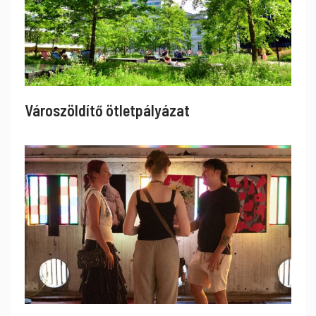
Városzöldítő ötletpályázat