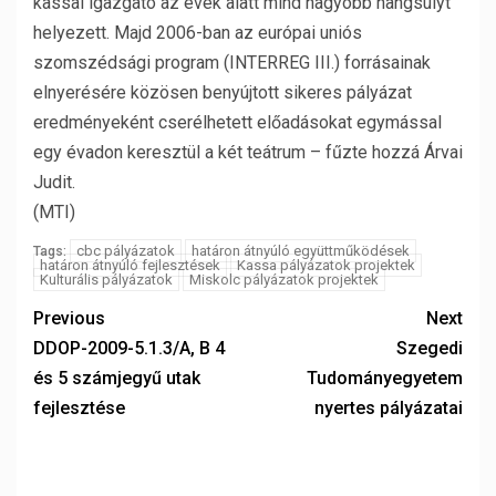
kassai igazgató az évek alatt mind nagyobb hangsúlyt
helyezett. Majd 2006-ban az európai uniós
szomszédsági program (INTERREG III.) forrásainak
elnyerésére közösen benyújtott sikeres pályázat
eredményeként cserélhetett előadásokat egymással
egy évadon keresztül a két teátrum – fűzte hozzá Árvai
Judit.
(MTI)
cbc pályázatok
határon átnyúló együttműködések
Tags:
határon átnyúló fejlesztések
Kassa pályázatok projektek
Kulturális pályázatok
Miskolc pályázatok projektek
Previous
Next
DDOP-2009-5.1.3/A, B 4
Szegedi
és 5 számjegyű utak
Tudományegyetem
fejlesztése
nyertes pályázatai