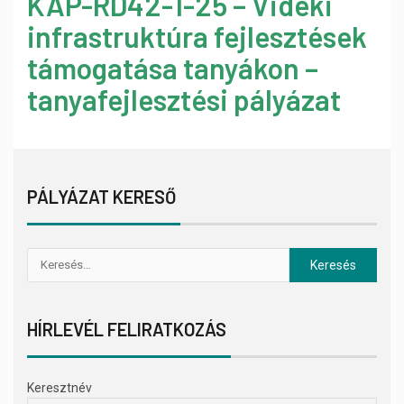
KAP-RD42-1-25 – Vidéki
infrastruktúra fejlesztések
támogatása tanyákon –
tanyafejlesztési pályázat
PÁLYÁZAT KERESŐ
HÍRLEVÉL FELIRATKOZÁS
Keresztnév