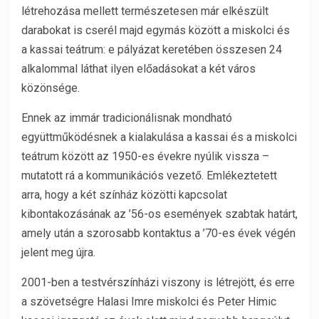
létrehozása mellett természetesen már elkészült
darabokat is cserél majd egymás között a miskolci és
a kassai teátrum: e pályázat keretében összesen 24
alkalommal láthat ilyen előadásokat a két város
közönsége.
Ennek az immár tradicionálisnak mondható
együttműködésnek a kialakulása a kassai és a miskolci
teátrum között az 1950-es évekre nyúlik vissza –
mutatott rá a kommunikációs vezető. Emlékeztetett
arra, hogy a két színház közötti kapcsolat
kibontakozásának az ’56-os események szabtak határt,
amely után a szorosabb kontaktus a ’70-es évek végén
jelent meg újra.
2001-ben a testvérszínházi viszony is létrejött, és erre
a szövetségre Halasi Imre miskolci és Peter Himic