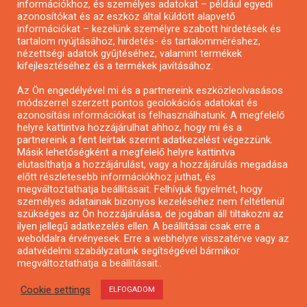
információkhoz, és személyes adatokat – például egyedi
azonosítókat és az eszköz által küldött alapvető
Pályázatfigyelés
információkat – kezelünk személyre szabott hirdetések és
Specifikus pályázatfigyelés vagy hírlevél
tartalom nyújtásához, hirdetés- és tartalomméréshez,
nézettségi adatok gyűjtéséhez, valamint termékek
kifejlesztéséhez és a termékek javításához.
PÁLYÁZATFIGYELŐ
Az Ön engedélyével mi és a partnereink eszközleolvasásos
módszerrel szerzett pontos geolokációs adatokat és
azonosítási információkat is felhasználhatunk. A megfelelő
helyre kattintva hozzájárulhat ahhoz, hogy mi és a
Pályázatok magánszemélyeknek
partnereink a fent leírtak szerint adatkezelést végezzünk.
Pályázatok civil szervezeteknek
Másik lehetőségként a megfelelő helyre kattintva
elutasíthatja a hozzájárulást, vagy a hozzájárulás megadása
Pályázatok vállalkozásoknak
előtt részletesebb információkhoz juthat, és
Önkormányzati pályázatok
megváltoztathatja beállításait. Felhívjuk figyelmét, hogy
személyes adatainak bizonyos kezeléséhez nem feltétlenül
Mezőgazdasági pályázatok
szükséges az Ön hozzájárulása, de jogában áll tiltakozni az
Falusi turizmus pályázatok
ilyen jellegű adatkezelés ellen. A beállításai csak erre a
weboldalra érvényesek. Erre a webhelyre visszatérve vagy az
Napelem pályázatok
adatvédelmi szabályzatunk segítségével bármikor
GINOP pályázatok
megváltoztathatja a beállításait..
Cookie settings
ELFOGADOM
Copyright © All rights reserved.