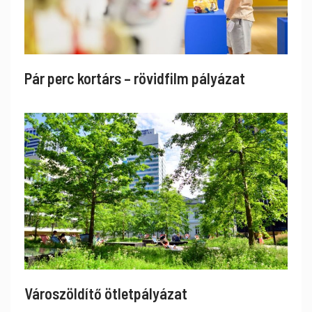
Pár perc kortárs – rövidfilm pályázat
Városzöldítő ötletpályázat