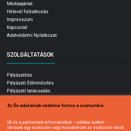
Médiaajánlat
Hírlevél feliratkozás
Impresszum
Kapcsolat
Adatvédelmi Nyilatkozat
SZOLGÁLTATÁSOK
Pályázatírás
Pályázati Előminősítés
Pályázati tanácsadás
Pályázatírás vállalkozásoknak
Az Ön adatainak védelme fontos a számunkra
Mezőgazdasági pályázatírás
Pályázatírás magánszemélyeknek
Mi és a partnereink információkat – például sütiket –
Pályázatírás civil szervezeteknek
tárolunk egy eszközön vagy hozzáférünk az eszközön tárolt
Pályázatírás önkormányzatoknak