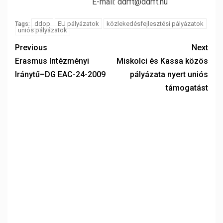
E-mail:
ddrft@ddrft.hu
ddop
EU pályázatok
közlekedésfejlesztési pályázatok
Tags:
uniós pályázatok
Previous
Next
Erasmus Intézményi
Miskolci és Kassa közös
Iránytű–DG EAC-24-2009
pályázata nyert uniós
támogatást