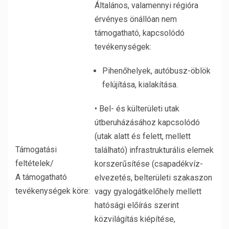
Általános, valamennyi régióra
érvényes önállóan nem
támogatható, kapcsolódó
tevékenységek:
Pihenőhelyek, autóbusz-öblök
felújítása, kialakítása.
• Bel- és külterületi utak
útberuházásához kapcsolódó
(utak alatt és felett, mellett
Támogatási
található) infrastrukturális elemek
feltételek/
korszerűsítése (csapadékvíz-
A támogatható
elvezetés, belterületi szakaszon
tevékenységek köre:
vagy gyalogátkelőhely mellett
hatósági előírás szerint
közvilágítás kiépítése,