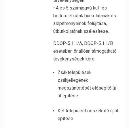
tevékenységek:
• 4 és 5 számjegyű kül- és
belterületi utak burkolatának és
alépítményeinek felújítása,
útburkolatának szélesítése.
DDOP-5.1.1/A, DDOP-5.1.1/B
esetében önállóan támogatható
tevékenységek köre:
Zsáktelepülések
zsákjellegének
megszüntetését elősegítő új
út építése.
Két települést összekötő új út
építése.