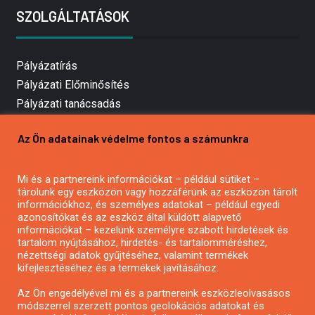
SZOLGÁLTATÁSOK
Pályázatírás
Pályázati Előminősítés
Pályázati tanácsadás
Pályázatírás vállalkozásoknak
Az Ön adatainak védelme fontos a számunkra
Mezőgazdasági pályázatírás
Pályázatírás magánszemélyeknek
Mi és a partnereink információkat – például sütiket –
Pályázatírás civil szervezeteknek
tárolunk egy eszközön vagy hozzáférünk az eszközön tárolt
Pályázatírás önkormányzatoknak
információkhoz, és személyes adatokat – például egyedi
azonosítókat és az eszköz által küldött alapvető
Pályázatfigyelés
információkat – kezelünk személyre szabott hirdetések és
Specifikus pályázatfigyelés vagy hírlevél
tartalom nyújtásához, hirdetés- és tartalomméréshez,
nézettségi adatok gyűjtéséhez, valamint termékek
kifejlesztéséhez és a termékek javításához.
PÁLYÁZATFIGYELŐ
Az Ön engedélyével mi és a partnereink eszközleolvasásos
módszerrel szerzett pontos geolokációs adatokat és