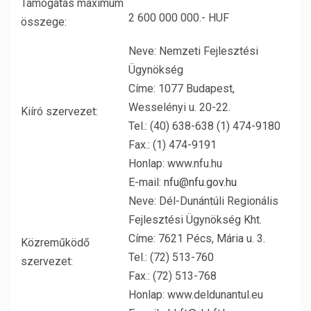
Támogatás maximum
2 600 000 000.- HUF
összege:
Neve: Nemzeti Fejlesztési
Ügynökség
Címe: 1077 Budapest,
Wesselényi u. 20-22.
Kiíró szervezet:
Tel.: (40) 638-638 (1) 474-9180
Fax.: (1) 474-9191
Honlap: www.nfu.hu
E-mail:
nfu@nfu.gov.hu
Neve: Dél-Dunántúli Regionális
Fejlesztési Ügynökség Kht.
Címe: 7621 Pécs, Mária u. 3.
Közreműködő
Tel.: (72) 513-760
szervezet:
Fax.: (72) 513-768
Honlap: www.deldunantul.eu