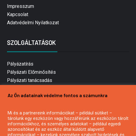
Impresszum
Kapcsolat
Adatvédelmi Nyilatkozat
SZOLGÁLTATÁSOK
Pályázatírás
Pályázati Előminősítés
Pályázati tanácsadás
Pályázatírás vállalkozásoknak
Az Ön adatainak védelme fontos a számunkra
Mezőgazdasági pályázatírás
Pályázatírás magánszemélyeknek
Mi és a partnereink információkat – például sütiket –
Pályázatírás civil szervezeteknek
tárolunk egy eszközön vagy hozzáférünk az eszközön tárolt
Pályázatírás önkormányzatoknak
információkhoz, és személyes adatokat – például egyedi
azonosítókat és az eszköz által küldött alapvető
Pályázatfigyelés
információkat – kezelünk személyre szabott hirdetések és