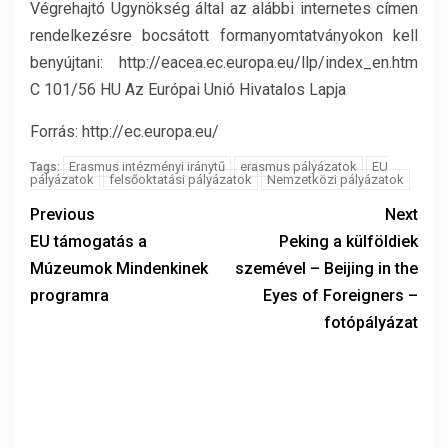
Végrehajtó Ügynökség által az alábbi internetes címen
rendelkezésre bocsátott formanyomtatványokon kell
benyújtani: http://eacea.ec.europa.eu/llp/index_en.htm
C 101/56 HU Az Európai Unió Hivatalos Lapja
Forrás: http://ec.europa.eu/
Erasmus intézményi iránytű
erasmus pályázatok
EU
Tags:
pályázatok
felsőoktatási pályázatok
Nemzetközi pályázatok
Previous
Next
EU támogatás a
Peking a külföldiek
Múzeumok Mindenkinek
szemével – Beijing in the
programra
Eyes of Foreigners –
fotópályázat