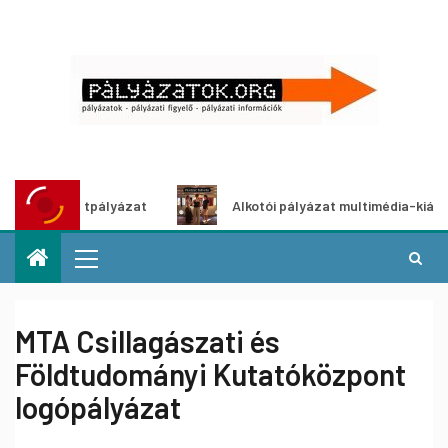
ötletpályázat
Alkotói pályázat multimédia-kiállításhoz
MTA Csillagászati és
Földtudományi Kutatóközpont
logópályázat