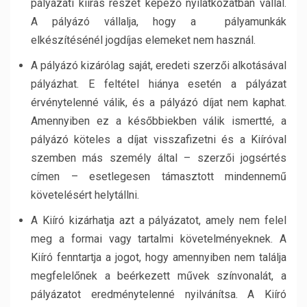
pályázati kiírás részét képező nyilatkozatban vállal.
A pályázó vállalja, hogy a pályamunkák
elkészítésénél jogdíjas elemeket nem használ.
A pályázó kizárólag saját, eredeti szerzői alkotásával
pályázhat. E feltétel hiánya esetén a pályázat
érvénytelenné válik, és a pályázó díjat nem kaphat.
Amennyiben ez a későbbiekben válik ismertté, a
pályázó köteles a díjat visszafizetni és a Kiíróval
szemben más személy által – szerzői jogsértés
címen – esetlegesen támasztott mindennemű
követelésért helytállni.
A Kiíró kizárhatja azt a pályázatot, amely nem felel
meg a formai vagy tartalmi követelményeknek. A
Kiíró fenntartja a jogot, hogy amennyiben nem találja
megfelelőnek a beérkezett művek színvonalát, a
pályázatot eredménytelenné nyilvánítsa. A Kiíró