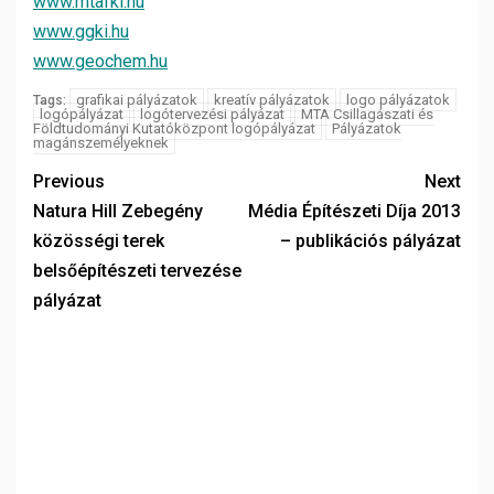
www.mtafki.hu
www.ggki.hu
www.geochem.hu
grafikai pályázatok
kreatív pályázatok
logo pályázatok
Tags:
logópályázat
logótervezési pályázat
MTA Csillagászati és
Földtudományi Kutatóközpont logópályázat
Pályázatok
magánszemélyeknek
Previous
Next
Natura Hill Zebegény
Média Építészeti Díja 2013
közösségi terek
– publikációs pályázat
belsőépítészeti tervezése
pályázat