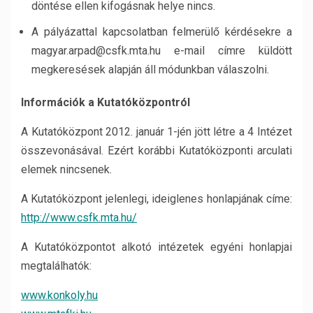
döntése ellen kifogásnak helye nincs.
A pályázattal kapcsolatban felmerülő kérdésekre a
magyar.arpad@csfk.mta.hu e-mail címre küldött
megkeresések alapján áll módunkban válaszolni.
Információk a Kutatóközpontról
A Kutatóközpont 2012. január 1-jén jött létre a 4 Intézet
összevonásával. Ezért korábbi Kutatóközponti arculati
elemek nincsenek.
A Kutatóközpont jelenlegi, ideiglenes honlapjának címe:
http://www.csfk.mta.hu/
A Kutatóközpontot alkotó intézetek egyéni honlapjai
megtalálhatók:
www.konkoly.hu