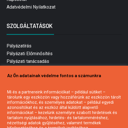
Adatvédelmi Nyilatkozat
SZOLGÁLTATÁSOK
Pályázatírás
Pályázati Előminősítés
Pályázati tanácsadás
Pályázatírás vállalkozásoknak
Az Ön adatainak védelme fontos a számunkra
Mezőgazdasági pályázatírás
Pályázatírás magánszemélyeknek
Mi és a partnereink információkat – például sütiket –
Pályázatírás civil szervezeteknek
tárolunk egy eszközön vagy hozzáférünk az eszközön tárolt
Pályázatírás önkormányzatoknak
információkhoz, és személyes adatokat – például egyedi
azonosítókat és az eszköz által küldött alapvető
Pályázatfigyelés
információkat – kezelünk személyre szabott hirdetések és
Specifikus pályázatfigyelés vagy hírlevél
tartalom nyújtásához, hirdetés- és tartalomméréshez,
nézettségi adatok gyűjtéséhez, valamint termékek