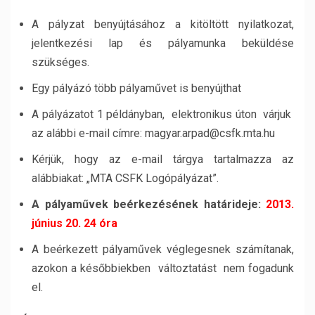
A pályzat benyújtásához a kitöltött nyilatkozat,
jelentkezési lap és pályamunka beküldése
szükséges.
Egy pályázó több pályaművet is benyújthat
A pályázatot 1 példányban, elektronikus úton várjuk
az alábbi e-mail címre: magyar.arpad@csfk.mta.hu
Kérjük, hogy az e-mail tárgya tartalmazza az
alábbiakat: „MTA CSFK Logópályázat”.
A pályaművek beérkezésének határideje:
2013.
június 20. 24 óra
A beérkezett pályaművek véglegesnek számítanak,
azokon a későbbiekben változtatást nem fogadunk
el.