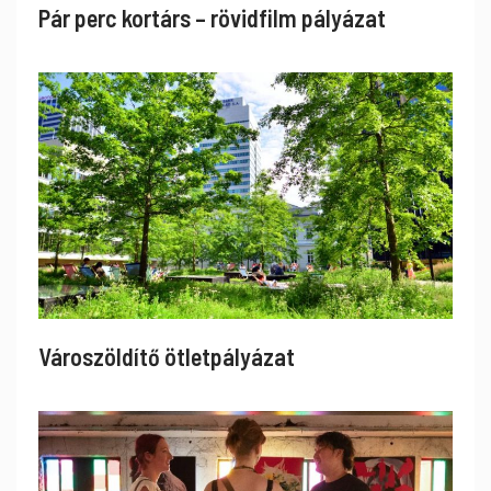
Pár perc kortárs – rövidfilm pályázat
Városzöldítő ötletpályázat