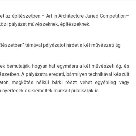
t az építészetben – Art in Architecture Juried Competition—
özi pályázat művészeknek, építészeknek.
észetben” témával pályázatot hirdet a két művészeti ág
yek bemutatják, hogyan hat egymásra a két művészeti ág, és
zetben. A pályázatra eredeti, bármilyen technikával készült
zaton megkötés nélkül bárki részt vehet egyénileg vagy
 a nyertesek és kiemeltek munkáit publikálják is.