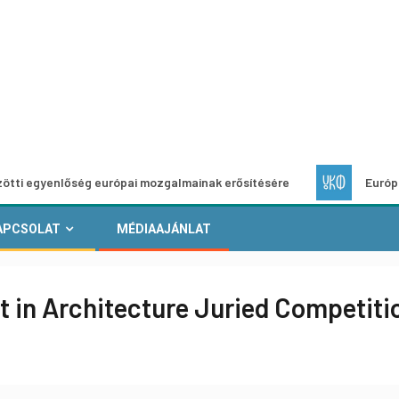
nlőség európai mozgalmainak erősítésére
Európai Helyi Ku
APCSOLAT
MÉDIAAJÁNLAT
t in Architecture Juried Competiti