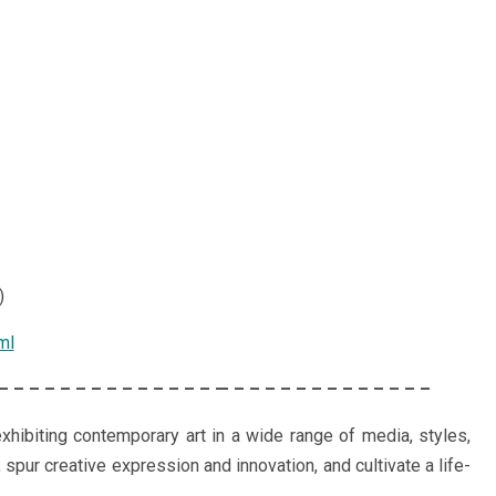
)
ml
 – – – – – – – – – – – – – – — – – – – – – – – – – – – –
ibiting contemporary art in a wide range of media, styles,
spur creative expression and innovation, and cultivate a life-