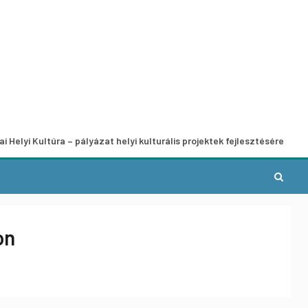
ltúra – pályázat helyi kulturális projektek fejlesztésére
A 
on