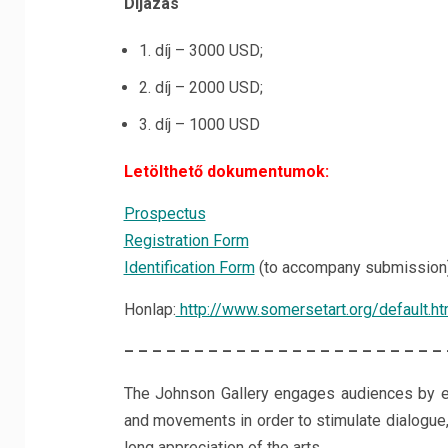
Díjazás
1. díj – 3000 USD;
2. díj – 2000 USD;
3. díj – 1000 USD
Letölthető dokumentumok:
Prospectus
Registration Form
Identification Form
(to accompany submission
Honlap:
http://www.somersetart.org/default.ht
– – – – – – – – – – – – – – – – – – – – – – –
The Johnson Gallery engages audiences by exh
and movements in order to stimulate dialogue, 
long appreciation of the arts.