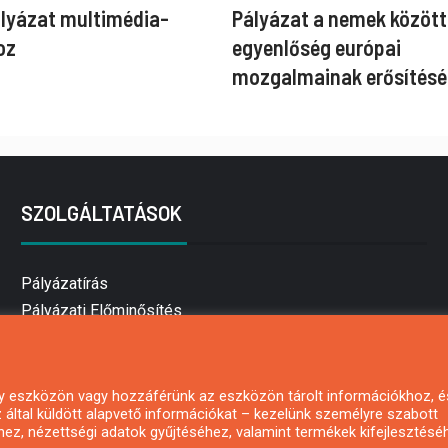
ályázat multimédia-
Pályázat a nemek között
oz
egyenlőség európai
mozgalmainak erősítésé
SZOLGÁLTATÁSOK
Pályázatírás
Pályázati Előminősítés
Pályázati tanácsadás
Pályázatírás vállalkozásoknak
Mezőgazdasági pályázatírás
 egy eszközön vagy hozzáférünk az eszközön tárolt információkhoz, é
által küldött alapvető információkat – kezelünk személyre szabott
Pályázatírás magánszemélyeknek
hez, nézettségi adatok gyűjtéséhez, valamint termékek kifejlesztésé
Pályázatírás civil szervezeteknek