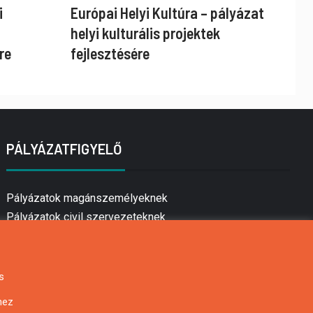
i
Európai Helyi Kultúra – pályázat
helyi kulturális projektek
re
fejlesztésére
PÁLYÁZATFIGYELŐ
Pályázatok magánszemélyeknek
Pályázatok civil szervezeteknek
Pályázatok vállalkozásoknak
Önkormányzati pályázatok
Mezőgazdasági pályázatok
s
Falusi turizmus pályázatok
hez
Napelem pályázatok