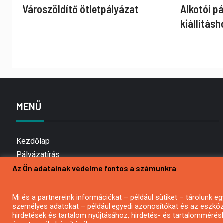
Városzöldítő ötletpályázat
Alkotói p
kiállításh
MENÜ
Kezdőlap
Pályázatírás
Az Ön adatainak védelme fontos a számunkra
Bemutatkozás
Médiaajánlat
Hírlevél feliratkozás
Mi és a partnereink információkat – például sütiket – tárolunk
személyes adatokat – például egyedi azonosítókat és az eszköz 
Impresszum
hirdetések és tartalom nyújtásához, hirdetés- és tartalommérés
Kapcsolat