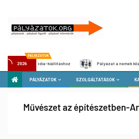
PÁLYÁZATOK
t multimédia-kiállításhoz
Pályázat a nemek közötti egye
2026
PÁLYÁZATOK
SZOLGÁLTATÁSOK
K
Művészet az építészetben-Ar