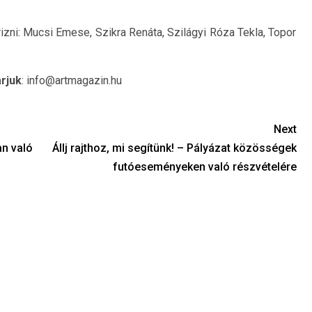
izni: Mucsi Emese, Szikra Renáta, Szilágyi Róza Tekla, Topor
rjuk
: info@artmagazin.hu
Next
n való
Állj rajthoz, mi segítünk! – Pályázat közösségek
futóeseményeken való részvételére