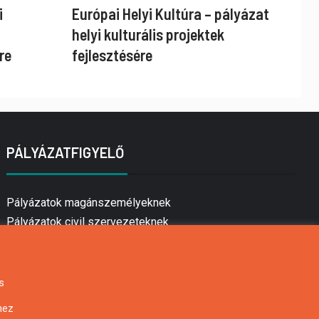
i
Európai Helyi Kultúra – pályázat
helyi kulturális projektek
re
fejlesztésére
PÁLYÁZATFIGYELŐ
Pályázatok magánszemélyeknek
Pályázatok civil szervezeteknek
Pályázatok vállalkozásoknak
Önkormányzati pályázatok
Mezőgazdasági pályázatok
s
Falusi turizmus pályázatok
hez
Napelem pályázatok