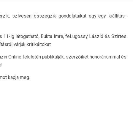
rzik, szívesen összegzik gondolataikat egy-egy kiállítás-
11-ig látogatható, Bukta Imre, feLugossy László és Szirtes
sról várjuk kritikáitokat.
in Online felületén publikálják, szerzőiket honoráriummal és
k!
mot kapja meg.