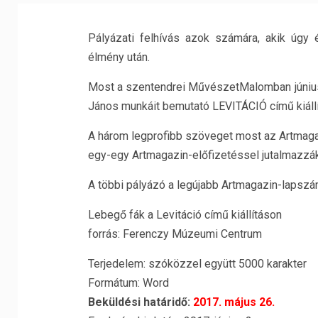
Pályázati felhívás azok számára, akik úgy é
élmény után.
Most a szentendrei MűvészetMalomban június 
János munkáit bemutató LEVITÁCIÓ című kiállítá
A három legprofibb szöveget most az Artmagaz
egy-egy Artmagazin-előfizetéssel jutalmazzá
A többi pályázó a legújabb Artmagazin-lapszá
Lebegő fák a Levitáció című kiállításon
forrás: Ferenczy Múzeumi Centrum
Terjedelem: szóközzel együtt 5000 karakter
Formátum: Word
Beküldési határidő:
2017. május 26.