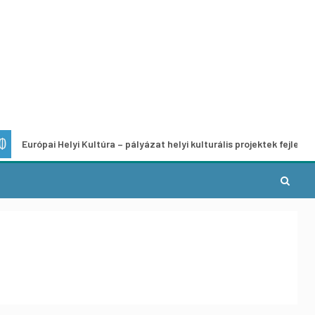
pai Helyi Kultúra – pályázat helyi kulturális projektek fejlesztésére