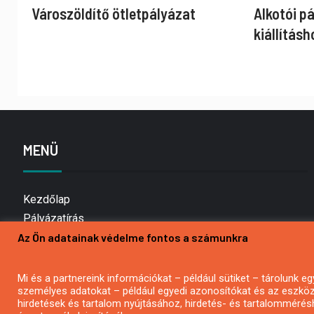
Városzöldítő ötletpályázat
Alkotói p
kiállításh
MENÜ
Kezdőlap
Pályázatírás
Az Ön adatainak védelme fontos a számunkra
Bemutatkozás
Médiaajánlat
Hírlevél feliratkozás
Mi és a partnereink információkat – például sütiket – tárolunk
személyes adatokat – például egyedi azonosítókat és az eszköz 
Impresszum
hirdetések és tartalom nyújtásához, hirdetés- és tartalommérés
Kapcsolat