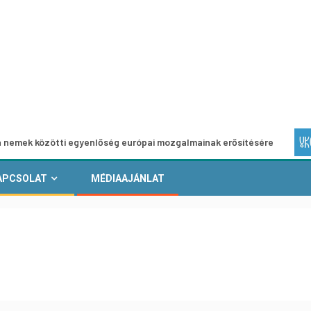
özötti egyenlőség európai mozgalmainak erősítésére
Euró
APCSOLAT
MÉDIAAJÁNLAT