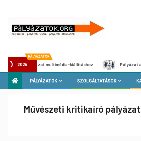
PÁLYÁZATOK
otói pályázat multimédia-kiállításhoz
Pályázat a nemek k
2026
PÁLYÁZATOK
SZOLGÁLTATÁSOK
K
Művészeti kritikaíró pályázat