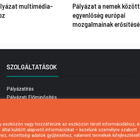
ályázat multimédia-
Pályázat a nemek között
oz
egyenlőség európai
mozgalmainak erősítésé
SZOLGÁLTATÁSOK
Pályázatírás
Pályázati Előminősítés
Pályázati tanácsadás
Pályázatírás vállalkozásoknak
Mezőgazdasági pályázatírás
 egy eszközön vagy hozzáférünk az eszközön tárolt információkhoz, é
által küldött alapvető információkat – kezelünk személyre szabott
Pályázatírás magánszemélyeknek
hez, nézettségi adatok gyűjtéséhez, valamint termékek kifejlesztésé
Pályázatírás civil szervezeteknek