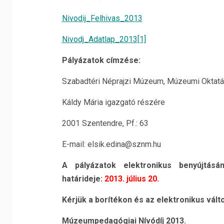
Nivodij_Felhivas_2013
Nivodj_Adatlap_2013[1]
Pályázatok címzése:
Szabadtéri Néprajzi Múzeum, Múzeumi Oktatá
Káldy Mária igazgató részére
2001 Szentendre, Pf.: 63
E-mail: elsik.edina@sznm.hu
A pályázatok elektronikus benyújtás
határideje:
2013. július 20.
Kérjük a borítékon és az elektronikus vált
Múzeumpedagógiai Nívódíj 2013.