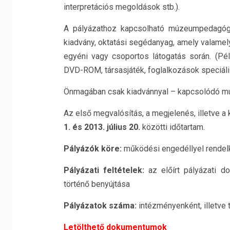
interpretációs megoldások stb.).
A pályázathoz kapcsolható múzeumpedagógia
kiadvány, oktatási segédanyag, amely valame
egyéni vagy csoportos látogatás során. (Pél
DVD-ROM, társasjáték, foglalkozások speciális
Önmagában csak kiadvánnyal – kapcsolódó múz
Az első megvalósítás, a megjelenés, illetve 
1. és 2013. július 20.
közötti időtartam.
Pályázók köre:
működési engedéllyel rendel
Pályázati feltételek:
az előírt pályázati d
történő benyújtása
Pályázatok száma:
intézményenként, illetve
Letölthető dokumentumok