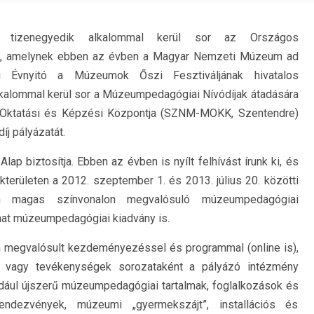
 tizenegyedik alkalommal kerül sor az Országos
a, amelynek ebben az évben a Magyar Nemzeti Múzeum ad
 Évnyitó a Múzeumok Őszi Fesztiváljának hivatalos
kalommal kerül sor a Múzeumpedagógiai Nívódíjak átadására
 Oktatási és Képzési Központja (SZNM-MOKK, Szentendre)
j pályázatát.
lap biztosítja. Ebben az évben is nyílt felhívást írunk ki, és
akterületen a 2012. szeptember 1. és 2013. július 20. közötti
an magas színvonalon megvalósuló múzeumpedagógiai
t múzeumpedagógiai kiadvány is.
 megvalósult kezdeményezéssel és programmal (online is),
 vagy tevékenységek sorozataként a pályázó intézmény
ldául újszerű múzeumpedagógiai tartalmak, foglalkozások és
rendezvények, múzeumi „gyermekszájt”, installációs és