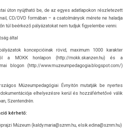
stai úton nyújtható be, de az egyes adatlapokon részletezett
e-mail, CD/DVD formában – a csatolmányok mérete ne haladja
időn túl beérkező pályázatokat nem tudjuk figyelembe venni.
ság által
 pályázatok koncepcióinak rövid, maximum 1000 karakter
tól a MOKK honlapon (http://mokk.skanzen.hu) és a
ai blogon (http://www.muzeumpedagogia.blogspot.com/)
rszágos Múzeumpedagógiai Évnyitón mutatják be nyertes
t dokumentációja elhelyezésre kerül és hozzáférhetővé válik
n, Szentendrén.
ció kérhető:
 Néprajzi Múzeum (kaldy.maria@sznm.hu, elsik.edina@sznm.hu)