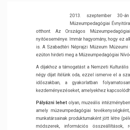
2013. szeptember 30-án
Múzeumpedagógiai Évnyitór
otthont. Az Országos Múzeumpedagógiai
nyitóeseménye. Immár hagyomány, hogy ez al
is. A Szabadtéri Néprajzi Múzeum Múzeumi
ezúton hirdeti meg a Múzeumpedagógiai Nívódí
A díjakhoz a támogatást a Nemzeti Kulturális A
négy díjat ítélünk oda, ezzel ismerve el a sz
időszakban, a gyakorlatban folyamatos
kezdeményezéseket, amelyekhez kapcsolódha
Pályázni lehet
olyan, muzeális intézményben
amely múzeumpedagógiai tevékenységként,
munkatársainak produktumaként jött létre (pé
módszerek, információs összeállítások, 