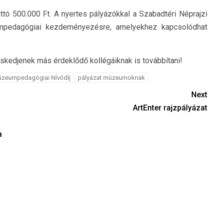
ttó 500.000 Ft. A nyertes pályázókkal a Szabadtéri Néprajzi
pedagógiai kezdeményezésre, amelyekhez kapcsolódhat
veskedjenek más érdeklődő kollégáiknak is továbbítani!
zeumpedagógiai Nívódíj
pályázat múzeumoknak
Next
ArtEnter rajzpályázat
a