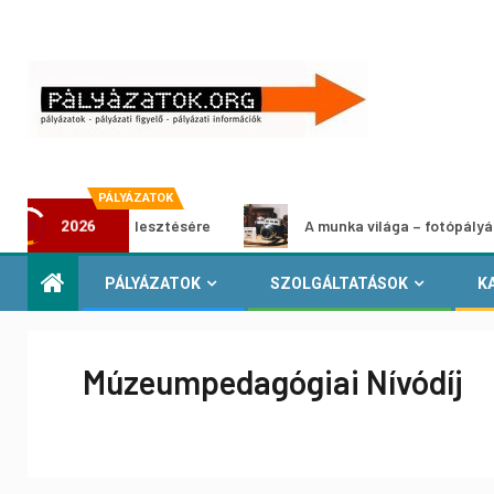
PÁLYÁZATOK
jektek fejlesztésére
A munka világa – fotópályázat
2026
PÁLYÁZATOK
SZOLGÁLTATÁSOK
K
Múzeumpedagógiai Nívódíj