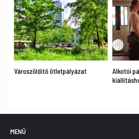
Városzöldítő ötletpályázat
Alkotói p
kiállításh
MENÜ