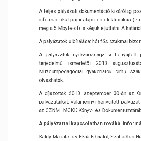
A teljes pályázati dokumentáció kizárólag po
információkat papír alapú és elektronikus (
meg a 5 Mbyte-ot) is kérjük eljuttatni. A határ
A pályázatok elbírálása: hét fős szakmai bizott
A pályázatok nyilvánossága: a benyújtott
terjedelmű ismertetői 2013 augusztusá
Múzeumpedagógiai gyakorlatok című szakm
olvashatók.
A díjazottak 2013. szeptember 30-án az O
pályázataikat. Valamennyi benyújtott pályáza
az SZNM­–MOKK Könyv- és Dokumentumtárába
A pályázattal kapcsolatban további informá
Káldy Máriától és Elsik Edinától, Szabadtéri