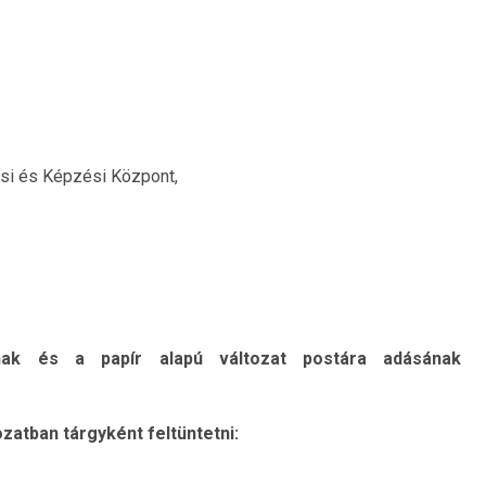
si és Képzési Központ,
ának és a papír alapú változat postára adásának
ozatban tárgyként feltüntetni: