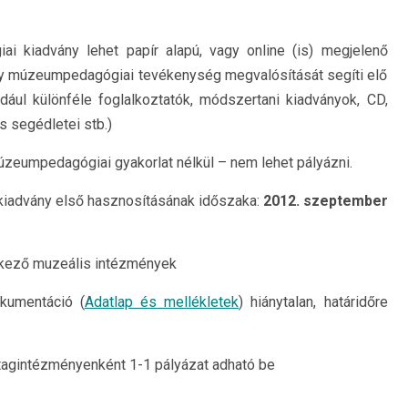
i kiadvány lehet papír alapú, vagy online (is) megjelenő
ly múzeumpedagógiai tevékenység megvalósítását segíti elő
dául különféle foglalkoztatók, módszertani kiadványok, CD,
 segédletei stb.)
eumpedagógiai gyakorlat nélkül – nem lehet pályázni.
a kiadvány első hasznosításának időszaka:
2012. szeptember
kező muzeális intézmények
okumentáció (
Adatlap és mellékletek
) hiánytalan, határidőre
 tagintézményenként 1-1 pályázat adható be