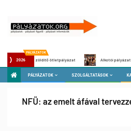
PÁLYÁZATOK
Városzöldítő ötletpályázat
Alkotói pályázat multimédi
2026
PÁLYÁZATOK
SZOLGÁLTATÁSOK
K
NFÜ: az emelt áfával tervez