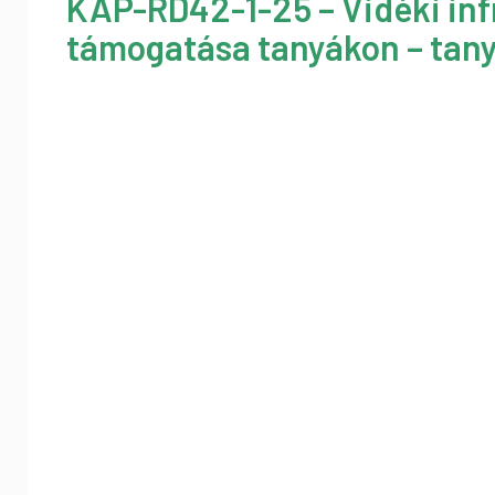
KAP-RD42-1-25 – Vidéki inf
támogatása tanyákon – tany