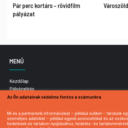
Pár perc kortárs – rövidfilm
Városzöld
pályázat
MENÜ
Kezdőlap
Pályázatírás
Az Ön adatainak védelme fontos a számunkra
Bemutatkozás
Médiaajánlat
Hírlevél feliratkozás
Mi és a partnereink információkat – például sütiket – tárolunk
személyes adatokat – például egyedi azonosítókat és az eszköz 
Impresszum
hirdetések és tartalom nyújtásához, hirdetés- és tartalommérés
Kapcsolat