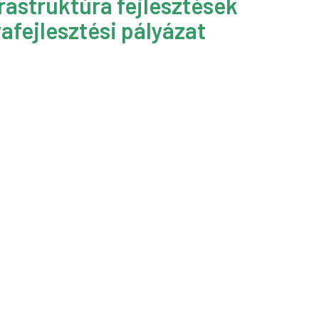
rastruktúra fejlesztések
afejlesztési pályázat