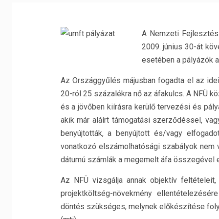
A Nemzeti Fejlesztési
2009. június 30-át kö
esetében a pályázók a
Az Országgyűlés májusban fogadta el az idei
20-ról 25 százalékra nő az áfakulcs. A NFÜ k
és a jövőben kiírásra kerülő tervezési és pál
akik már aláírt támogatási szerződéssel, va
benyújtották, a benyújtott és/vagy elfogado
vonatkozó elszámolhatósági szabályok nem vált
dátumú számlák a megemelt áfa összegével 
Az NFÜ vizsgálja annak objektív feltételei
projektköltség-növekmény ellentételezésér
döntés szükséges, melynek előkészítése fol