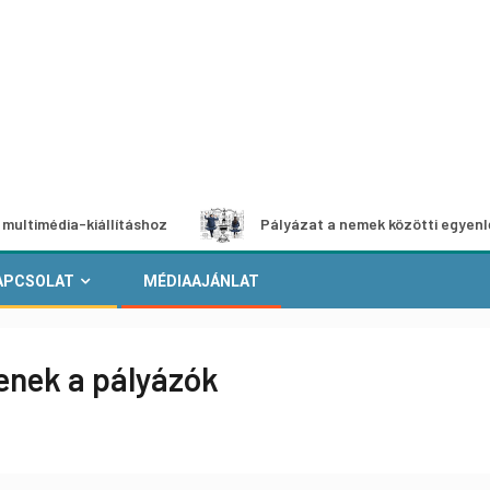
a-kiállításhoz
Pályázat a nemek közötti egyenlőség euró
APCSOLAT
MÉDIAAJÁNLAT
zenek a pályázók