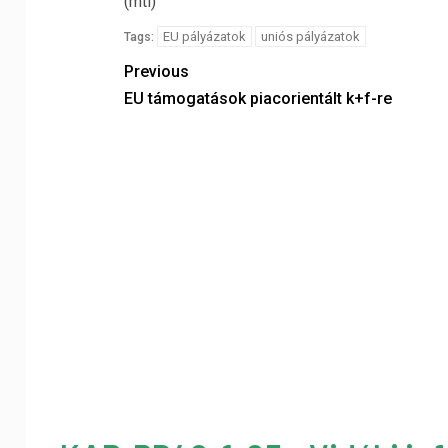
(mti)
EU pályázatok
uniós pályázatok
Tags:
Previous
EU támogatások piacorientált k+f-re