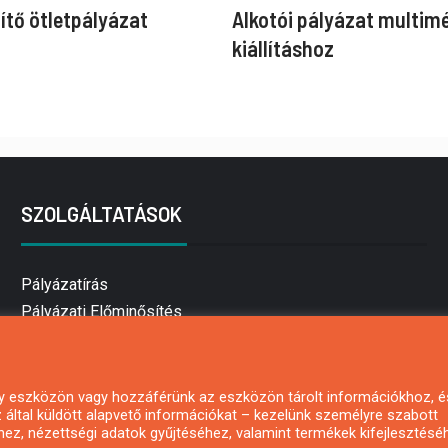
ítő ötletpályázat
Alkotói pályázat multim
kiállításhoz
SZOLGÁLTATÁSOK
Pályázatírás
Pályázati Előminősítés
Pályázati tanácsadás
Pályázatírás vállalkozásoknak
Mezőgazdasági pályázatírás
 egy eszközön vagy hozzáférünk az eszközön tárolt információkhoz, é
által küldött alapvető információkat – kezelünk személyre szabott
Pályázatírás magánszemélyeknek
hez, nézettségi adatok gyűjtéséhez, valamint termékek kifejlesztésé
Pályázatírás civil szervezeteknek