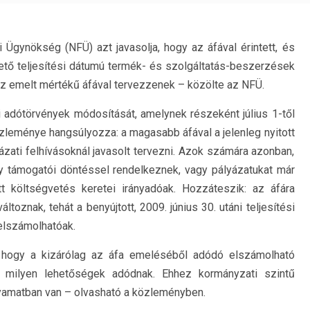
 Ügynökség (NFÜ) azt javasolja, hogy az áfával érintett, és
vető teljesítési dátumú termék- és szolgáltatás-beszerzések
z emelt mértékű áfával tervezzenek – közölte az NFÜ.
 adótörvények módosítását, amelynek részeként július 1-től
özleménye hangsúlyozza: a magasabb áfával a jelenleg nyitott
yázati felhívásoknál javasolt tervezni. Azok számára azonban,
gy támogatói döntéssel rendelkeznek, vagy pályázatukat már
tt költségvetés keretei irányadóak. Hozzáteszik: az áfára
oznak, tehát a benyújtott, 2009. június 30. utáni teljesítési
elszámolhatóak.
t, hogy a kizárólag az áfa emeléséből adódó elszámolható
e milyen lehetőségek adódnak. Ehhez kormányzati szintű
yamatban van – olvasható a közleményben.