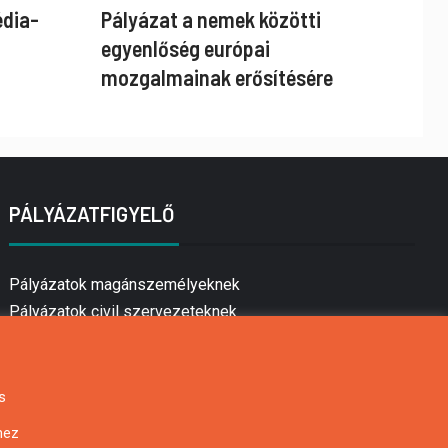
édia-
Pályázat a nemek közötti
egyenlőség európai
mozgalmainak erősítésére
PÁLYÁZATFIGYELŐ
Pályázatok magánszemélyeknek
Pályázatok civil szervezeteknek
Pályázatok vállalkozásoknak
Önkormányzati pályázatok
Mezőgazdasági pályázatok
s
Falusi turizmus pályázatok
hez
Napelem pályázatok