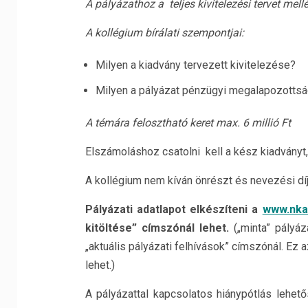
A pályázathoz a teljes kivitelezési tervet mellék
A kollégium bírálati szempontjai:
Milyen a kiadvány tervezett kivitelezése?
Milyen a pályázat pénzügyi megalapozotts
A témára felosztható keret max. 6 millió Ft
Elszámoláshoz csatolni kell a kész kiadványt,
A kollégium nem kíván önrészt és nevezési díja
Pályázati adatlapot elkészíteni a
www.nka
kitöltése” címszónál lehet.
(„minta” pályáza
„aktuális pályázati felhívások” címszónál. Ez 
lehet.)
A pályázattal kapcsolatos hiánypótlás lehet