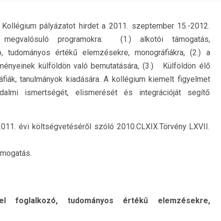
Kollégium pályázatot hirdet a 2011. szeptember 15.-2012.
megvalósuló programokra: (1.) alkotói támogatás,
ó, tudományos értékű elemzésekre, monográfiákra, (2.) a
ényeinek külföldön való bemutatására, (3.) Külföldön élő
ák, tanulmányok kiadására. A kollégium kiemelt figyelmet
dalmi ismertségét, elismerését és integrációját segítő
011. évi költségvetéséről szóló 2010.CLXIX.Törvény LXVII.
ámogatás.
tel foglalkozó, tudományos értékű elemzésekre,