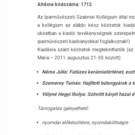
Altéma kódszáma: 1712
Az Iparművészeti Szakmai Kollégium által mon
a kollégium az alábbi kész kéziratok kiadá
okiratban a kiadói tevékenységnek szerepeln
iparművészeti kiadványokkal foglalkoznak!)
Kiadásra szánt kéziratok megtekinthetők (az
Mária – 2011. augusztus 21-30. között)
Néma Júlia: Fatüzes kerámiatörténet, eszt
Szemerey Tamás: Hajlított bútorgyárak a 
Vályné Hegyi Ibolya: Szövött kárpit hazai
Támogatás igényelhető:
nyomdai előkészítésre, nyomdaköltségre