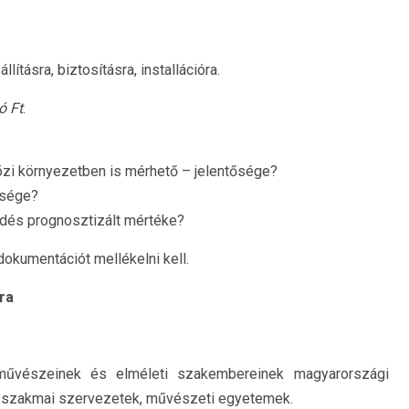
llításra, biztosításra, installációra.
ó Ft
.
zi környezetben is mérhető – jelentősége?
tsége?
lődés prognosztizált mértéke?
kumentációt mellékelni kell.
ra
művészeinek és elméleti szakembereinek magyarországi
 szakmai szervezetek, művészeti egyetemek.