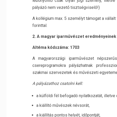
lebonyolító csak olyan jogi személy, illetve
pályázó nem vezető tisztségviselő!)
A kollégium max. 5 személyt támogat a váll
forinttal.
2. A magyar iparművészet eredményeinek 
Altéma kódszáma: 1703
A magyarországi iparművészet népszerűsít
csereprogramokra pályázhatnak professzi
szakmai szervezetek és művészeti egyeteme
A pályázathoz csatolni kell:
a külföldi fél befogadó nyilatkozatát, ille
a kiállító művészek névsorát,
a kiállítás pontos helyét, időpontját,