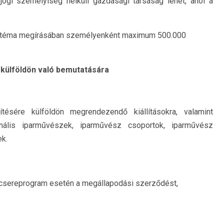
 jogi személyiség nélküli gazdasági társaság lehet, ahol a
alt téma megírásában személyenként maximum 500.000
külföldön való bemutatására
ésére külföldön megrendezendő kiállításokra, valamint
onális iparművészek, iparművész csoportok, iparművész
k.
tve csereprogram esetén a megállapodási szerződést,