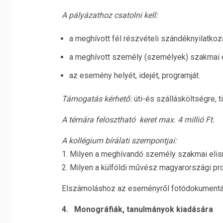
A pályázathoz csatolni kell:
a meghívott fél részvételi szándéknyilatkoza
a meghívott személy (személyek) szakmai él
az esemény helyét, idejét, programját.
Támogatás kérhető:
úti-és szállásköltségre, tis
A témára felosztható keret max. 4 millió Ft.
A kollégium bírálati szempontjai:
1. Milyen a meghívandó személy szakmai eli
2. Milyen a külföldi művész magyarországi pr
Elszámoláshoz az eseményről fotódokumentáci
4. Monográfiák, tanulmányok kiadására