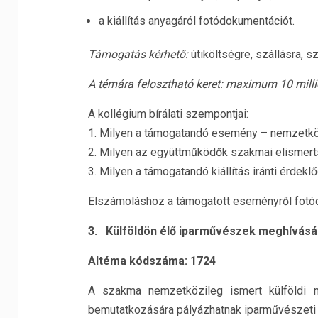
a kiállítás anyagáról fotódokumentációt.
Támogatás kérhető:
útiköltségre, szállásra, szá
A témára felosztható keret: maximum
10 milli
A kollégium bírálati szempontjai:
1. Milyen a támogatandó esemény – nemzetkö
2. Milyen az együttműködők szakmai elismer
3. Milyen a támogatandó kiállítás iránti érdek
Elszámoláshoz a támogatott eseményről fotódo
3. Külföldön élő iparművészek meghívásá
Altéma kódszáma: 1724
A szakma nemzetközileg ismert külföldi 
bemutatkozására pályázhatnak iparművészeti