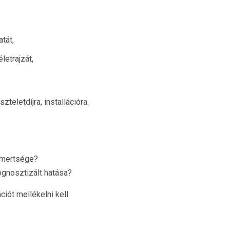
tát,
etrajzát,
zteletdíjra, installációra.
smertsége?
ognosztizált hatása?
ót mellékelni kell.