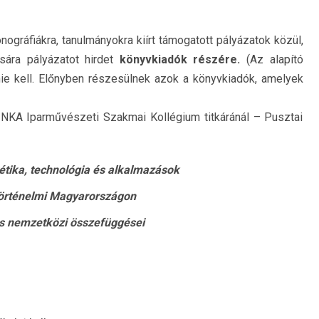
ográfiákra, tanulmányokra kiírt támogatott pályázatok közül,
sára pályázatot hirdet
könyvkiadók részére.
(Az alapító
ie kell. Előnyben részesülnek azok a könyvkiadók, amelyek
 NKA Iparművészeti Szakmai Kollégium titkáránál – Pusztai
étika, technológia és alkalmazások
történelmi Magyarországon
 és nemzetközi összefüggései