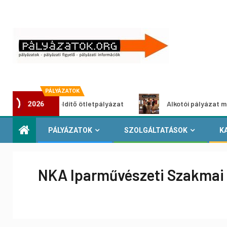
PÁLYÁZATOK
Városzöldítő ötletpályázat
Alkotói pályázat multimédia-
2026
PÁLYÁZATOK
SZOLGÁLTATÁSOK
K
NKA Iparművészeti Szakmai 