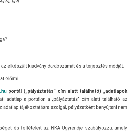
elni kell.
ága?
 az elkészült kiadvány darabszámát és a terjesztés módját.
t előírni.
.hu
portál („pályáztatás” cím alatt található) „adatlapok
ti adatlap a portálon a „pályáztatás” cím alatt található az
az adatlap tájékoztatásra szolgál, pályázatként benyújtani nem
őségét és feltételeit az NKA Ügyrendje szabályozza, amely