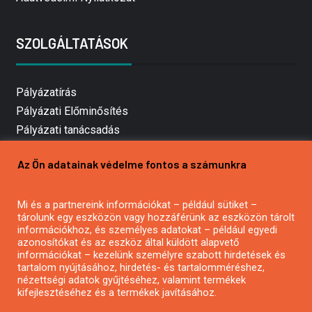
SZOLGÁLTATÁSOK
Pályázatírás
Pályázati Előminősítés
Pályázati tanácsadás
Pályázatírás vállalkozásoknak
Az Ön adatainak védelme fontos a számunkra
Mezőgazdasági pályázatírás
Pályázatírás magánszemélyeknek
Mi és a partnereink információkat – például sütiket –
Pályázatírás civil szervezeteknek
tárolunk egy eszközön vagy hozzáférünk az eszközön tárolt
Pályázatírás önkormányzatoknak
információkhoz, és személyes adatokat – például egyedi
azonosítókat és az eszköz által küldött alapvető
Pályázatfigyelés
információkat – kezelünk személyre szabott hirdetések és
Specifikus pályázatfigyelés vagy hírlevél
tartalom nyújtásához, hirdetés- és tartalomméréshez,
nézettségi adatok gyűjtéséhez, valamint termékek
kifejlesztéséhez és a termékek javításához.
PÁLYÁZATFIGYELŐ