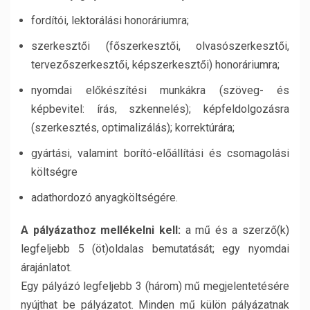
fordítói, lektorálási honoráriumra;
szerkesztői (főszerkesztői, olvasószerkesztői,
tervezőszerkesztői, képszerkesztői) honoráriumra;
nyomdai előkészítési munkákra (szöveg- és
képbevitel: írás, szkennelés); képfeldolgozásra
(szerkesztés, optimalizálás); korrektúrára;
gyártási, valamint borító-előállítási és csomagolási
költségre
adathordozó anyagköltségére.
A pályázathoz mellékelni kell:
a mű és a szerző(k)
legfeljebb 5 (öt)oldalas bemutatását; egy nyomdai
árajánlatot.
Egy pályázó legfeljebb 3 (három) mű megjelentetésére
nyújthat be pályázatot. Minden mű külön pályázatnak