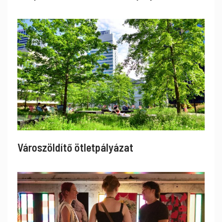
Városzöldítő ötletpályázat