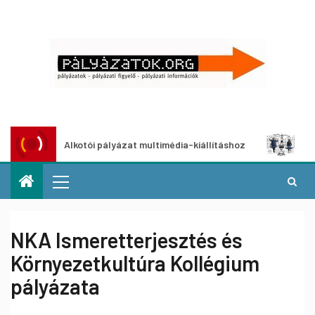
Alkotói pályázat multimédia-kiállításhoz
Pályázat a n
NKA Ismeretterjesztés és
Környezetkultúra Kollégium
pályázata