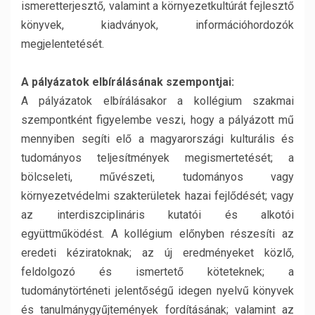
ismeretterjesztő, valamint a környezetkultúrát fejlesztő
könyvek, kiadványok, információhordozók
megjelentetését.
A pályázatok elbírálásának szempontjai:
A pályázatok elbírálásakor a kollégium szakmai
szempontként figyelembe veszi, hogy a pályázott mű
mennyiben segíti elő a magyarországi kulturális és
tudományos teljesítmények megismertetését; a
bölcseleti, művészeti, tudományos vagy
környezetvédelmi szakterületek hazai fejlődését; vagy
az interdiszciplináris kutatói és alkotói
együttműködést. A kollégium előnyben részesíti az
eredeti kéziratoknak; az új eredményeket közlő,
feldolgozó és ismertető köteteknek; a
tudománytörténeti jelentőségű idegen nyelvű könyvek
és tanulmánygyűjtemények fordításának; valamint az