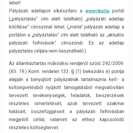
lehet!
Pályázati adatlapot elkészíteni a
www.nka.hu
portál
(„pályáztatás” cím alatt található) „pályázati adatlap
kitöltése” címszónál lehet. („minta” pályázati adatlap a
portálon a „pályáztatás” cím alatt található az „aktuális
pályázati felhívások” címszónál. Ez az adatlap
pályáztatás céljára nem használható.)
Az államháztartás működési rendjéről szóló 292/2009.
(XII. 19.) Korm. rendelet 133. § (1) bekezdés e) pontja
alapján a benyújtott pályázatnak tartalmaznia kell:- a
költségvetésből nyújtott támogatásból megvalósítani
tervezett tevékenységek, feladatok, beszerzések
részletes ismertetését, azok tervezett szakmai
hatásait, összefüggéseit a pályázati felhívásban
megjelölt céllal, valamint az ehhez kapcsolódó
részletes költségtervet.