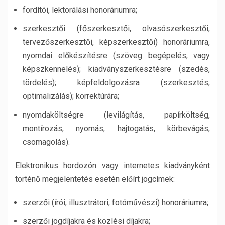
fordítói, lektorálási honoráriumra;
szerkesztői (főszerkesztői, olvasószerkesztői,
tervezőszerkesztői, képszerkesztői) honoráriumra,
nyomdai előkészítésre (szöveg begépelés, vagy
képszkennelés); kiadványszerkesztésre (szedés,
tördelés); képfeldolgozásra (szerkesztés,
optimalizálás); korrektúrára;
nyomdaköltségre (levilágítás, papírköltség,
montírozás, nyomás, hajtogatás, körbevágás,
csomagolás).
Elektronikus hordozón vagy internetes kiadványként
történő megjelentetés esetén előírt jogcímek:
szerzői (írói, illusztrátori, fotóművészi) honoráriumra;
szerzői jogdíjakra és közlési díjakra;