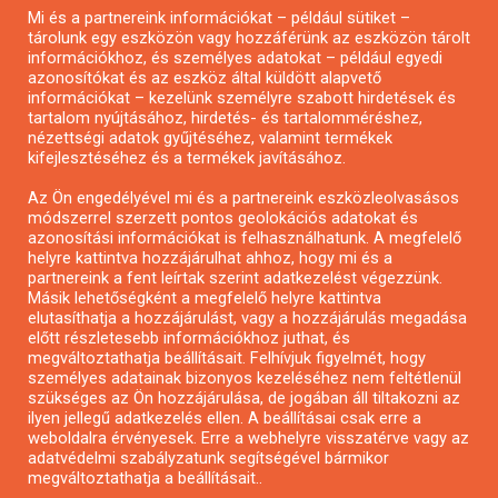
Mi és a partnereink információkat – például sütiket –
Pályázatírás civil szervezeteknek
tárolunk egy eszközön vagy hozzáférünk az eszközön tárolt
Pályázatírás önkormányzatoknak
információkhoz, és személyes adatokat – például egyedi
azonosítókat és az eszköz által küldött alapvető
Pályázatfigyelés
információkat – kezelünk személyre szabott hirdetések és
Specifikus pályázatfigyelés vagy hírlevél
tartalom nyújtásához, hirdetés- és tartalomméréshez,
nézettségi adatok gyűjtéséhez, valamint termékek
kifejlesztéséhez és a termékek javításához.
PÁLYÁZATFIGYELŐ
Az Ön engedélyével mi és a partnereink eszközleolvasásos
módszerrel szerzett pontos geolokációs adatokat és
azonosítási információkat is felhasználhatunk. A megfelelő
helyre kattintva hozzájárulhat ahhoz, hogy mi és a
Pályázatok magánszemélyeknek
partnereink a fent leírtak szerint adatkezelést végezzünk.
Pályázatok civil szervezeteknek
Másik lehetőségként a megfelelő helyre kattintva
elutasíthatja a hozzájárulást, vagy a hozzájárulás megadása
Pályázatok vállalkozásoknak
előtt részletesebb információkhoz juthat, és
Önkormányzati pályázatok
megváltoztathatja beállításait. Felhívjuk figyelmét, hogy
személyes adatainak bizonyos kezeléséhez nem feltétlenül
Mezőgazdasági pályázatok
szükséges az Ön hozzájárulása, de jogában áll tiltakozni az
Falusi turizmus pályázatok
ilyen jellegű adatkezelés ellen. A beállításai csak erre a
weboldalra érvényesek. Erre a webhelyre visszatérve vagy az
Napelem pályázatok
adatvédelmi szabályzatunk segítségével bármikor
GINOP pályázatok
megváltoztathatja a beállításait..