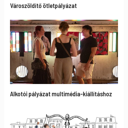
Városzöldítő ötletpályázat
Alkotói pályázat multimédia-kiállításhoz