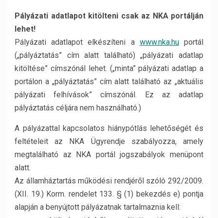
Pályázati adatlapot kitölteni csak az NKA portálján
lehet!
Pályázati adatlapot elkészíteni a
www.nka.hu
portál
(„pályáztatás” cím alatt található) „pályázati adatlap
kitöltése” címszónál lehet. („minta” pályázati adatlap a
portálon a „pályáztatás” cím alatt található az „aktuális
pályázati felhívások” címszónál. Ez az adatlap
pályáztatás céljára nem használható.)
A pályázattal kapcsolatos hiánypótlás lehetőségét és
feltételeit az NKA Ügyrendje szabályozza, amely
megtalálható az NKA portál jogszabályok menüpont
alatt.
Az államháztartás működési rendjéről szóló 292/2009.
(XII. 19.) Korm. rendelet 133. § (1) bekezdés e) pontja
alapján a benyújtott pályázatnak tartalmaznia kell: