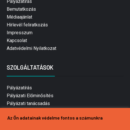
Pályázatírás
Bemutatkozás
Médiaajánlat
Hírlevél feliratkozás
Impresszum
Kapcsolat
Adatvédelmi Nyilatkozat
SZOLGÁLTATÁSOK
Pályázatírás
Pályázati Előminősítés
Pályázati tanácsadás
Pályázatírás vállalkozásoknak
Az Ön adatainak védelme fontos a számunkra
Mezőgazdasági pályázatírás
Pályázatírás magánszemélyeknek