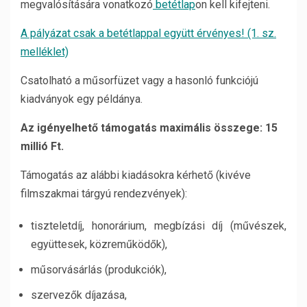
megvalósítására vonatkozó
betétlap
on kell kifejteni.
A pályázat csak a betétlap
pal együtt érvényes! (1. sz.
melléklet)
Csatolható a műsorfüzet vagy a hasonló funkciójú
kiadványok egy példánya.
Az igényelhető támogatás maximális összege: 15
millió Ft.
Támogatás az alábbi kiadásokra kérhető (kivéve
filmszakmai tárgyú rendezvények):
tiszteletdíj, honorárium, megbízási díj (művészek,
együttesek, közreműködők),
műsorvásárlás (produkciók),
szervezők díjazása,