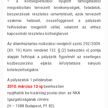
– a költségvetésből nyújtott támogatásból
megvalósítani tervezett tevékenységek, feladatok,
beszerzések részletes ismertetését, azok tervezett
szakmai hatásait, összefüggéseit a pályázati
felhívásban megjelölt céllal, valamint az ehhez
kapcsolódó részletes költségtervet.
Az államháztartás működési rendjéről szóló 292/2009.
(XII. 19.) Korm. rendelet 132. § (2) bekezdés o) pontja
alapján felhívjuk a pályázók figyelmét az esetleges
közbeszerzési eljárás lefolytatásra irányuló
kötelezettségükre.
A pályázatok 1 példányban
2010. március 12-ig
beérkezően
nyújthatók be kizárólag postai úton az NKA
Igazgatóságának címére.
(H – 1388 Budapest, Pf. 82).