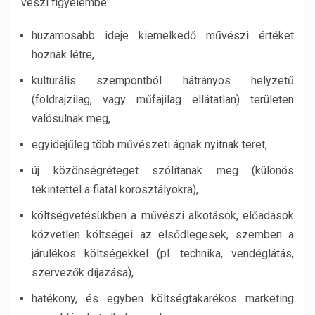
veszi figyelembe:
huzamosabb ideje kiemelkedő művészi értéket
hoznak létre,
kulturális szempontból hátrányos helyzetű
(földrajzilag, vagy műfajilag ellátatlan) területen
valósulnak meg,
egyidejűleg több művészeti ágnak nyitnak teret,
új közönségréteget szólítanak meg (különös
tekintettel a fiatal korosztályokra),
költségvetésükben a művészi alkotások, előadások
közvetlen költségei az elsődlegesek, szemben a
járulékos költségekkel (pl. technika, vendéglátás,
szervezők díjazása),
hatékony, és egyben költségtakarékos marketing