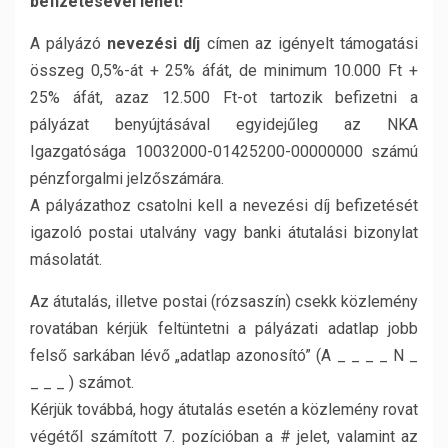
befizetésével lehet!
A pályázó
nevezési díj
címen az igényelt támogatási
összeg 0,5%-át + 25% áfát, de minimum 10.000 Ft +
25% áfát, azaz 12.500 Ft-ot tartozik befizetni a
pályázat benyújtásával egyidejűleg az NKA
Igazgatósága 10032000-01425200-00000000 számú
pénzforgalmi jelzőszámára.
A pályázathoz csatolni kell a nevezési díj befizetését
igazoló postai utalvány vagy banki átutalási bizonylat
másolatát.
Az átutalás, illetve postai (rózsaszín) csekk közlemény
rovatában kérjük feltüntetni a pályázati adatlap jobb
felső sarkában lévő „adatlap azonosító” (A _ _ _ _ N _
_ _ _ ) számot.
Kérjük továbbá, hogy átutalás esetén a közlemény rovat
végétől számított 7. pozícióban a # jelet, valamint az