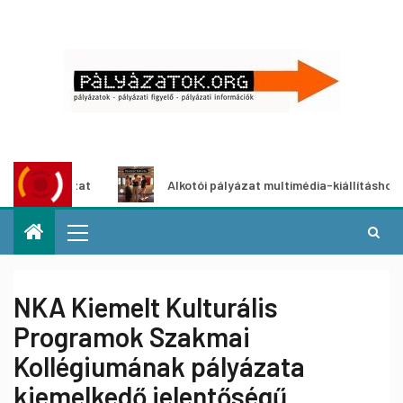
zat
Alkotói pályázat multimédia-kiállításhoz
NKA Kiemelt Kulturális
Programok Szakmai
Kollégiumának pályázata
kiemelkedő jelentőségű