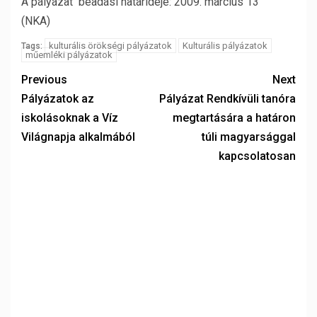
A pályázat beadási határideje: 2009. március 13
(NKA)
kulturális örökségi pályázatok
Kulturális pályázatok
Tags:
műemléki pályázatok
Previous
Next
Pályázatok az
Pályázat Rendkívüli tanóra
iskolásoknak a Víz
megtartására a határon
Világnapja alkalmából
túli magyarsággal
kapcsolatosan