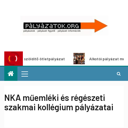
Városzöldítő ötletpályázat
Alkotói pályázat multimédia-
NKA műemléki és régészeti
szakmai kollégium pályázatai