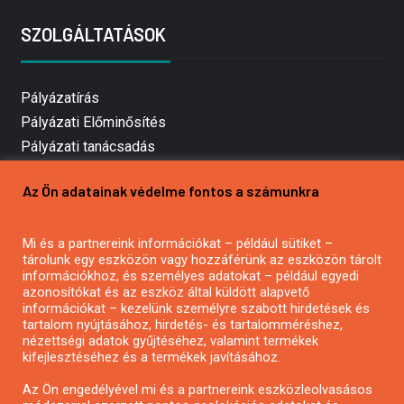
SZOLGÁLTATÁSOK
Pályázatírás
Pályázati Előminősítés
Pályázati tanácsadás
Pályázatírás vállalkozásoknak
Az Ön adatainak védelme fontos a számunkra
Mezőgazdasági pályázatírás
Pályázatírás magánszemélyeknek
Mi és a partnereink információkat – például sütiket –
Pályázatírás civil szervezeteknek
tárolunk egy eszközön vagy hozzáférünk az eszközön tárolt
Pályázatírás önkormányzatoknak
információkhoz, és személyes adatokat – például egyedi
azonosítókat és az eszköz által küldött alapvető
Pályázatfigyelés
információkat – kezelünk személyre szabott hirdetések és
Specifikus pályázatfigyelés vagy hírlevél
tartalom nyújtásához, hirdetés- és tartalomméréshez,
nézettségi adatok gyűjtéséhez, valamint termékek
kifejlesztéséhez és a termékek javításához.
PÁLYÁZATFIGYELŐ
Az Ön engedélyével mi és a partnereink eszközleolvasásos