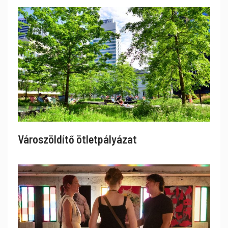
Városzöldítő ötletpályázat