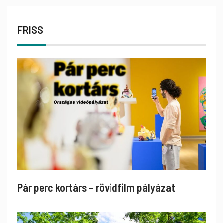
FRISS
Pár perc kortárs – rövidfilm pályázat