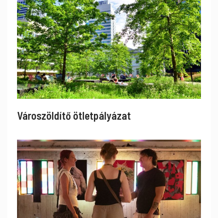
Városzöldítő ötletpályázat