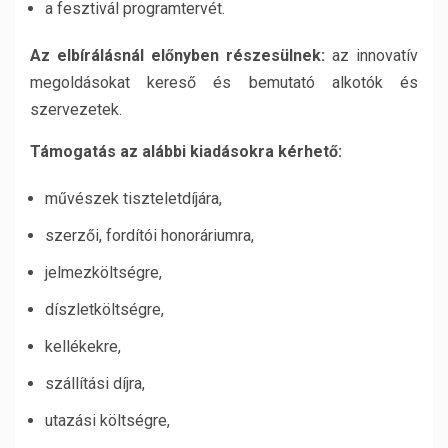
a fesztivál programtervét.
Az elbírálásnál előnyben részesülnek:
az innovatív
megoldásokat kereső és bemutató alkotók és
szervezetek.
Támogatás az alábbi kiadásokra kérhető:
művészek tiszteletdíjára,
szerzői, fordítói honoráriumra,
jelmezköltségre,
díszletköltségre,
kellékekre,
szállítási díjra,
utazási költségre,