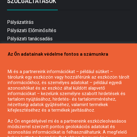
SZOLGÁLTATÁSOK
Pályázatírás
Pályázati Előminősítés
Pályázati tanácsadás
Pályázatírás vállalkozásoknak
Az Ön adatainak védelme fontos a számunkra
Mezőgazdasági pályázatírás
Pályázatírás magánszemélyeknek
Mi és a partnereink információkat – például sütiket –
Pályázatírás civil szervezeteknek
tárolunk egy eszközön vagy hozzáférünk az eszközön tárolt
Pályázatírás önkormányzatoknak
információkhoz, és személyes adatokat – például egyedi
azonosítókat és az eszköz által küldött alapvető
Pályázatfigyelés
információkat – kezelünk személyre szabott hirdetések és
Specifikus pályázatfigyelés vagy hírlevél
tartalom nyújtásához, hirdetés- és tartalomméréshez,
nézettségi adatok gyűjtéséhez, valamint termékek
kifejlesztéséhez és a termékek javításához.
PÁLYÁZATFIGYELŐ
Az Ön engedélyével mi és a partnereink eszközleolvasásos
módszerrel szerzett pontos geolokációs adatokat és
azonosítási információkat is felhasználhatunk. A megfelelő