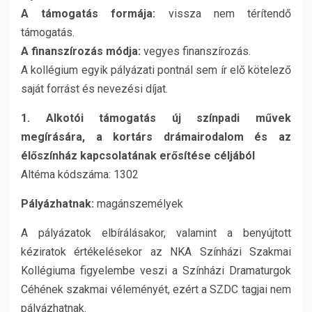
A támogatás formája:
vissza nem térítendő
támogatás.
A finanszírozás módja:
vegyes finanszírozás.
A kollégium egyik pályázati pontnál sem ír elő kötelező
saját forrást és nevezési díjat.
1. Alkotói támogatás új színpadi művek
megírására, a kortárs drámairodalom és az
élőszínház kapcsolatának erősítése céljából
Altéma kódszáma: 1302
Pályázhatnak:
magánszemélyek
A pályázatok elbírálásakor, valamint a benyújtott
kéziratok értékelésekor az NKA Színházi Szakmai
Kollégiuma figyelembe veszi a Színházi Dramaturgok
Céhének szakmai véleményét, ezért a SZDC tagjai nem
pályázhatnak.