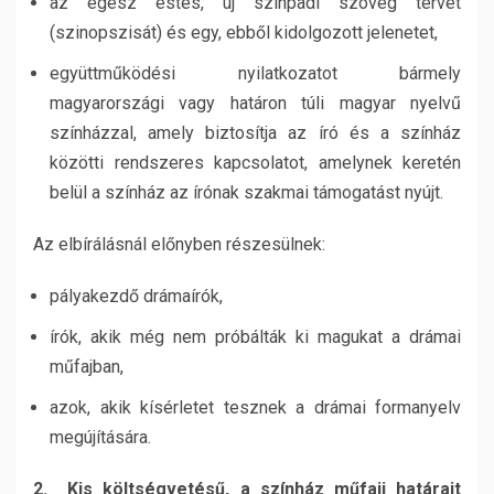
az egész estés, új színpadi szöveg tervét
(szinopszisát) és egy, ebből kidolgozott jelenetet,
együttműködési nyilatkozatot bármely
magyarországi vagy határon túli magyar nyelvű
színházzal, amely biztosítja az író és a színház
közötti rendszeres kapcsolatot, amelynek keretén
belül a színház az írónak szakmai támogatást nyújt.
Az elbírálásnál előnyben részesülnek:
pályakezdő drámaírók,
írók, akik még nem próbálták ki magukat a drámai
műfajban,
azok, akik kísérletet tesznek a drámai formanyelv
megújítására.
2. Kis költségvetésű, a színház műfaji határait