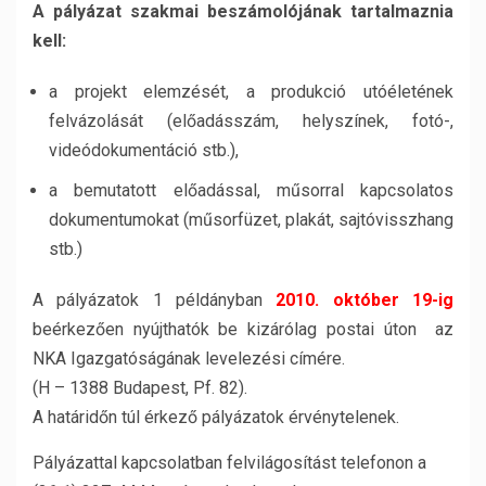
A pályázat szakmai beszámolójának tartalmaznia
kell:
a projekt elemzését, a produkció utóéletének
felvázolását (előadásszám, helyszínek, fotó-,
videódokumentáció stb.),
a bemutatott előadással, műsorral kapcsolatos
dokumentumokat (műsorfüzet, plakát, sajtóvisszhang
stb.)
A pályázatok 1 példányban
2010. október 19-ig
beérkezően nyújthatók be kizárólag postai úton az
NKA Igazgatóságának levelezési címére.
(H – 1388 Budapest, Pf. 82).
A határidőn túl érkező pályázatok érvénytelenek.
Pályázattal kapcsolatban felvilágosítást telefonon a