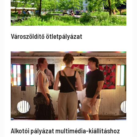
Városzöldítő ötletpályázat
Alkotói pályázat multimédia-kiállításhoz