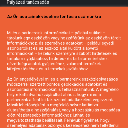
Pályázati tanácsadás
Pályázatírás vállalkozásoknak
Az Ön adatainak védelme fontos a számunkra
Mezőgazdasági pályázatírás
Pályázatírás magánszemélyeknek
Mi és a partnereink információkat – például sütiket –
Pályázatírás civil szervezeteknek
tárolunk egy eszközön vagy hozzáférünk az eszközön tárolt
Pályázatírás önkormányzatoknak
információkhoz, és személyes adatokat – például egyedi
azonosítókat és az eszköz által küldött alapvető
Pályázatfigyelés
információkat – kezelünk személyre szabott hirdetések és
Specifikus pályázatfigyelés vagy hírlevél
tartalom nyújtásához, hirdetés- és tartalomméréshez,
nézettségi adatok gyűjtéséhez, valamint termékek
kifejlesztéséhez és a termékek javításához.
PÁLYÁZATFIGYELŐ
Az Ön engedélyével mi és a partnereink eszközleolvasásos
módszerrel szerzett pontos geolokációs adatokat és
azonosítási információkat is felhasználhatunk. A megfelelő
helyre kattintva hozzájárulhat ahhoz, hogy mi és a
Pályázatok magánszemélyeknek
partnereink a fent leírtak szerint adatkezelést végezzünk.
Pályázatok civil szervezeteknek
Másik lehetőségként a megfelelő helyre kattintva
elutasíthatja a hozzájárulást, vagy a hozzájárulás megadása
Pályázatok vállalkozásoknak
előtt részletesebb információkhoz juthat, és
Önkormányzati pályázatok
megváltoztathatja beállításait. Felhívjuk figyelmét, hogy
személyes adatainak bizonyos kezeléséhez nem feltétlenül
Mezőgazdasági pályázatok