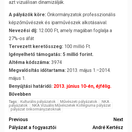
azt vizuálisan dinamizálják.
A pályázók köre:
Önkormányzatok professzionális
képzőművészek és iparművészek alkotásaival.
Nevezési díj:
12.000 Ft, amely magában foglalja a
27%-os áfát
Tervezett keretösszeg:
100 millió Ft.
Igényelhető támogatás:
5 millió forint.
Altéma kódszáma:
3974
Megvalósítás időtartama:
2013. május 1.–2014.
május 1.
Benyújtási határidő:
2013. június 10-én, éjfélig.
Bővebben
Kulturális pályázatok
Művészeti pályázatok
NKA
Tags:
pályázatok
NKA Vizuális Művészetek Kollégiuma pályázat
pályázat önkormányzatoknak
Previous
Next
Pályázat a fogyasztói
André Kertész