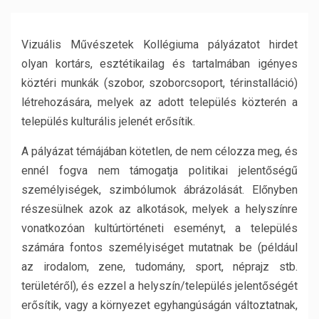
Vizuális Művészetek Kollégiuma pályázatot hirdet
olyan kortárs, esztétikailag és tartalmában igényes
köztéri munkák (szobor, szoborcsoport, térinstalláció)
létrehozására, melyek az adott település közterén a
település kulturális jelenét erősítik.
A pályázat témájában kötetlen, de nem célozza meg, és
ennél fogva nem támogatja politikai jelentőségű
személyiségek, szimbólumok ábrázolását. Előnyben
részesülnek azok az alkotások, melyek a helyszínre
vonatkozóan kultúrtörténeti eseményt, a település
számára fontos személyiséget mutatnak be (például
az irodalom, zene, tudomány, sport, néprajz stb.
területéről), és ezzel a helyszín/település jelentőségét
erősítik, vagy a környezet egyhangúságán változtatnak,