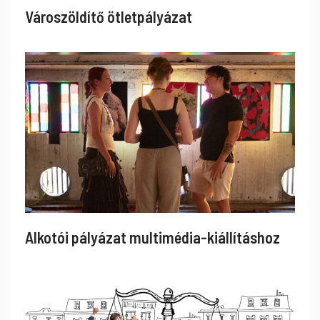
Városzöldítő ötletpályázat
Alkotói pályázat multimédia-kiállításhoz