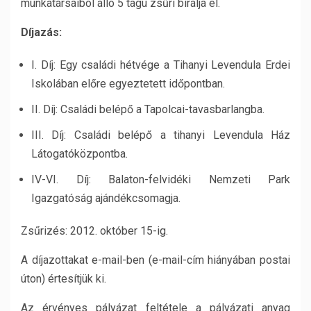
munkatársaiból álló 5 tagú zsűri bírálja el.
Díjazás:
I. Díj: Egy családi hétvége a Tihanyi Levendula Erdei
Iskolában előre egyeztetett időpontban.
II. Díj: Családi belépő a Tapolcai-tavasbarlangba.
III. Díj: Családi belépő a tihanyi Levendula Ház
Látogatóközpontba.
IV-VI. Díj: Balaton-felvidéki Nemzeti Park
Igazgatóság ajándékcsomagja.
Zsűrizés: 2012. október 15-ig.
A díjazottakat e-mail-ben (e-mail-cím hiányában postai
úton) értesítjük ki.
Az érvényes pályázat feltétele a pályázati anyag