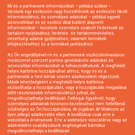
Mi és a partnereink információkat – például sütiket –
Pályázatírás civil szervezeteknek
tárolunk egy eszközön vagy hozzáférünk az eszközön tárolt
Pályázatírás önkormányzatoknak
információkhoz, és személyes adatokat – például egyedi
azonosítókat és az eszköz által küldött alapvető
Pályázatfigyelés
információkat – kezelünk személyre szabott hirdetések és
Specifikus pályázatfigyelés vagy hírlevél
tartalom nyújtásához, hirdetés- és tartalomméréshez,
nézettségi adatok gyűjtéséhez, valamint termékek
kifejlesztéséhez és a termékek javításához.
PÁLYÁZATFIGYELŐ
Az Ön engedélyével mi és a partnereink eszközleolvasásos
módszerrel szerzett pontos geolokációs adatokat és
azonosítási információkat is felhasználhatunk. A megfelelő
helyre kattintva hozzájárulhat ahhoz, hogy mi és a
Pályázatok magánszemélyeknek
partnereink a fent leírtak szerint adatkezelést végezzünk.
Pályázatok civil szervezeteknek
Másik lehetőségként a megfelelő helyre kattintva
elutasíthatja a hozzájárulást, vagy a hozzájárulás megadása
Pályázatok vállalkozásoknak
előtt részletesebb információkhoz juthat, és
Önkormányzati pályázatok
megváltoztathatja beállításait. Felhívjuk figyelmét, hogy
személyes adatainak bizonyos kezeléséhez nem feltétlenül
Mezőgazdasági pályázatok
szükséges az Ön hozzájárulása, de jogában áll tiltakozni az
Falusi turizmus pályázatok
ilyen jellegű adatkezelés ellen. A beállításai csak erre a
weboldalra érvényesek. Erre a webhelyre visszatérve vagy az
Napelem pályázatok
adatvédelmi szabályzatunk segítségével bármikor
GINOP pályázatok
megváltoztathatja a beállításait..