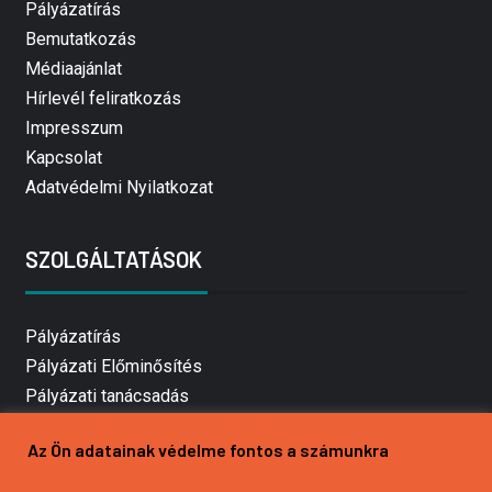
Pályázatírás
Bemutatkozás
Médiaajánlat
Hírlevél feliratkozás
Impresszum
Kapcsolat
Adatvédelmi Nyilatkozat
SZOLGÁLTATÁSOK
Pályázatírás
Pályázati Előminősítés
Pályázati tanácsadás
Pályázatírás vállalkozásoknak
Az Ön adatainak védelme fontos a számunkra
Mezőgazdasági pályázatírás
Pályázatírás magánszemélyeknek