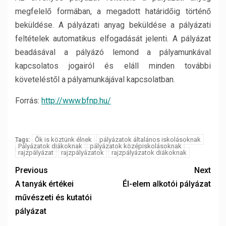
megfelelő formában, a megadott határidőig történő
beküldése. A pályázati anyag beküldése a pályázati
feltételek automatikus elfogadását jelenti. A pályázat
beadásával a pályázó lemond a pályamunkával
kapcsolatos jogairól és eláll minden további
követeléstől a pályamunkájával kapcsolatban.
Forrás:
http://www.bfnp.hu/
Ők is köztünk élnek
pályázatok általános iskolásoknak
Tags:
Pályázatok diákoknak
pályázatok középiskolásoknak
rajzpályázat
rajzpályázatok
rajzpályázatok diákoknak
Previous
Next
A tanyák értékei
Él-elem alkotói pályázat
művészeti és kutatói
pályázat