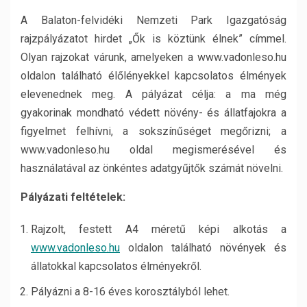
A Balaton-felvidéki Nemzeti Park Igazgatóság
rajzpályázatot hirdet „Ők is köztünk élnek” címmel.
Olyan rajzokat várunk, amelyeken a www.vadonleso.hu
oldalon található élőlényekkel kapcsolatos élmények
elevenednek meg. A pályázat célja: a ma még
gyakorinak mondható védett növény- és állatfajokra a
figyelmet felhívni, a sokszínűséget megőrizni; a
www.vadonleso.hu oldal megismerésével és
használatával az önkéntes adatgyűjtők számát növelni.
Pályázati feltételek:
Rajzolt, festett A4 méretű képi alkotás a
www.vadonleso.hu
oldalon található növények és
állatokkal kapcsolatos élményekről.
Pályázni a 8-16 éves korosztályból lehet.