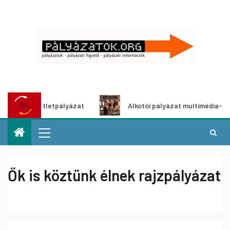
dítő ötletpályázat
Alkotói pályázat multimédia-kiállításh
Ők is köztünk élnek rajzpályázat