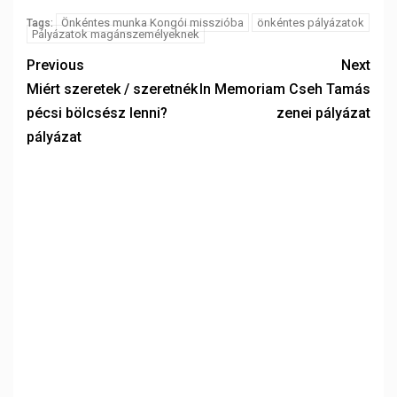
Önkéntes munka Kongói misszióba
önkéntes pályázatok
Tags:
Pályázatok magánszemélyeknek
Previous
Next
Miért szeretek / szeretnék
In Memoriam Cseh Tamás
pécsi bölcsész lenni?
zenei pályázat
pályázat