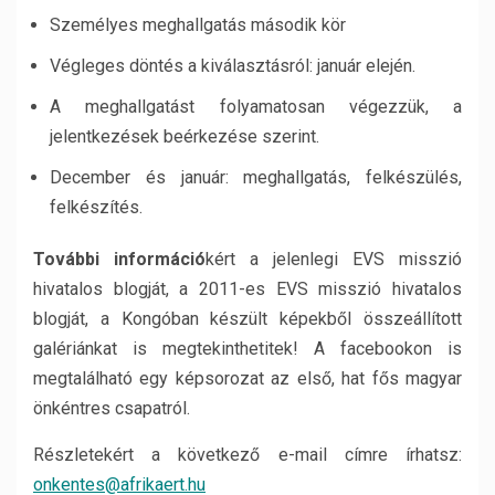
Személyes meghallgatás második kör
Végleges döntés a kiválasztásról: január elején.
A meghallgatást folyamatosan végezzük, a
jelentkezések beérkezése szerint.
December és január: meghallgatás, felkészülés,
felkészítés.
További információ
kért a jelenlegi EVS misszió
hivatalos blogját, a 2011-es EVS misszió hivatalos
blogját, a Kongóban készült képekből összeállított
galériánkat is megtekinthetitek! A facebookon is
megtalálható egy képsorozat az első, hat fős magyar
önkéntres csapatról.
Részletekért a következő e-mail címre írhatsz:
onkentes@afrikaert.hu