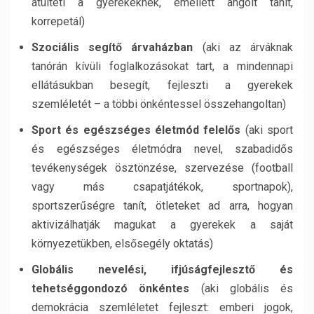
átülteti a gyerekeknek, emellett angolt tanít,
korrepetál)
Szociális segítő árvaházban
(aki az árváknak
tanórán kívüli foglalkozásokat tart, a mindennapi
ellátásukban besegít, fejleszti a gyerekek
szemléletét – a többi önkéntessel összehangoltan)
Sport és egészséges életmód felelős
(aki sport
és egészséges életmódra nevel, szabadidős
tevékenységek ösztönzése, szervezése (football
vagy más csapatjátékok, sportnapok),
sportszerűségre tanít, ötleteket ad arra, hogyan
aktivizálhatják magukat a gyerekek a saját
környezetükben, elsősegély oktatás)
Globális nevelési, ifjúságfejlesztő és
tehetséggondozó önkéntes
(aki globális és
demokrácia szemléletet fejleszt: emberi jogok,