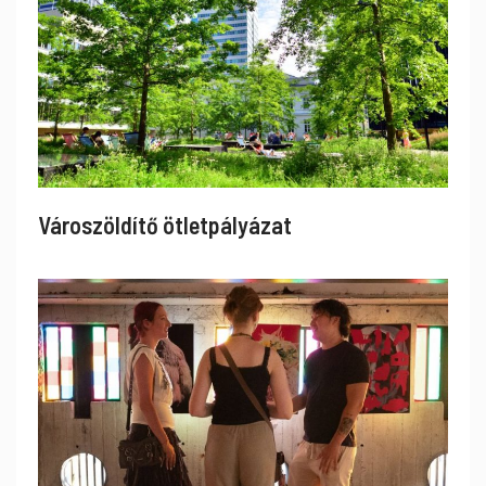
Városzöldítő ötletpályázat