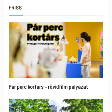
FRISS
Pár perc kortárs – rövidfilm pályázat