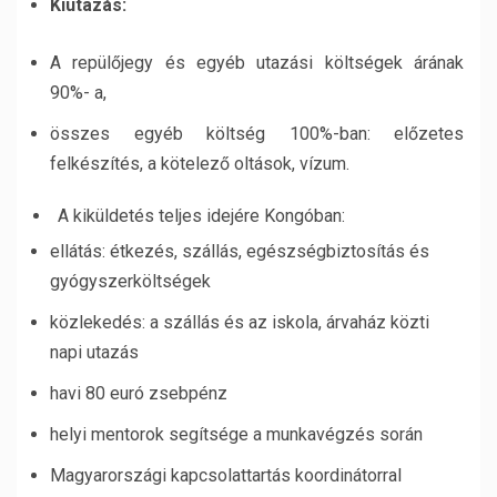
Kiutazás:
A repülőjegy és egyéb utazási költségek árának
90%- a,
összes egyéb költség 100%-ban: előzetes
felkészítés, a kötelező oltások, vízum.
A kiküldetés teljes idejére Kongóban:
ellátás: étkezés, szállás, egészségbiztosítás és
gyógyszerköltségek
közlekedés: a szállás és az iskola, árvaház közti
napi utazás
havi 80 euró zsebpénz
helyi mentorok segítsége a munkavégzés során
Magyarországi kapcsolattartás koordinátorral