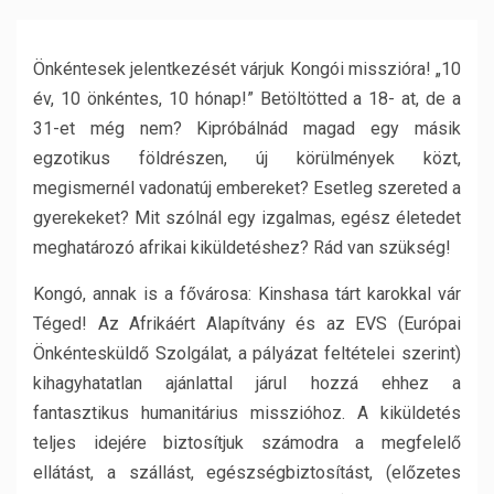
Önkéntesek jelentkezését várjuk Kongói misszióra! „10
év, 10 önkéntes, 10 hónap!” Betöltötted a 18- at, de a
31-et még nem? Kipróbálnád magad egy másik
egzotikus földrészen, új körülmények közt,
megismernél vadonatúj embereket? Esetleg szereted a
gyerekeket? Mit szólnál egy izgalmas, egész életedet
meghatározó afrikai kiküldetéshez? Rád van szükség!
Kongó, annak is a fővárosa: Kinshasa tárt karokkal vár
Téged! Az Afrikáért Alapítvány és az EVS (Európai
Önkéntesküldő Szolgálat, a pályázat feltételei szerint)
kihagyhatatlan ajánlattal járul hozzá ehhez a
fantasztikus humanitárius misszióhoz. A kiküldetés
teljes idejére biztosítjuk számodra a megfelelő
ellátást, a szállást, egészségbiztosítást, (előzetes