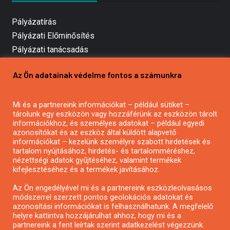
Pályázatírás
Pályázati Előminősítés
Pályázati tanácsadás
Pályázatírás vállalkozásoknak
Az Ön adatainak védelme fontos a számunkra
Mezőgazdasági pályázatírás
Pályázatírás magánszemélyeknek
Mi és a partnereink információkat – például sütiket –
Pályázatírás civil szervezeteknek
tárolunk egy eszközön vagy hozzáférünk az eszközön tárolt
Pályázatírás önkormányzatoknak
információkhoz, és személyes adatokat – például egyedi
azonosítókat és az eszköz által küldött alapvető
Pályázatfigyelés
információkat – kezelünk személyre szabott hirdetések és
Specifikus pályázatfigyelés vagy hírlevél
tartalom nyújtásához, hirdetés- és tartalomméréshez,
nézettségi adatok gyűjtéséhez, valamint termékek
kifejlesztéséhez és a termékek javításához.
PÁLYÁZATFIGYELŐ
Az Ön engedélyével mi és a partnereink eszközleolvasásos
módszerrel szerzett pontos geolokációs adatokat és
azonosítási információkat is felhasználhatunk. A megfelelő
helyre kattintva hozzájárulhat ahhoz, hogy mi és a
Pályázatok magánszemélyeknek
partnereink a fent leírtak szerint adatkezelést végezzünk.