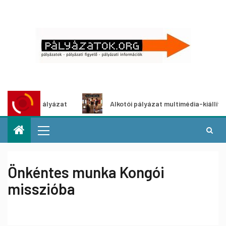
letpályázat
Alkotói pályázat multimédia-kiállításhoz
Önkéntes munka Kongói
misszióba