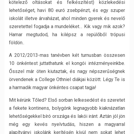
kötelező oltásokat és felkészítést) közlekedési
lehetőséget, havi 80 euró zsebpénzt, és egy szuper
iskolát illetve árvaházat, ahol minden gyerek és nevelő
szeretettel fogadja a mundeléket… Kik vagy mik azok?
Hamar megtudod, ha kilépsz a repülőből trópusi
földön..
A 2012/2013-mas tanévben két turnusban összesen
10 önkéntest juttathatunk el kongói intézményeinkbe.
Ősszel már öten kiutaztak, és nagy népszerűségnek
örvendenek a College Othniel diákjai között. Légy Te is
a harmadik magyar önkéntes csapat tagja!
Mit kérünk Tőled? Első sorban lelkesedést és szeretet
a fekete kontinens, bolygónk legnagyobb kiaknázatlan
lehetőségekkel bíró országa és lakói iránt. Aztán jól jön
még egy kevés nyelvtudás, hiszen a magyarral
alapítványi iskolánk kerítésén kívül nem sokat lehet