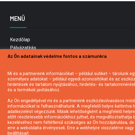
MENÜ
Kezdőlap
Pályázatírás
Az Ön adatainak védelme fontos a számunkra
Bemutatkozás
Médiaajánlat
Hírlevél feliratkozás
Mi és a partnereink információkat – például sütiket – tárolunk
személyes adatokat – például egyedi azonosítókat és az eszköz 
Impresszum
hirdetések és tartalom nyújtásához, hirdetés- és tartalommérés
Kapcsolat
és a termékek javításához.
Adatvédelmi Nyilatkozat
Az Ön engedélyével mi és a partnereink eszközleolvasásos móds
információkat is felhasználhatunk. A megfelelő helyre kattintva h
adatkezelést végezzünk. Másik lehetőségként a megfelelő helyre 
előtt részletesebb információkhoz juthat, és megváltoztathatja b
kezeléséhez nem feltétlenül szükséges az Ön hozzájárulása, de jog
erre a weboldalra érvényesek. Erre a webhelyre visszatérve vag
beállításait..