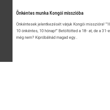
Önkéntes munka Kongói misszióba
Önkéntesek jelentkezését várjuk Kongói misszióra! "10
10 önkéntes, 10 hónap!" Betöltötted a 18- at, de a 31-e
még nem? Kipróbálnád magad egy...