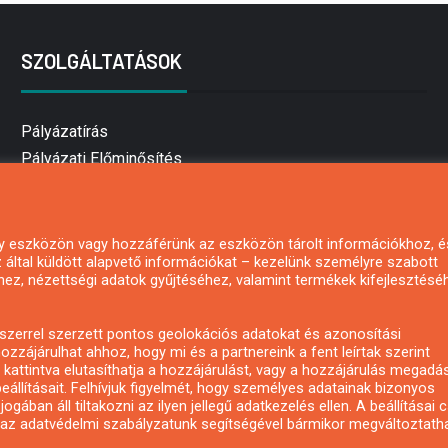
SZOLGÁLTATÁSOK
Pályázatírás
Pályázati Előminősítés
Pályázati tanácsadás
Pályázatírás vállalkozásoknak
Mezőgazdasági pályázatírás
 egy eszközön vagy hozzáférünk az eszközön tárolt információkhoz, é
által küldött alapvető információkat – kezelünk személyre szabott
Pályázatírás magánszemélyeknek
hez, nézettségi adatok gyűjtéséhez, valamint termékek kifejlesztésé
Pályázatírás civil szervezeteknek
Pályázatírás önkormányzatoknak
zerrel szerzett pontos geolokációs adatokat és azonosítási
Pályázatfigyelés
ozzájárulhat ahhoz, hogy mi és a partnereink a fent leírtak szerint
kattintva elutasíthatja a hozzájárulást, vagy a hozzájárulás megadá
Specifikus pályázatfigyelés vagy hírlevél
eállításait. Felhívjuk figyelmét, hogy személyes adatainak bizonyos
ában áll tiltakozni az ilyen jellegű adatkezelés ellen. A beállításai 
y az adatvédelmi szabályzatunk segítségével bármikor megváltoztatha
Copyright © All rights reserved.