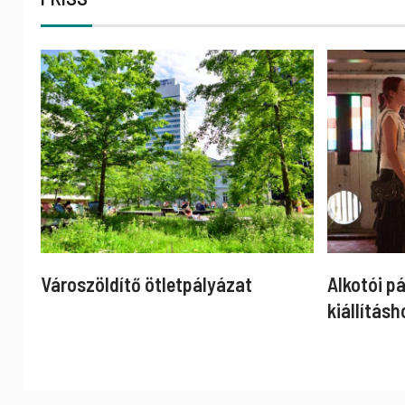
Városzöldítő ötletpályázat
Alkotói p
kiállításh