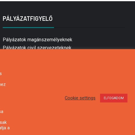
PÁLYÁZATFIGYELŐ
Pályázatok magánszemélyeknek
Pályázatok civil szervezeteknek
Pályázatok vállalkozásoknak
Önkormányzati pályázatok
Mezőgazdasági pályázatok
s
Falusi turizmus pályázatok
hez
Napelem pályázatok
GINOP pályázatok
Cookie settings
ELFOGADOM
sa
csak
tja a