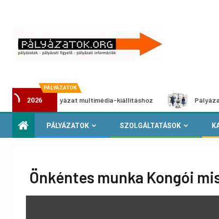
PÁLYÁZATOK
lkotói pályázat multimédia-kiállításhoz
Pályázat a nemek 
2026
PÁLYÁZATOK
SZOLGÁLTATÁSOK
K
Önkéntes munka Kongói mi