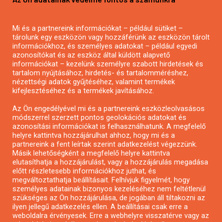
Mezőgazdasági pályázatírás
Pályázatírás magánszemélyeknek
Mi és a partnereink információkat – például sütiket –
Pályázatírás civil szervezeteknek
tárolunk egy eszközön vagy hozzáférünk az eszközön tárolt
Pályázatírás önkormányzatoknak
információkhoz, és személyes adatokat – például egyedi
azonosítókat és az eszköz által küldött alapvető
Pályázatfigyelés
információkat – kezelünk személyre szabott hirdetések és
Specifikus pályázatfigyelés vagy hírlevél
tartalom nyújtásához, hirdetés- és tartalomméréshez,
nézettségi adatok gyűjtéséhez, valamint termékek
kifejlesztéséhez és a termékek javításához.
PÁLYÁZATFIGYELŐ
Az Ön engedélyével mi és a partnereink eszközleolvasásos
módszerrel szerzett pontos geolokációs adatokat és
azonosítási információkat is felhasználhatunk. A megfelelő
helyre kattintva hozzájárulhat ahhoz, hogy mi és a
Pályázatok magánszemélyeknek
partnereink a fent leírtak szerint adatkezelést végezzünk.
Pályázatok civil szervezeteknek
Másik lehetőségként a megfelelő helyre kattintva
elutasíthatja a hozzájárulást, vagy a hozzájárulás megadása
Pályázatok vállalkozásoknak
előtt részletesebb információkhoz juthat, és
Önkormányzati pályázatok
megváltoztathatja beállításait. Felhívjuk figyelmét, hogy
személyes adatainak bizonyos kezeléséhez nem feltétlenül
Mezőgazdasági pályázatok
szükséges az Ön hozzájárulása, de jogában áll tiltakozni az
Falusi turizmus pályázatok
ilyen jellegű adatkezelés ellen. A beállításai csak erre a
weboldalra érvényesek. Erre a webhelyre visszatérve vagy az
Napelem pályázatok