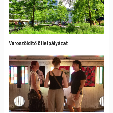
Városzöldítő ötletpályázat