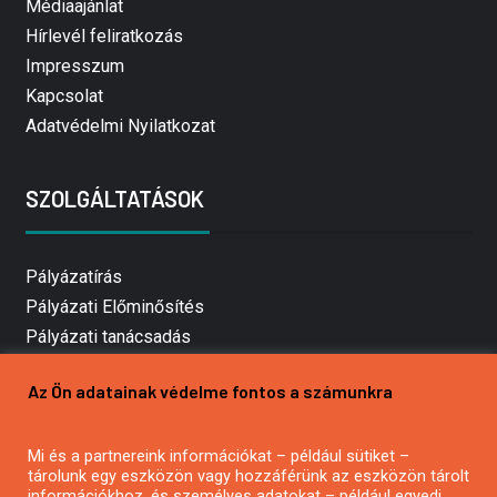
Médiaajánlat
Hírlevél feliratkozás
Impresszum
Kapcsolat
Adatvédelmi Nyilatkozat
SZOLGÁLTATÁSOK
Pályázatírás
Pályázati Előminősítés
Pályázati tanácsadás
Pályázatírás vállalkozásoknak
Az Ön adatainak védelme fontos a számunkra
Mezőgazdasági pályázatírás
Pályázatírás magánszemélyeknek
Mi és a partnereink információkat – például sütiket –
Pályázatírás civil szervezeteknek
tárolunk egy eszközön vagy hozzáférünk az eszközön tárolt
Pályázatírás önkormányzatoknak
információkhoz, és személyes adatokat – például egyedi