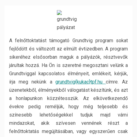
A felnőttoktatást támogató Grundtvig program sokat
fejlődött és változott az elmúlt évtizedben. A program
sikeréhez elsősorban maguk a pályázók, résztvevők
járultak hozzá. Ha Ön is szeretné megosztani velünk a
Grundtviggal kapcsolatos élményeit, emlékeit, kérjük,
írja meg nekünk a
grundtvig{kukac}tpf.hu
címre. Az
üzenetekből, élményekből válogatást készítünk, és azt
a honlapunkon közzétesszük. Az elkövetkezendő
évekre pedig reméljük, hogy még teljesebb és
színesebb lehetőségekkel tudjuk majd várni
mindazokat, akik szívesen vennének részt a
felnőttoktatás megújításában, vagy egyszerűen csak