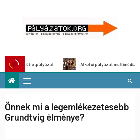
öldítő ötletpályázat
Alkotói pályázat multimédia-kiállítá
Önnek mi a legemlékezetesebb
Grundtvig élménye?