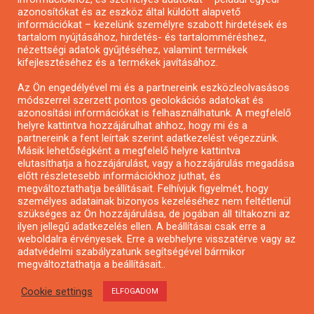
azonosítókat és az eszköz által küldött alapvető
Pályázatfigyelés
információkat – kezelünk személyre szabott hirdetések és
Specifikus pályázatfigyelés vagy hírlevél
tartalom nyújtásához, hirdetés- és tartalomméréshez,
nézettségi adatok gyűjtéséhez, valamint termékek
kifejlesztéséhez és a termékek javításához.
PÁLYÁZATFIGYELŐ
Az Ön engedélyével mi és a partnereink eszközleolvasásos
módszerrel szerzett pontos geolokációs adatokat és
azonosítási információkat is felhasználhatunk. A megfelelő
helyre kattintva hozzájárulhat ahhoz, hogy mi és a
Pályázatok magánszemélyeknek
partnereink a fent leírtak szerint adatkezelést végezzünk.
Pályázatok civil szervezeteknek
Másik lehetőségként a megfelelő helyre kattintva
elutasíthatja a hozzájárulást, vagy a hozzájárulás megadása
Pályázatok vállalkozásoknak
előtt részletesebb információkhoz juthat, és
Önkormányzati pályázatok
megváltoztathatja beállításait. Felhívjuk figyelmét, hogy
személyes adatainak bizonyos kezeléséhez nem feltétlenül
Mezőgazdasági pályázatok
szükséges az Ön hozzájárulása, de jogában áll tiltakozni az
Falusi turizmus pályázatok
ilyen jellegű adatkezelés ellen. A beállításai csak erre a
weboldalra érvényesek. Erre a webhelyre visszatérve vagy az
Napelem pályázatok
adatvédelmi szabályzatunk segítségével bármikor
GINOP pályázatok
megváltoztathatja a beállításait..
Cookie settings
ELFOGADOM
Copyright © All rights reserved.