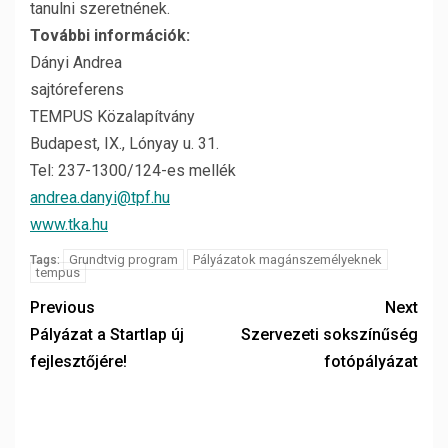
tanulni szeretnének.
További információk:
Dányi Andrea
sajtóreferens
TEMPUS Közalapítvány
Budapest, IX., Lónyay u. 31.
Tel: 237-1300/124-es mellék
andrea.danyi@tpf.hu
www.tka.hu
Grundtvig program
Pályázatok magánszemélyeknek
Tags:
tempus
Previous
Next
Pályázat a Startlap új
Szervezeti sokszínűség
fejlesztőjére!
fotópályázat