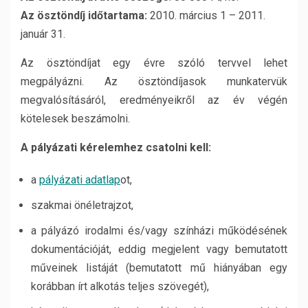
Az ösztöndíj időtartama:
2010. március 1 – 2011.
január 31.
Az ösztöndíjat egy évre szóló tervvel lehet
megpályázni. Az ösztöndíjasok munkatervük
megvalósításáról, eredményeikről az év végén
kötelesek beszámolni.
A pályázati kérelemhez csatolni kell:
a
pályázati adatlap
ot,
szakmai önéletrajzot,
a pályázó irodalmi és/vagy színházi működésének
dokumentációját, eddig megjelent vagy bemutatott
műveinek listáját (bemutatott mű hiányában egy
korábban írt alkotás teljes szövegét),