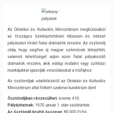
Az Oktatási és Kulturális Minisztérium megbízásából
az Országos Színháztörténeti Múzeum és Intézet
pályázatot hirdet fiatal drámaírók részére. Az ösztöndíj
célja, hogy segítse új magyar színművek létrejöttét,
valamint lehetőséget adjon azon fiatal pályakezdő
drámaírók részére, akik eddigi irodalmi vagy színházi
munkájukkal igazolják vonzódásukat a műfajhoz.
Az ösztöndíjak odaítéléséről az Oktatási és Kulturális
Minisztérium által felkért szakmai kuratórium dönt.
Ösztöndíjban részesülhet:
évente 4 fő.
Pályázhatnak:
1970. január 1. után születettek.
Az ösztöndíj bruttó összege
: 80 000 Ft/hó.