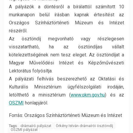
A pályázók a döntésről a bírálattól számított 10
munkanapon belül írásban kapnak értesítést az
Országos Színháztörténeti Múzeum és Intézet
részéről.
Az ösztöndíj megvonható vagy részlegesen
visszatartható, ha az ösztöndíjas vállalt
kötelezettségének nem tesz eleget. Az ösztöndíjat a
Magyar Művelődési Intézet és Képzőművészeti
Lektorátus folyósítja.
A pályázati felhívás beszerezhető az Oktatási és
Kulturális Minisztérium ügyfélszolgálati irodáján,
letölthető a minisztérium (
www.okm.gov.hu
) és az
OSZMI
honlapjáról.
Forrás: Országos Színháztörténeti Múzeum és Intézet
drámaíró pályázat
Örkény István drámaírói ösztöndíj
Tags:
OSZMI pályázat