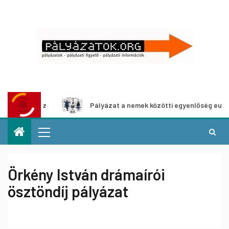
táshoz
Pályázat a nemek közötti egyenlőség európai moz
Örkény István drámaírói
ösztöndíj pályázat