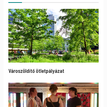
Városzöldítő ötletpályázat