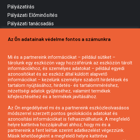
Pályázatírás
Pályázati Előminősítés
Pályázati tanácsadás
Pályázatírás vállalkozásoknak
Az Ön adatainak védelme fontos a számunkra
Mezőgazdasági pályázatírás
Pályázatírás magánszemélyeknek
Mi és a partnereink információkat – például sütiket –
Pályázatírás civil szervezeteknek
tárolunk egy eszközön vagy hozzáférünk az eszközön tárolt
Pályázatírás önkormányzatoknak
információkhoz, és személyes adatokat – például egyedi
azonosítókat és az eszköz által küldött alapvető
Pályázatfigyelés
információkat – kezelünk személyre szabott hirdetések és
Specifikus pályázatfigyelés vagy hírlevél
tartalom nyújtásához, hirdetés- és tartalomméréshez,
nézettségi adatok gyűjtéséhez, valamint termékek
kifejlesztéséhez és a termékek javításához.
PÁLYÁZATFIGYELŐ
Az Ön engedélyével mi és a partnereink eszközleolvasásos
módszerrel szerzett pontos geolokációs adatokat és
azonosítási információkat is felhasználhatunk. A megfelelő
helyre kattintva hozzájárulhat ahhoz, hogy mi és a
Pályázatok magánszemélyeknek
partnereink a fent leírtak szerint adatkezelést végezzünk.
Pályázatok civil szervezeteknek
Másik lehetőségként a megfelelő helyre kattintva