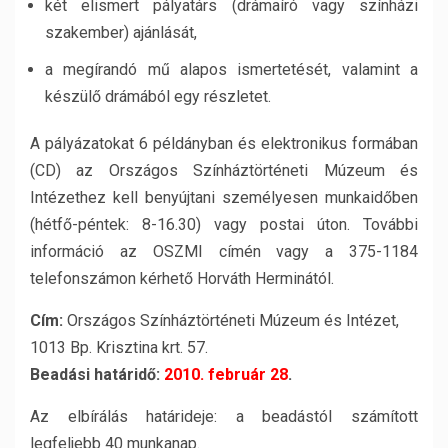
két elismert pályatárs (drámaíró vagy színházi
szakember) ajánlását,
a megírandó mű alapos ismertetését, valamint a
készülő drámából egy részletet.
A pályázatokat 6 példányban és elektronikus formában
(CD) az Országos Színháztörténeti Múzeum és
Intézethez kell benyújtani személyesen munkaidőben
(hétfő-péntek: 8-16.30) vagy postai úton. További
információ az OSZMI címén vagy a 375-1184
telefonszámon kérhető Horváth Herminától.
Cím:
Országos Színháztörténeti Múzeum és Intézet,
1013 Bp. Krisztina krt. 57.
Beadási határidő:
2010. február 28
.
Az elbírálás határideje: a beadástól számított
legfeljebb 40 munkanap.