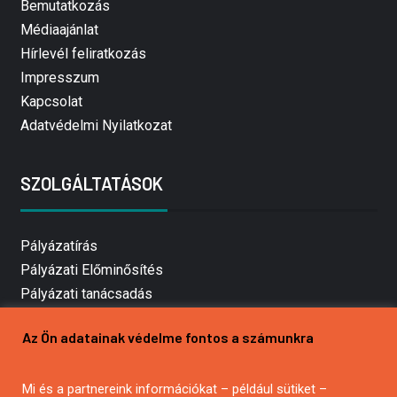
Bemutatkozás
Médiaajánlat
Hírlevél feliratkozás
Impresszum
Kapcsolat
Adatvédelmi Nyilatkozat
SZOLGÁLTATÁSOK
Pályázatírás
Pályázati Előminősítés
Pályázati tanácsadás
Pályázatírás vállalkozásoknak
Az Ön adatainak védelme fontos a számunkra
Mezőgazdasági pályázatírás
Pályázatírás magánszemélyeknek
Mi és a partnereink információkat – például sütiket –
Pályázatírás civil szervezeteknek