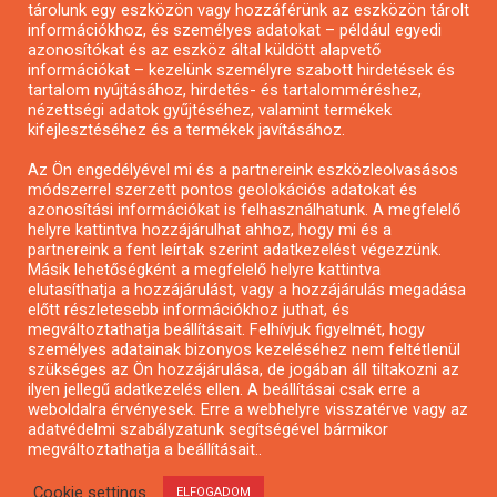
tárolunk egy eszközön vagy hozzáférünk az eszközön tárolt
Pályázatírás önkormányzatoknak
információkhoz, és személyes adatokat – például egyedi
azonosítókat és az eszköz által küldött alapvető
Pályázatfigyelés
információkat – kezelünk személyre szabott hirdetések és
Specifikus pályázatfigyelés vagy hírlevél
tartalom nyújtásához, hirdetés- és tartalomméréshez,
nézettségi adatok gyűjtéséhez, valamint termékek
kifejlesztéséhez és a termékek javításához.
PÁLYÁZATFIGYELŐ
Az Ön engedélyével mi és a partnereink eszközleolvasásos
módszerrel szerzett pontos geolokációs adatokat és
azonosítási információkat is felhasználhatunk. A megfelelő
helyre kattintva hozzájárulhat ahhoz, hogy mi és a
Pályázatok magánszemélyeknek
partnereink a fent leírtak szerint adatkezelést végezzünk.
Pályázatok civil szervezeteknek
Másik lehetőségként a megfelelő helyre kattintva
elutasíthatja a hozzájárulást, vagy a hozzájárulás megadása
Pályázatok vállalkozásoknak
előtt részletesebb információkhoz juthat, és
Önkormányzati pályázatok
megváltoztathatja beállításait. Felhívjuk figyelmét, hogy
személyes adatainak bizonyos kezeléséhez nem feltétlenül
Mezőgazdasági pályázatok
szükséges az Ön hozzájárulása, de jogában áll tiltakozni az
Falusi turizmus pályázatok
ilyen jellegű adatkezelés ellen. A beállításai csak erre a
weboldalra érvényesek. Erre a webhelyre visszatérve vagy az
Napelem pályázatok
adatvédelmi szabályzatunk segítségével bármikor
GINOP pályázatok
megváltoztathatja a beállításait..
Cookie settings
ELFOGADOM