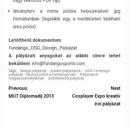
vagy vektoros PDF fájl)
látványterv a minta pólóra helyezésével .jpg
formátumban (legalább egy, a mellékleten található
üres pólón)
Letölthető dokumentum
Fundango_OSG_Design_Palyazat
A pályázati anyagokat az alábbi címre lehet
beküldeni
: info@fundangosports.com
design pályázat
kreatív pályázatok
OSG 14 design
Tags:
pályázat - Tervezz pólót a Fundangonak!
Pályázatok
magánszemélyeknek
pólótervezői pályázat
Previous
Next
MUT Diplomadíj 2013
Cosplayer Expo kreatív
írói pályázat