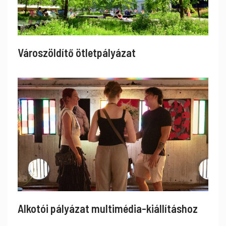
Városzöldítő ötletpályázat
Alkotói pályázat multimédia-kiállításhoz