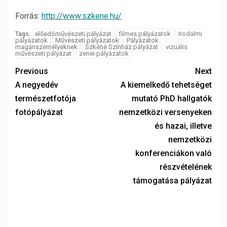
Forrás:
http://www.szkene.hu/
előadóművészeti pályázat
filmes pályázatok
Irodalmi
Tags:
pályázatok
Művészeti pályázatok
Pályázatok
magánszemélyeknek
Szkéné Színház pályázat
vizuális
művészeti pályázat
zenei pályázatok
Previous
Next
A negyedév
A kiemelkedő tehetséget
természetfotója
mutató PhD hallgatók
fotópályázat
nemzetközi versenyeken
és hazai, illetve
nemzetközi
konferenciákon való
részvételének
támogatása pályázat