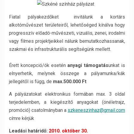
Fiatal pályakezdőket invitálunk a kortárs
alkotóművészet területeiről, lehetőséged kínálva hogy
progresszív előadó-művészeti, vizuális, zenei, irodalmi
vagy filmes projektjeikkel nálunk bemutatkozhassanak,
szakmai és infrastrukturális segítségünk mellett.
Érett koncepció/ók esetén
anyagi támogatás
unkat is
elnyerhetik, melynek összege a pályamunka/kák
jellegétől is függ, de
max.500.000 Ft
A pályázatokat elektronikus formában max. 3 oldal
terjedelemben, a kiegészítő anyagokat (önéletrajz,
promóció) csatolmányban a
szkeneszinhaz@gmail.com
címre kérjük
Leadási határidő:
2010. október 30.