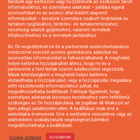
tárolunk egy eszközön vagy hozzáférünk az eszközön tárolt
Pályázatírás önkormányzatoknak
információkhoz, és személyes adatokat – például egyedi
azonosítókat és az eszköz által küldött alapvető
Pályázatfigyelés
információkat – kezelünk személyre szabott hirdetések és
Specifikus pályázatfigyelés vagy hírlevél
tartalom nyújtásához, hirdetés- és tartalomméréshez,
nézettségi adatok gyűjtéséhez, valamint termékek
kifejlesztéséhez és a termékek javításához.
PÁLYÁZATFIGYELŐ
Az Ön engedélyével mi és a partnereink eszközleolvasásos
módszerrel szerzett pontos geolokációs adatokat és
azonosítási információkat is felhasználhatunk. A megfelelő
helyre kattintva hozzájárulhat ahhoz, hogy mi és a
Pályázatok magánszemélyeknek
partnereink a fent leírtak szerint adatkezelést végezzünk.
Pályázatok civil szervezeteknek
Másik lehetőségként a megfelelő helyre kattintva
elutasíthatja a hozzájárulást, vagy a hozzájárulás megadása
Pályázatok vállalkozásoknak
előtt részletesebb információkhoz juthat, és
Önkormányzati pályázatok
megváltoztathatja beállításait. Felhívjuk figyelmét, hogy
személyes adatainak bizonyos kezeléséhez nem feltétlenül
Mezőgazdasági pályázatok
szükséges az Ön hozzájárulása, de jogában áll tiltakozni az
Falusi turizmus pályázatok
ilyen jellegű adatkezelés ellen. A beállításai csak erre a
weboldalra érvényesek. Erre a webhelyre visszatérve vagy az
Napelem pályázatok
adatvédelmi szabályzatunk segítségével bármikor
GINOP pályázatok
megváltoztathatja a beállításait..
Cookie settings
ELFOGADOM