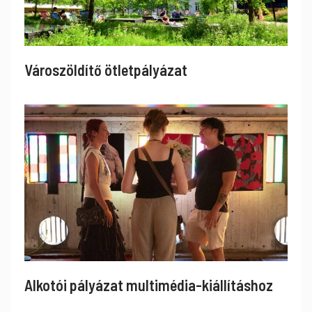
Városzöldítő ötletpályázat
Alkotói pályázat multimédia-kiállításhoz