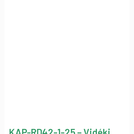
KAP-RD42-1-25 – Vidéki