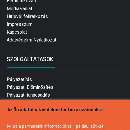
Bemutatkozás
Médiaajánlat
Hírlevél feliratkozás
Impresszum
Kapcsolat
Adatvédelmi Nyilatkozat
SZOLGÁLTATÁSOK
Pályázatírás
Pályázati Előminősítés
Pályázati tanácsadás
Pályázatírás vállalkozásoknak
Az Ön adatainak védelme fontos a számunkra
Mezőgazdasági pályázatírás
Pályázatírás magánszemélyeknek
Mi és a partnereink információkat – például sütiket –
Pályázatírás civil szervezeteknek