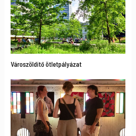
Városzöldítő ötletpályázat