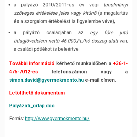
a pályázó 2010/2011-es év végi
tanulmányi
szöveges értékelése jeles vagy kitűnő
(a magatartás
és a szorgalom értékelést is figyelembe véve),
a pályázó családjában az
egy főre jutó
átlagjövedelem nettó 46.000,Ft./hó összeg alatt
van,
a családi pótlékot is beleértve.
További információ
kérhető munkaidőben a
+36-1-
475-7012-es
telefonszámon vagy a
simon.david@gyermekmento.hu
e-mail címen.
Letölthető dokumentum
Pályázati_űrlap.doc
Forrás:
http://www.gyermekmento.hu/