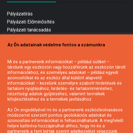
Pályázatírás
Pályázati Előminősítés
Pályázati tanácsadás
Pályázatírás vállalkozásoknak
Az Ön adatainak védelme fontos a számunkra
Mezőgazdasági pályázatírás
Pályázatírás magánszemélyeknek
Mi és a partnereink információkat – például sütiket –
Pályázatírás civil szervezeteknek
tárolunk egy eszközön vagy hozzáférünk az eszközön tárolt
Pályázatírás önkormányzatoknak
információkhoz, és személyes adatokat – például egyedi
azonosítókat és az eszköz által küldött alapvető
Pályázatfigyelés
információkat – kezelünk személyre szabott hirdetések és
Specifikus pályázatfigyelés vagy hírlevél
tartalom nyújtásához, hirdetés- és tartalomméréshez,
nézettségi adatok gyűjtéséhez, valamint termékek
kifejlesztéséhez és a termékek javításához.
PÁLYÁZATFIGYELŐ
Az Ön engedélyével mi és a partnereink eszközleolvasásos
módszerrel szerzett pontos geolokációs adatokat és
azonosítási információkat is felhasználhatunk. A megfelelő
helyre kattintva hozzájárulhat ahhoz, hogy mi és a
Pályázatok magánszemélyeknek
partnereink a fent leírtak szerint adatkezelést végezzünk.