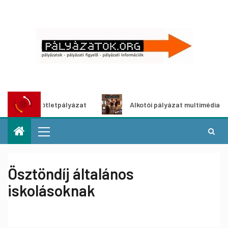
ldítő ötletpályázat
Alkotói pályázat multimédia-kiállítás
Ösztöndíj általános
iskolásoknak