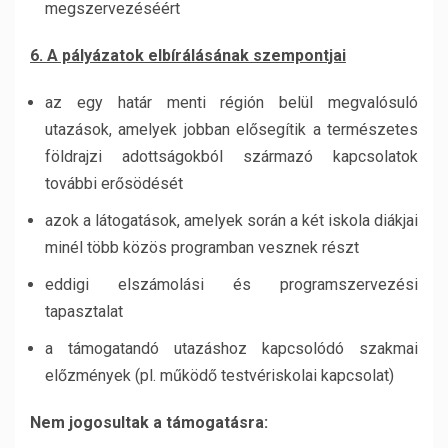
megszervezéséért
6. A pályázatok elbírálásának szempontjai
az egy határ menti régión belül megvalósuló
utazások, amelyek jobban elősegítik a természetes
földrajzi adottságokból származó kapcsolatok
további erősödését
azok a látogatások, amelyek során a két iskola diákjai
minél több közös programban vesznek részt
eddigi elszámolási és programszervezési
tapasztalat
a támogatandó utazáshoz kapcsolódó szakmai
előzmények (pl. működő testvériskolai kapcsolat)
Nem jogosultak a támogatásra: