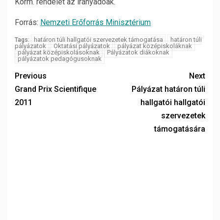
Korm. rendelet az irányadóak.
Forrás:
Nemzeti Erőforrás Minisztérium
határon túli hallgatói szervezetek támogatása
határon túli
Tags:
pályázatok
Oktatási pályázatok
pályázat középiskoláknak
pályázat középiskolásoknak
Pályázatok diákoknak
pályázatok pedagógusoknak
Previous
Next
Grand Prix Scientifique
Pályázat határon túli
2011
hallgatói hallgatói
szervezetek
támogatására