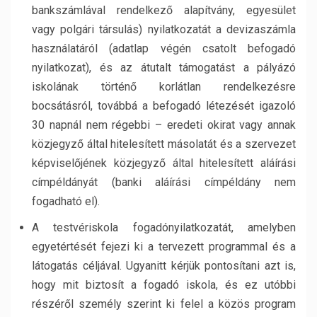
bankszámlával rendelkező alapítvány, egyesület
vagy polgári társulás) nyilatkozatát a devizaszámla
használatáról (adatlap végén csatolt befogadó
nyilatkozat), és az átutalt támogatást a pályázó
iskolának történő korlátlan rendelkezésre
bocsátásról, továbbá a befogadó létezését igazoló
30 napnál nem régebbi – eredeti okirat vagy annak
közjegyző által hitelesített másolatát és a szervezet
képviselőjének közjegyző által hitelesített aláírási
címpéldányát (banki aláírási címpéldány nem
fogadható el).
A testvériskola fogadónyilatkozatát, amelyben
egyetértését fejezi ki a tervezett programmal és a
látogatás céljával. Ugyanitt kérjük pontosítani azt is,
hogy mit biztosít a fogadó iskola, és ez utóbbi
részéről személy szerint ki felel a közös program