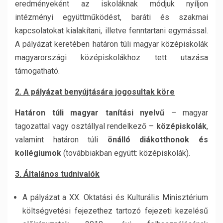
eredményeként az iskoláknak módjuk nyíljon
intézményi együttműködést, baráti és szakmai
kapcsolatokat kialakítani, illetve fenntartani egymással.
A pályázat keretében határon túli magyar középiskolák
magyarországi középiskolákhoz tett utazása
támogatható.
2. A pályázat benyújtására jogosultak köre
Határon túli magyar tanítási nyelvű
– magyar
tagozattal vagy osztállyal rendelkező –
középiskolák
,
valamint határon túli
önálló diákotthonok és
kollégiumok
(továbbiakban együtt: középiskolák).
3. Általános tudnivalók
A pályázat a XX. Oktatási és Kulturális Minisztérium
költségvetési fejezethez tartozó fejezeti kezelésű