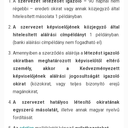
A
szervezet létezését igazoló –
90 napnál nem
régebbi – eredeti okirat vagy annak közjegyző által
hitelesített másolata 1 példányban.
A szervezet képviselőjének közjegyző által
hitelesített aláírási címpéldányt
1 példányban.
(banki aláírási címpéldány nem fogadható el).
Amennyiben a szerződés aláírója a
létezést igazoló
okiratban meghatározott képviselőtől eltérő
személy, akkor a Kedvezményezett
képviselőjének aláírási jogosultságát igazoló
okirat
(közokirat, vagy teljes bizonyító erejű
magánokirat;
A szervezet hatályos létesítő okiratának
egyszerű másolatát,
illetve annak magyar nyelvű
fordítását.