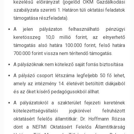
kezelésű előirányzat (jogelőd OKM Gazdálkodási
szabályzata szerinti 1. Határon túli oktatási feladatok
támogatása részfeladata).
A jelen pályázaton felhasználható pénzügyi
keretösszeg 10,0 millió forint, az elnyerhető
támogatás alsó határa 100.000 forint, felső határa
700.000 forint vissza nem térítendő támogatás.
A pályázóknak nem kötelező saját forrás biztosítása
A pályázó csoport létszáma legfeljebb 50 fő lehet,
amely az intézmény 14. életévét betöltött diákjaiból
és az őket kísérő pedagógusokból állhat.
A pályázatokról a szakterület fejezeti keretének
kötelezettségvállalói jogkörével felruházott
oktatásért felelős államtitkár: Dr. Hoffmann Rózsa
dönt a NEFMI Oktatásért Felelős Államtitkárság