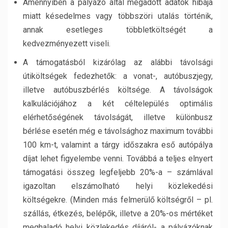
Amennyiben a pályázó által megadott adatok hibája
miatt késedelmes vagy többszöri utalás történik,
annak esetleges többletköltségét a
kedvezményezett viseli.
A támogatásból kizárólag az alábbi távolsági
útiköltségek fedezhetők: a vonat-, autóbuszjegy,
illetve autóbuszbérlés költsége. A távolságok
kalkulációjához a két céltelepülés optimális
elérhetőségének távolságát, illetve különbusz
bérlése esetén még e távolsághoz maximum további
100 km-t, valamint a tárgy időszakra eső autópálya
díjat lehet figyelembe venni. Továbbá a teljes elnyert
támogatási összeg legfeljebb 20%-a – számlával
igazoltan elszámolható helyi közlekedési
költségekre. (Minden más felmerülő költségről – pl.
szállás, étkezés, belépők, illetve a 20%-os mértéket
meghaladó helyi közlekedés díjáról- a pályázóknak