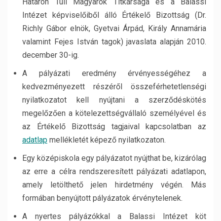
Határon Túli Magyarok Titkársága és a Balassi
Intézet képviselőiből álló Értékelő Bizottság (Dr.
Richly Gábor elnök, Gyetvai Árpád, Király Annamária
valamint Fejes István tagok) javaslata alapján 2010.
december 30-ig.
A pályázati eredmény érvényességéhez a
kedvezményezett részéről összeférhetetlenségi
nyilatkozatot kell nyújtani a szerződéskötés
megelőzően a kötelezettségvállaló személyével és
az Értékelő Bizottság tagjaival kapcsolatban az
adatlap
mellékletét képező nyilatkozaton.
Egy középiskola egy pályázatot nyújthat be, kizárólag
az erre a célra rendszeresített pályázati adatlapon,
amely letölthető jelen hirdetmény végén. Más
formában benyújtott pályázatok érvénytelenek.
A nyertes pályázókkal a Balassi Intézet köt