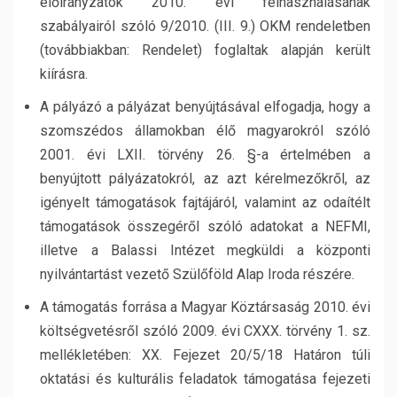
előirányzatok 2010. évi felhasználásának
szabályairól szóló 9/2010. (III. 9.) OKM rendeletben
(továbbiakban: Rendelet) foglaltak alapján került
kiírásra.
A pályázó a pályázat benyújtásával elfogadja, hogy a
szomszédos államokban élő magyarokról szóló
2001. évi LXII. törvény 26. §-a értelmében a
benyújtott pályázatokról, az azt kérelmezőkről, az
igényelt támogatások fajtájáról, valamint az odaítélt
támogatások összegéről szóló adatokat a NEFMI,
illetve a Balassi Intézet megküldi a központi
nyilvántartást vezető Szülőföld Alap Iroda részére.
A támogatás forrása a Magyar Köztársaság 2010. évi
költségvetésről szóló 2009. évi CXXX. törvény 1. sz.
mellékletében: XX. Fejezet 20/5/18 Határon túli
oktatási és kulturális feladatok támogatása fejezeti