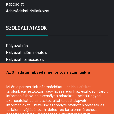
Kapcsolat
Adatvédelmi Nyilatkozat
SZOLGÁLTATÁSOK
Pályázatírás
Pályázati Előminősítés
Pályázati tanácsadás
Pályázatírás vállalkozásoknak
Az Ön adatainak védelme fontos a számunkra
Mezőgazdasági pályázatírás
Pályázatírás magánszemélyeknek
Mi és a partnereink információkat – például sütiket –
Pályázatírás civil szervezeteknek
tárolunk egy eszközön vagy hozzáférünk az eszközön tárolt
Pályázatírás önkormányzatoknak
információkhoz, és személyes adatokat – például egyedi
azonosítókat és az eszköz által küldött alapvető
Pályázatfigyelés
információkat – kezelünk személyre szabott hirdetések és
Specifikus pályázatfigyelés vagy hírlevél
tartalom nyújtásához, hirdetés- és tartalomméréshez,