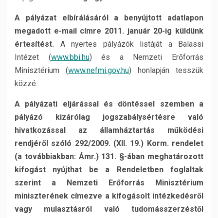
A pályázat elbírálásáról a benyújtott adatlapon
megadott e-mail címre 2011. január 20-ig küldünk
értesítést.
A nyertes pályázók listáját a Balassi
Intézet (
www.bbi.hu
) és a Nemzeti Erőforrás
Minisztérium (
www.nefmi.gov.hu
) honlapján tesszük
közzé.
A pályázati eljárással és döntéssel szemben a
pályázó kizárólag jogszabálysértésre való
hivatkozással az államháztartás működési
rendjéről szóló 292/2009. (XII. 19.) Korm. rendelet
(a továbbiakban: Ámr.) 131. §-ában meghatározott
kifogást nyújthat be a Rendeletben foglaltak
szerint a Nemzeti Erőforrás Minisztérium
miniszterének címezve a kifogásolt intézkedésről
vagy mulasztásról való tudomásszerzéstől