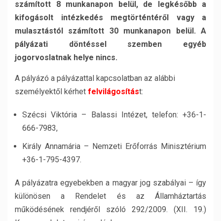
számított 8 munkanapon belül, de legkésőbb a
kifogásolt intézkedés megtörténtéről vagy a
mulasztástól számított 30 munkanapon belül. A
pályázati döntéssel szemben egyéb
jogorvoslatnak helye nincs.
A pályázó a pályázattal kapcsolatban az alábbi
személyektől kérhet
felvilágosítás
t:
Szécsi Viktória – Balassi Intézet, telefon: +36-1-
666-7983,
Király Annamária – Nemzeti Erőforrás Minisztérium
+36-1-795-4397.
A pályázatra egyebekben a magyar jog szabályai – így
különösen a Rendelet és az Államháztartás
működésének rendjéről szóló 292/2009. (XII. 19.)