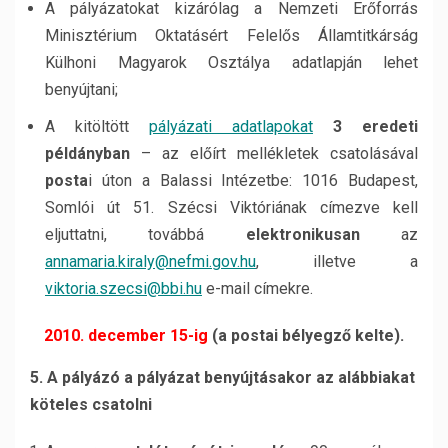
A pályázatokat kizárólag a Nemzeti Erőforrás
Minisztérium Oktatásért Felelős Államtitkárság
Külhoni Magyarok Osztálya adatlapján lehet
benyújtani;
A kitöltött
pályázati adatlapokat
3 eredeti
példányban
– az előírt mellékletek csatolásával
posta
i úton a Balassi Intézetbe: 1016 Budapest,
Somlói út 51. Szécsi Viktóriának címezve kell
eljuttatni, továbbá
elektronikusan
az
annamaria.kiraly@nefmi.gov.hu
, illetve a
viktoria.szecsi@bbi.hu
e-mail címekre.
2010. december 15-i
g
(a postai bélyegző kelte).
5. A pályázó a pályázat benyújtásakor az alábbiakat
köteles csatolni