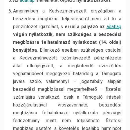
Az
adatlap
mellékletét képező
nyilatkozatokat.
Amennyiben a Kedvezményezett országában a
beszedési megbízás teljesítéséről nem ad ki a
pénzintézet igazolást, s
erről a pályázó az
adatlap
végén nyilatkozik, nem szükséges a beszedési
megbízásra felhatalmazó nyilatkozat (14. oldal)
benyújtása
. Ellenkező esetben szükséges csatolni
a Kedvezményezett számlavezető pénzintézete
által ellenjegyzett, a megkötendő szerződés
véghatáridővel megegyező határidőig a Támogató
javára szóló, valamennyi – jogszabály alapján
beszedési megbízással megterhelhető – fizetési
számlájára vonatkozó, csak a Támogató írásbeli
hozzájárulásával visszavonható, beszedési
megbízásra felhatalmazó nyilatkozata pénzügyi
fedezethiány miatt nem teljesíthető fizetési
megbízás esetére a követelés legalább harmincöt