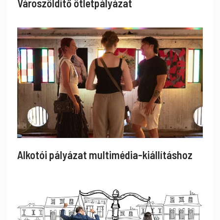
Városzöldítő ötletpályázat
Alkotói pályázat multimédia-kiállításhoz