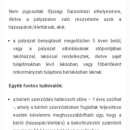
Nem jogosultak Ifjúsági Garzonházi elhelyezésre,
illetve a pályázaton való részvételre azok a
házaspárok/élettársak, akik:
a pályázat benyújtását megelőzően 5 éven belül,
vagy a pályázat elbírálásának időpontjában
lakóházzal, lakással rendelkeztek, illetve saját
tulajdonukban lévő lakásban, vagy főbérlőként
önkormányzati tulajdonú bérlakásban laknak.
Egyéb fontos tudnivalók:
a bérleti szerződés határozott időre – 1 évre szólhat
-, amely a bérleti szerződésben foglaltak teljesítése
esetén kérelemre meghosszabbítható úgy, hogy a
bérlő (házaspár/élettárs) a beköltözéstől számított