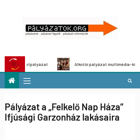
ő ötletpályázat
Alkotói pályázat multimédia-kiállításhoz
Pályázat a „Felkelő Nap Háza”
Ifjúsági Garzonház lakásaira