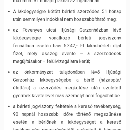
maximum 51 hónapig lakhat az ingatlanban.
A lakóegységre kötött bérleti szerződés 51 hónap
után semmilyen indokkal nem hosszabbítható meg;
az Fövenyes utcai Ifjúsági Garzonházban lévő
lakóegységre vonatkozó bérleti jogviszony
fennállása esetén havi 5.342,- Ft lakásbérleti díjat
fizet, mely összeg évente – a szerződések
megújításakor – felülvizsgálatra kerül;
az önkormányzat tulajdonában lévő Ifjúsági
Garzonház lakóegységébe a bérlő (házaspár/
élettárs) a szerződés megkötése után született
gyermek kivételével más személyt nem fogadhat be.
a bérleti jogviszony feltétele a kereső tevékenység,
90 napnál hosszabb időre történő megszűnése
esetén a bérlőnek a lakóegységet a kereső
tevékenység megszűnésétől számított 6 hónapon