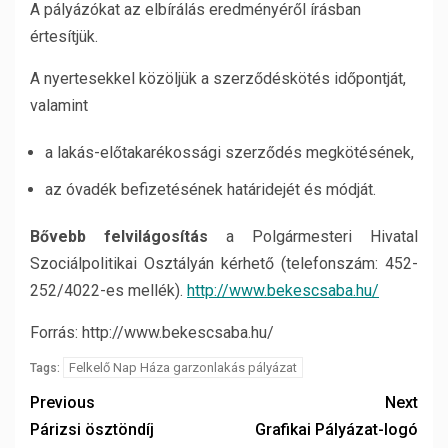
A pályázókat az elbírálás eredményéről írásban
értesítjük.
A nyertesekkel közöljük a szerződéskötés időpontját,
valamint
a lakás-előtakarékossági szerződés megkötésének,
az óvadék befizetésének határidejét és módját.
Bővebb felvilágosítás
a Polgármesteri Hivatal
Szociálpolitikai Osztályán kérhető (telefonszám: 452-
252/4022-es mellék).
http://www.bekescsaba.hu/
Forrás: http://www.bekescsaba.hu/
Felkelő Nap Háza garzonlakás pályázat
Tags:
Previous
Next
Párizsi ösztöndíj
Grafikai Pályázat-logó