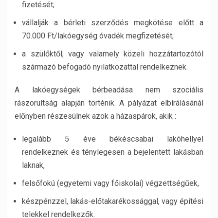
fizetését;
vállalják a bérleti szerződés megkötése előtt a
70.000 Ft/lakóegység óvadék megfizetését;
a szülőktől, vagy valamely közeli hozzátartozótól
származó befogadó nyilatkozattal rendelkeznek.
A lakóegységek bérbeadása nem szociális
rászorultság alapján történik. A pályázat elbírálásánál
előnyben részesülnek azok a házaspárok, akik :
legalább 5 éve békéscsabai lakóhellyel
rendelkeznek és ténylegesen a bejelentett lakásban
laknak,
felsőfokú (egyetemi vagy főiskolai) végzettségűek,
készpénzzel, lakás-előtakarékossággal, vagy építési
telekkel rendelkezők.