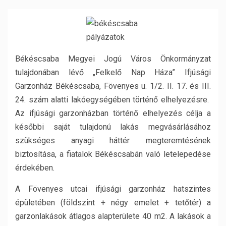
Békéscsaba Megyei Jogú Város Önkormányzat
tulajdonában lévő „Felkelő Nap Háza” Ifjúsági
Garzonház Békéscsaba, Fövenyes u. 1/2. II. 17. és III.
24. szám alatti lakóegységében történő elhelyezésre.
Az ifjúsági garzonházban történő elhelyezés célja a
későbbi saját tulajdonú lakás megvásárlásához
szükséges anyagi háttér megteremtésének
biztosítása, a fiatalok Békéscsabán való letelepedése
érdekében.
A Fövenyes utcai ifjúsági garzonház hatszintes
épületében (földszint + négy emelet + tetőtér) a
garzonlakások átlagos alapterülete 40 m2. A lakások a