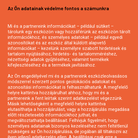
Pályázatírás vállalkozásoknak
Az Ön adatainak védelme fontos a számunkra
Mezőgazdasági pályázatírás
Pályázatírás magánszemélyeknek
Mi és a partnereink információkat – például sütiket –
Pályázatírás civil szervezeteknek
tárolunk egy eszközön vagy hozzáférünk az eszközön tárolt
Pályázatírás önkormányzatoknak
információkhoz, és személyes adatokat – például egyedi
azonosítókat és az eszköz által küldött alapvető
Pályázatfigyelés
információkat – kezelünk személyre szabott hirdetések és
Specifikus pályázatfigyelés vagy hírlevél
tartalom nyújtásához, hirdetés- és tartalomméréshez,
nézettségi adatok gyűjtéséhez, valamint termékek
kifejlesztéséhez és a termékek javításához.
PÁLYÁZATFIGYELŐ
Az Ön engedélyével mi és a partnereink eszközleolvasásos
módszerrel szerzett pontos geolokációs adatokat és
azonosítási információkat is felhasználhatunk. A megfelelő
helyre kattintva hozzájárulhat ahhoz, hogy mi és a
Pályázatok magánszemélyeknek
partnereink a fent leírtak szerint adatkezelést végezzünk.
Pályázatok civil szervezeteknek
Másik lehetőségként a megfelelő helyre kattintva
elutasíthatja a hozzájárulást, vagy a hozzájárulás megadása
Pályázatok vállalkozásoknak
előtt részletesebb információkhoz juthat, és
Önkormányzati pályázatok
megváltoztathatja beállításait. Felhívjuk figyelmét, hogy
személyes adatainak bizonyos kezeléséhez nem feltétlenül
Mezőgazdasági pályázatok
szükséges az Ön hozzájárulása, de jogában áll tiltakozni az
Falusi turizmus pályázatok
ilyen jellegű adatkezelés ellen. A beállításai csak erre a