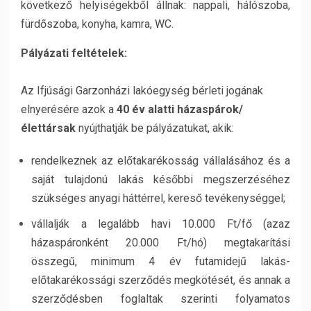
következő helyiségekből állnak: nappali, hálószoba,
fürdőszoba, konyha, kamra, WC.
Pályázati feltételek:
Az Ifjúsági Garzonházi lakóegység bérleti jogának
elnyerésére azok a
40 év alatti házaspárok/
élettársak
nyújthatják be pályázatukat, akik:
rendelkeznek az előtakarékosság vállalásához és a
saját tulajdonú lakás későbbi megszerzéséhez
szükséges anyagi háttérrel, kereső tevékenységgel;
vállalják a legalább havi 10.000 Ft/fő (azaz
házaspáronként 20.000 Ft/hó) megtakarítási
összegű, minimum 4 év futamidejű lakás-
előtakarékossági szerződés megkötését, és annak a
szerződésben foglaltak szerinti folyamatos