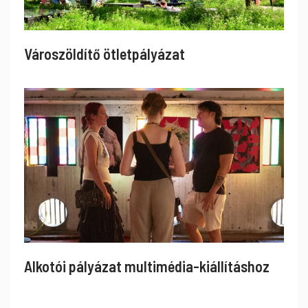
Városzöldítő ötletpályázat
Alkotói pályázat multimédia-kiállításhoz