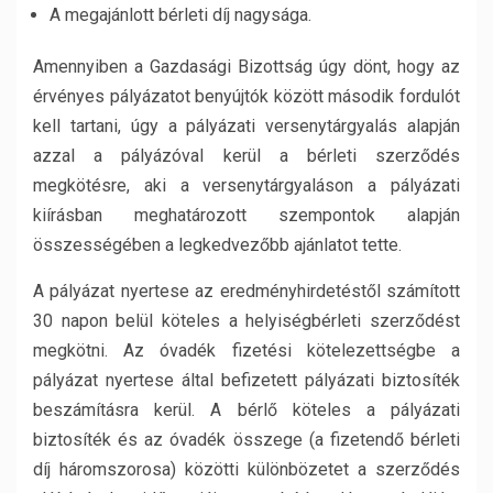
A megajánlott bérleti díj nagysága.
Amennyiben a Gazdasági Bizottság úgy dönt, hogy az
érvényes pályázatot benyújtók között második fordulót
kell tartani, úgy a pályázati versenytárgyalás alapján
azzal a pályázóval kerül a bérleti szerződés
megkötésre, aki a versenytárgyaláson a pályázati
kiírásban meghatározott szempontok alapján
összességében a legkedvezőbb ajánlatot tette.
A pályázat nyertese az eredményhirdetéstől számított
30 napon belül köteles a helyiségbérleti szerződést
megkötni. Az óvadék fizetési kötelezettségbe a
pályázat nyertese által befizetett pályázati biztosíték
beszámításra kerül. A bérlő köteles a pályázati
biztosíték és az óvadék összege (a fizetendő bérleti
díj háromszorosa) közötti különbözetet a szerződés