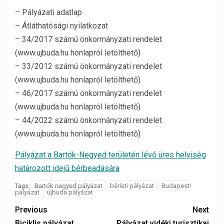
– Pályázati adatlap
– Átláthatósági nyilatkozat
– 34/2017 számú önkormányzati rendelet
(www.ujbuda.hu honlapról letölthető)
– 33/2012 számú önkormányzati rendelet
(www.ujbuda.hu honlapról letölthető)
– 46/2017 számú önkormányzati rendelet
(www.ujbuda.hu honlapról letölthető)
– 44/2022 számú önkormányzati rendelet
(www.ujbuda.hu honlapról letölthető)
Pályázat a Bartók-Negyed területén lévő üres helyiség
határozott idejű bérbeadására
Bartók negyed pályázat
bérleti pályázat
Budapest!
Tags:
pályázat
újbuda pályázat
Previous
Next
Biciklis pályázat
Pályázat vidéki turisztikai