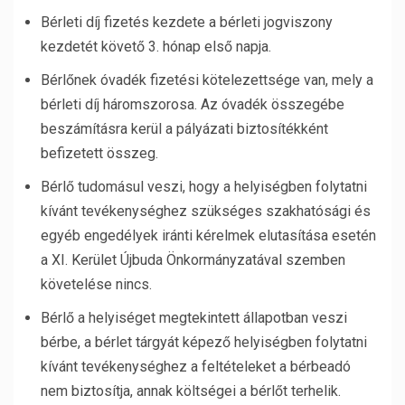
Bérleti díj fizetés kezdete a bérleti jogviszony
kezdetét követő 3. hónap első napja.
Bérlőnek óvadék fizetési kötelezettsége van, mely a
bérleti díj háromszorosa. Az óvadék összegébe
beszámításra kerül a pályázati biztosítékként
befizetett összeg.
Bérlő tudomásul veszi, hogy a helyiségben folytatni
kívánt tevékenységhez szükséges szakhatósági és
egyéb engedélyek iránti kérelmek elutasítása esetén
a XI. Kerület Újbuda Önkormányzatával szemben
követelése nincs.
Bérlő a helyiséget megtekintett állapotban veszi
bérbe, a bérlet tárgyát képező helyiségben folytatni
kívánt tevékenységhez a feltételeket a bérbeadó
nem biztosítja, annak költségei a bérlőt terhelik.