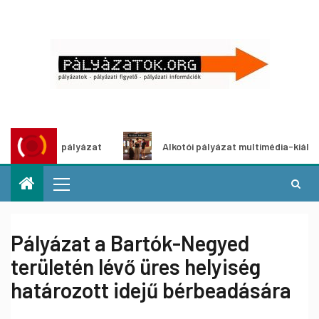
etpályázat
Alkotói pályázat multimédia-kiállításhoz
Pályázat a Bartók-Negyed
területén lévő üres helyiség
határozott idejű bérbeadására