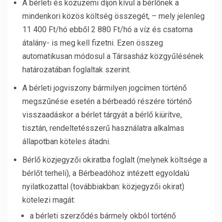
A bérleti és közüzemi díjon kívül a bérlőnek a
mindenkori közös költség összegét, – mely jelenleg
11 400 Ft/hó ebből 2 880 Ft/hó a víz és csatorna
átalány- is meg kell fizetni. Ezen összeg
automatikusan módosul a Társasház közgyűlésének
határozatában foglaltak szerint.
A bérleti jogviszony bármilyen jogcímen történő
megszűnése esetén a bérbeadó részére történő
visszaadáskor a bérlet tárgyát a bérlő kiürítve,
tisztán, rendeltetésszerű használatra alkalmas
állapotban köteles átadni.
Bérlő közjegyzői okiratba foglalt (melynek költsége a
bérlőt terheli), a Bérbeadóhoz intézett egyoldalú
nyilatkozattal (továbbiakban: közjegyzői okirat)
kötelezi magát:
a bérleti szerződés bármely okból történő