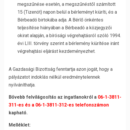
megszűnése esetén, a megszűnéstől számított
15 (Tizenöt) napon belül a bérleményt kiüríti, és a
Bérbeadó birtokába adja. A Bérlő önkéntes
teljesítése hiányában a Bérbeadó a közjegyzői
okirat alapján, a bírósági végrehajtásról szóló 1994.
évi LIII. törvény szerint a bérlemény kiürítése iránt
végrehajtási eljárást kezdeményezhet.
A Gazdasági Bizottság fenntartja azon jogát, hogy a
pályázatot indoklás nélkül eredménytelennek
nyilváníthatja.
Bővebb felvilágosítás az ingatlanokról a
06-1-3811-
311-es és a 06-1-3811-312-es telefonszámon
kapható.
Melléklet: