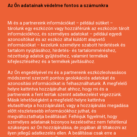
Az Ön adatainak védelme fontos a számunkra
Mezőgazdasági pályázatírás
Pályázatírás magánszemélyeknek
Mi és a partnereink információkat – például sütiket –
Pályázatírás civil szervezeteknek
tárolunk egy eszközön vagy hozzáférünk az eszközön tárolt
Pályázatírás önkormányzatoknak
információkhoz, és személyes adatokat – például egyedi
azonosítókat és az eszköz által küldött alapvető
Pályázatfigyelés
információkat – kezelünk személyre szabott hirdetések és
Specifikus pályázatfigyelés vagy hírlevél
tartalom nyújtásához, hirdetés- és tartalomméréshez,
nézettségi adatok gyűjtéséhez, valamint termékek
kifejlesztéséhez és a termékek javításához.
PÁLYÁZATFIGYELŐ
Az Ön engedélyével mi és a partnereink eszközleolvasásos
módszerrel szerzett pontos geolokációs adatokat és
azonosítási információkat is felhasználhatunk. A megfelelő
helyre kattintva hozzájárulhat ahhoz, hogy mi és a
Pályázatok magánszemélyeknek
partnereink a fent leírtak szerint adatkezelést végezzünk.
Pályázatok civil szervezeteknek
Másik lehetőségként a megfelelő helyre kattintva
elutasíthatja a hozzájárulást, vagy a hozzájárulás megadása
Pályázatok vállalkozásoknak
előtt részletesebb információkhoz juthat, és
Önkormányzati pályázatok
megváltoztathatja beállításait. Felhívjuk figyelmét, hogy
személyes adatainak bizonyos kezeléséhez nem feltétlenül
Mezőgazdasági pályázatok
szükséges az Ön hozzájárulása, de jogában áll tiltakozni az
Falusi turizmus pályázatok
ilyen jellegű adatkezelés ellen. A beállításai csak erre a