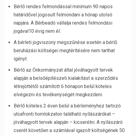
Bérlő rendes felmondással minimum 90 napos
határidővel jogosult felmondani a hónap utolsó
napjára. A Bérbeadó vállalja rendes felmondási
jogával10 évig nem él.
A bérleti jogviszony megszűnése esetén a bérlő
beruházási költségei megtérítésére nem tarthat
igényt.
Bérlő az Önkormányzat által jóváhagyott tervek
alapján a belsőépítészeti kialakítást a szerződés
létrejöttétől számított 6 hónapon belül köteles
elvégezni és tevékenységét megkezdeni.
Bérlő köteles 2 éven belül a bérleményhez tartozó
utcafronti homlokzaton található nyílászárókat –
jóváhagyott tervek alapján – kicserélni. A nyílászáró
cserét követően a számlával igazolt költségének 50