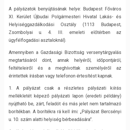
A pályázatok benyújtásának helye: Budapest Főváros
XI. Kerület Újbudai Polgármesteri Hivatal Lakás- és
Helyiséggazdálkodási Osztály (1113 Budapest,
Zsombolyai u. 4. III. emeleti előtérben az
ügyfélfogadási asztaloknál).
Amennyiben a Gazdasági Bizottság versenytárgyalás
megtartásáról dönt, annak helyéről, időpontjáról,
feltételeiről és a meghívottak személyéről az
érintettek írásban vagy telefonon értesítést kapnak.
1. A pályázat csak a részletes pályázati kiírás
mellékletét képező pályázati lapon (eredeti példány)
nyújtható be, zárt, feladót és más jelet nem tartalmazó
borítékban. A borítékra rá kell írni: „Pályázat Bercsényi
u. 10. szám alatti helyiség bérbeadására”.