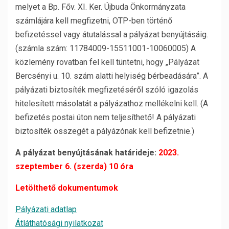
melyet a Bp. Főv. XI. Ker. Újbuda Önkormányzata
számlájára kell megfizetni, OTP-ben történő
befizetéssel vagy átutalással a pályázat benyújtásáig.
(számla szám: 11784009-15511001-10060005) A
közlemény rovatban fel kell tüntetni, hogy „Pályázat
Bercsényi u. 10. szám alatti helyiség bérbeadására”. A
pályázati biztosíték megfizetéséről szóló igazolás
hitelesített másolatát a pályázathoz mellékelni kell. (A
befizetés postai úton nem teljesíthető! A pályázati
biztosíték összegét a pályázónak kell befizetnie.)
A pályázat benyújtásának határideje:
2023.
szeptember 6. (szerda) 10 óra
Letölthető dokumentumok
Pályázati adatlap
Átláthatósági nyilatkozat