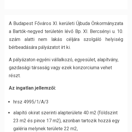
A Budapest Főváros XI. kerületi Újbuda Önkormányzata
a Bartók-negyed területén lévő Bp. XI. Bercsényi u. 10.
szám alatti nem lakás céljára szolgáló helyiség
bérbeadására pályázatot írt ki.
A pályázaton egyéni vállalkozó, egyesület, alapítvány,
gazdasági társaság vagy ezek konzorciuma vehet
részt.
Az ingatlan jellemzői:
hrsz 4995/1/A/3
alapító okirat szerinti alapterülete 40 m2 (földszint
23 m2 és pince 17 m2), azonban tartozik hozzá egy
galéria melynek területe 22 m2,