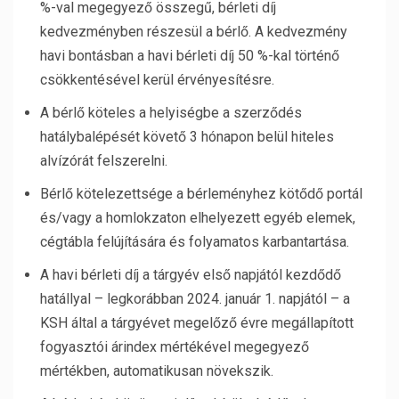
%-val megegyező összegű, bérleti díj
kedvezményben részesül a bérlő. A kedvezmény
havi bontásban a havi bérleti díj 50 %-kal történő
csökkentésével kerül érvényesítésre.
A bérlő köteles a helyiségbe a szerződés
hatálybalépését követő 3 hónapon belül hiteles
alvízórát felszerelni.
Bérlő kötelezettsége a bérleményhez kötődő portál
és/vagy a homlokzaton elhelyezett egyéb elemek,
cégtábla felújítására és folyamatos karbantartása.
A havi bérleti díj a tárgyév első napjától kezdődő
hatállyal – legkorábban 2024. január 1. napjától – a
KSH által a tárgyévet megelőző évre megállapított
fogyasztói árindex mértékével megegyező
mértékben, automatikusan növekszik.