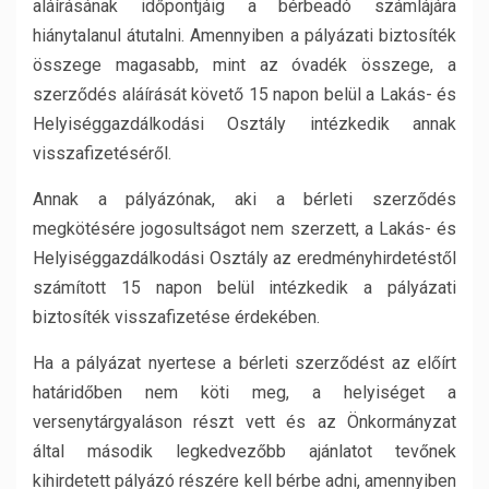
aláírásának időpontjáig a bérbeadó számlájára
hiánytalanul átutalni. Amennyiben a pályázati biztosíték
összege magasabb, mint az óvadék összege, a
szerződés aláírását követő 15 napon belül a Lakás- és
Helyiséggazdálkodási Osztály intézkedik annak
visszafizetéséről.
Annak a pályázónak, aki a bérleti szerződés
megkötésére jogosultságot nem szerzett, a Lakás- és
Helyiséggazdálkodási Osztály az eredményhirdetéstől
számított 15 napon belül intézkedik a pályázati
biztosíték visszafizetése érdekében.
Ha a pályázat nyertese a bérleti szerződést az előírt
határidőben nem köti meg, a helyiséget a
versenytárgyaláson részt vett és az Önkormányzat
által második legkedvezőbb ajánlatot tevőnek
kihirdetett pályázó részére kell bérbe adni, amennyiben