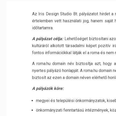
Az Iris Design Studio Bt. pályázatot hirdet 
értelemben vett használati jog, hanem sajá
időtartamra.
A pályázat célja:
Lehetőséget biztosítani az
kultúráról alkotott társadalmi képet pozitív
fontos információkkal látják el a roma és nem
A roma.hu domain név biztosítja azt, hogy 
nyertes pályázó honlapját. A roma.hu domain név
biztosít az ezen a domain néven elérhető hon
A pályázók köre:
megyei és települési önkormányzatok, kise
önkormányzati fenntartású intézmények, kö