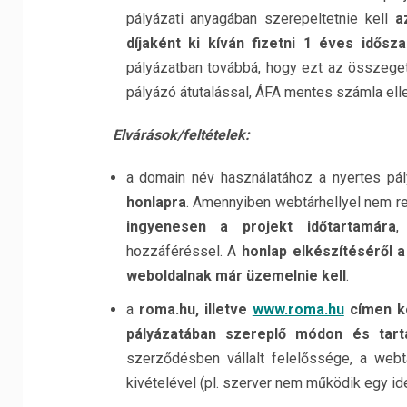
pályázati anyagában szerepeltetnie kell
a
díjaként ki kíván fizetni 1 éves idősza
pályázatban továbbá, hogy ezt az összeget
pályázó átutalással, ÁFA mentes számla ell
Elvárások/feltételek:
a domain név használatához a nyertes p
honlapra
. Amennyiben webtárhellyel nem r
ingyenesen a projekt időtartamára
,
hozzáféréssel. A
honlap elkészítéséről 
weboldalnak már üzemelnie kell
.
a
roma.hu, illetve
www.roma.hu
címen kö
pályázatában szereplő módon és tart
szerződésben vállalt felelőssége, a webtá
kivételével (pl. szerver nem működik egy ide