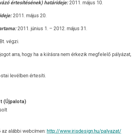
yázó értesítésének) határideje:
2011. május 10.
ideje:
2011. május 20.
tartama:
2011. június 1. – 2012. május 31.
Bt. végzi.
jogot arra, hogy ha a kiírásra nem érkezik megfelelő pályázat,
tai levélben értesíti.
t (Újpalota)
olt
tő az alábbi webcímen:
http://www.irisdesign.hu/palyazat/