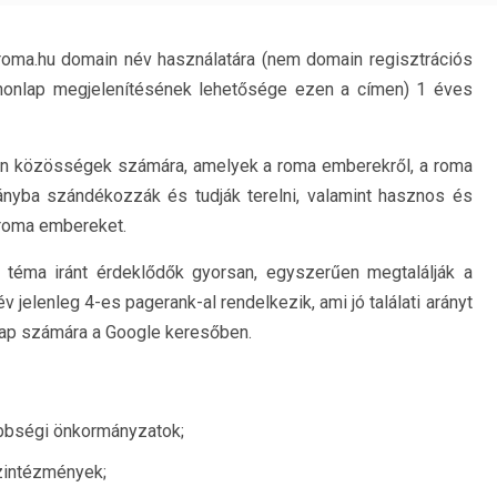
a roma.hu domain név használatára (nem domain regisztrációs
t honlap megjelenítésének lehetősége ezen a címen) 1 éves
on közösségek számára, amelyek a roma emberekről, a roma
 irányba szándékozzák és tudják terelni, valamint hasznos és
 roma embereket.
a téma iránt érdeklődők gyorsan, egyszerűen megtalálják a
 jelenleg 4-es pagerank-al rendelkezik, ami jó találati arányt
lap számára a Google keresőben.
bbségi önkormányzatok;
zintézmények;