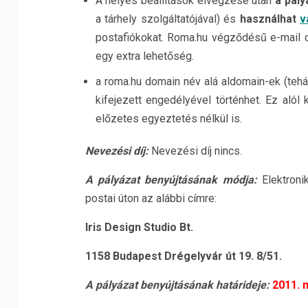
A helyes beállítások elvégzése után
a pály
a tárhely szolgáltatójával) és
használhat
v
postafiókokat. Roma.hu végződésű e-mail cí
egy extra lehetőség.
a roma.hu domain név alá aldomain-ek (tehát
kifejezett engedélyével történhet. Ez alól
előzetes egyeztetés nélkül is.
Nevezési díj:
Nevezési díj nincs.
A pályázat benyújtásának módja:
Elektron
postai úton az alábbi címre:
Iris Design Studio Bt.
1158 Budapest Drégelyvár út 19. 8/51.
A pályázat benyújtásának határideje:
2011. 