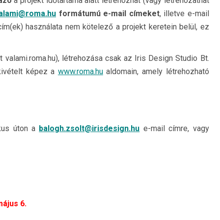
ázó
a projekt időtartama alatt létrehozhat (vagy létrehozathat
alami@roma.hu
formátumú e-mail címeket
, illetve e-mail
m(ek) használata nem kötelező a projekt keretein belül, ez
 valami.roma.hu), létrehozása csak az Iris Design Studio Bt.
 kivételt képez a
www.roma.hu
aldomain, amely létrehozható
ikus úton a
balogh.zsolt@irisdesign.hu
e-mail címre, vagy
május 6.