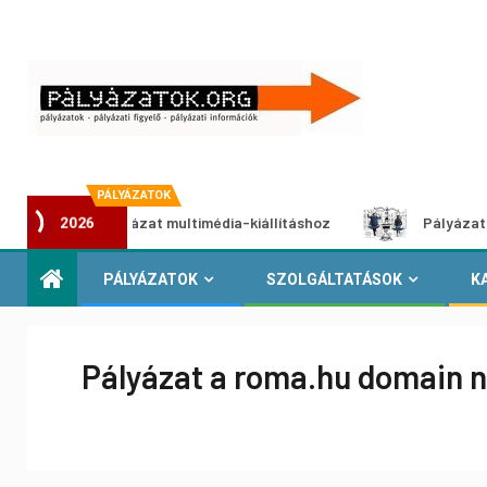
PÁLYÁZATOK
otói pályázat multimédia-kiállításhoz
Pályázat a nemek kö
2026
PÁLYÁZATOK
SZOLGÁLTATÁSOK
K
Pályázat a roma.hu domain n