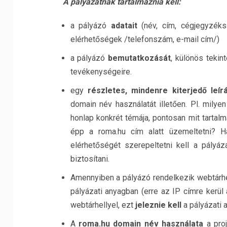
A pályázatnak tartalmaznia kell:
a pályázó
adatait
(név, cím, cégjegyzéks
elérhetőségek /telefonszám, e-mail cím/)
a pályázó
bemutatkozását
, különös tekin
tevékenységeire.
egy
részletes, mindenre kiterjedő leír
domain név használatát illetően. Pl. milye
honlap konkrét témája, pontosan mit tartal
épp a roma.hu cím alatt üzemeltetni? H
elérhetőségét szerepeltetni kell a pály
biztosítani.
Amennyiben a pályázó rendelkezik webtárhe
pályázati anyagban (erre az IP címre kerül 
webtárhellyel, ezt
jeleznie kell
a pályázati 
A
roma.hu domain név használata
a proj