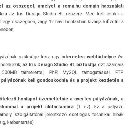
zt az összeget, amelyet a roma.hu domain használati
kra
az Iris Design Studio Bt. részére. Meg kell jelölni a
 egy összegben, vagy 12 havi bontásban kívánja kifizetni a
enében.
ályázónak szüksége lesz egy
internetes webtárhelyre és
endelkezik,
az Iris Design Studio Bt. biztosítja
ezt számára
 500MB tármérettel, PhP, MySQL támogatással, FTP
a pályázónak kell gondoskodnia
és
a projekt kezdetén a
telező honlapot üzemeltetnie a nyertes pályázónak, a
alommal a projekt időtartamára
(1 év). Ez a pályázó
rhely szolgáltatónál jelentkező esetleges technikai hibák
ig, karbantartás).