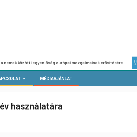
zötti egyenlőség európai mozgalmainak erősítésére
Európ
APCSOLAT
MÉDIAAJÁNLAT
év használatára