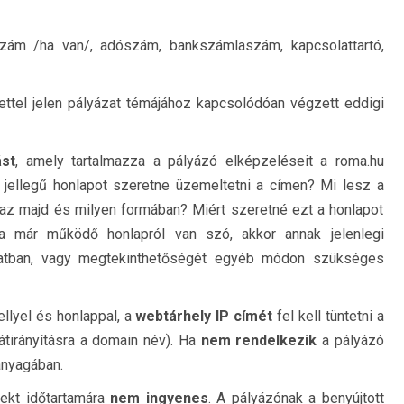
zám /ha van/, adószám, bankszámlaszám, kapcsolattartó,
tettel jelen pályázat témájához kapcsolódóan végzett eddigi
ást
, amely tartalmazza a pályázó elképzeléseit a roma.hu
n jellegű honlapot szeretne üzemeltetni a címen? Mi lesz a
maz majd és milyen formában? Miért szeretné ezt a honlapot
a már működő honlapról van szó, akkor annak jelenlegi
ázatban, vagy megtekinthetőségét egyéb módon szükséges
llyel és honlappal, a
webtárhely IP címét
fel kell tüntetni a
átirányításra a domain név). Ha
nem rendelkezik
a pályázó
anyagában.
ekt időtartamára
nem ingyenes
. A pályázónak a benyújtott