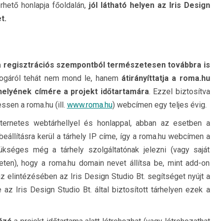
rhető honlapja főoldalán,
jól látható helyen az Iris Design
t.
 regisztrációs szempontból természetesen továbbra is
a jogáról tehát nem mond le, hanem
átirányíttatja a roma.hu
helyének címére a projekt időtartamára
. Ezzel biztosítva
ssen a roma.hu (ill.
www.roma.hu
) webcímen egy teljes évig.
ternetes webtárhellyel és honlappal, abban az esetben a
állításra kerül a tárhely IP címe, így a roma.hu webcímen a
ükséges még a tárhely szolgáltatónak jelezni (vagy saját
leten), hogy a roma.hu domain nevet állítsa be, mint add-on
z elintézésében az Iris Design Studio Bt. segítséget nyújt a
az Iris Design Studio Bt. által biztosított tárhelyen ezek a