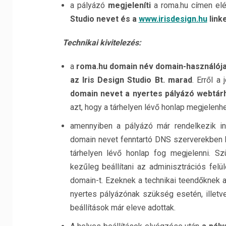
a pályázó
megjeleníti
a roma.hu címen elé
Studio nevet és a
www.irisdesign.hu
linke
Technikai kivitelezés:
a
roma.hu domain név domain-használója
az Iris Design Studio Bt. marad
. Erről 
domain nevet a nyertes pályázó webtár
azt, hogy a tárhelyen lévő honlap megjelenhe
amennyiben a pályázó már rendelkezik in
domain nevet fenntartó DNS szerverekben be
tárhelyen lévő honlap fog megjelenni. Sz
kezűleg beállítani az adminisztrációs felü
domain-t. Ezeknek a technikai teendőknek a
nyertes pályázónak szükség esetén, illetve 
beállítások már eleve adottak.