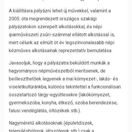
A kiállításra pályázni lehet új művekkel, valamint a
2005. óta megrendezett országos szakági
pályázatokon szerepelt alkotásokkal, és népi
iparművészeti zsűri-számmal ellátott alkotással is,
mert célunk az elmúlt öt év legszínvonalasabb népi
kézműves alkotásainak reprezentatív bemutatása.
Javasoljuk, hogy a pályázatra beküldött munkák a
hagyományos népművészetből merítsenek, de
beilleszthetőek legyenek a mai környezet-, lakás- és
viseletkultúránkba, különös tekintettel a funkcionálisan
összetartozó tárgy-együttesekre (lakókörnyezet,
gyermekszoba, konyha, étkező, szoba berendezése,
falusi vendéglátás, öltözékek stb.).
Nagyméretű alkotásoknak (épületdíszek,
településbútorok, játszóterek stb.) csak a