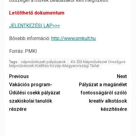
összeget a művek beadásakor kell megfizetni.
Letölthető dokumentum
JELENTKEZÉSI LAP>>>
Bővebb információ:
http://www.pmkult.hu
Forrás: PMKI
népművészeti pályázatok
XV. Élő Népművészet Országos
Tags:
Népművészeti Kiállítás Közép-Magyarországi Tárlat
Previous
Next
Vakációs program-
Pályázat a magánélet
Üdülési csekk pályázat
fontosságáról szóló
szakiskolai tanulók
kreatív alkotások
részére
készítésére