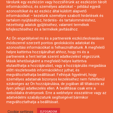
tárolunk egy eszközön vagy hozzáférünk az eszközön tárolt
Pályázatírás önkormányzatoknak
információkhoz, és személyes adatokat – például egyedi
azonosítókat és az eszköz által küldött alapvető
Pályázatfigyelés
információkat – kezelünk személyre szabott hirdetések és
Specifikus pályázatfigyelés vagy hírlevél
tartalom nyújtásához, hirdetés- és tartalomméréshez,
nézettségi adatok gyűjtéséhez, valamint termékek
kifejlesztéséhez és a termékek javításához.
PÁLYÁZATFIGYELŐ
Az Ön engedélyével mi és a partnereink eszközleolvasásos
módszerrel szerzett pontos geolokációs adatokat és
azonosítási információkat is felhasználhatunk. A megfelelő
helyre kattintva hozzájárulhat ahhoz, hogy mi és a
Pályázatok magánszemélyeknek
partnereink a fent leírtak szerint adatkezelést végezzünk.
Pályázatok civil szervezeteknek
Másik lehetőségként a megfelelő helyre kattintva
elutasíthatja a hozzájárulást, vagy a hozzájárulás megadása
Pályázatok vállalkozásoknak
előtt részletesebb információkhoz juthat, és
Önkormányzati pályázatok
megváltoztathatja beállításait. Felhívjuk figyelmét, hogy
személyes adatainak bizonyos kezeléséhez nem feltétlenül
Mezőgazdasági pályázatok
szükséges az Ön hozzájárulása, de jogában áll tiltakozni az
Falusi turizmus pályázatok
ilyen jellegű adatkezelés ellen. A beállításai csak erre a
weboldalra érvényesek. Erre a webhelyre visszatérve vagy az
Napelem pályázatok
adatvédelmi szabályzatunk segítségével bármikor
GINOP pályázatok
megváltoztathatja a beállításait..
Cookie settings
ELFOGADOM