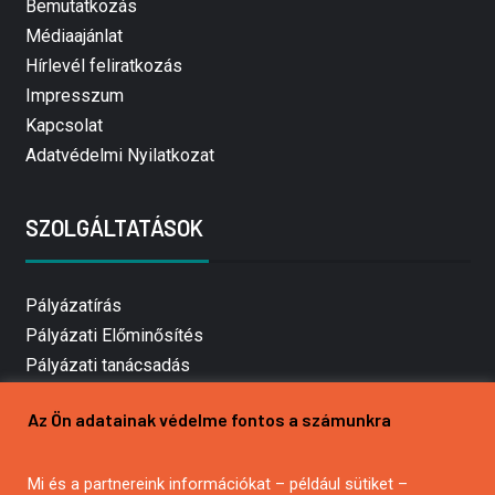
Bemutatkozás
Médiaajánlat
Hírlevél feliratkozás
Impresszum
Kapcsolat
Adatvédelmi Nyilatkozat
SZOLGÁLTATÁSOK
Pályázatírás
Pályázati Előminősítés
Pályázati tanácsadás
Pályázatírás vállalkozásoknak
Az Ön adatainak védelme fontos a számunkra
Mezőgazdasági pályázatírás
Pályázatírás magánszemélyeknek
Mi és a partnereink információkat – például sütiket –
Pályázatírás civil szervezeteknek