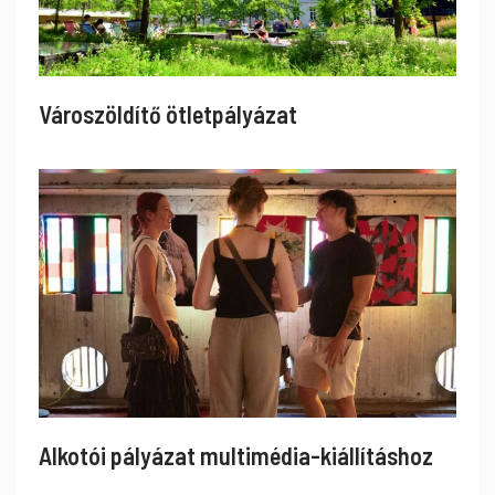
Városzöldítő ötletpályázat
Alkotói pályázat multimédia-kiállításhoz