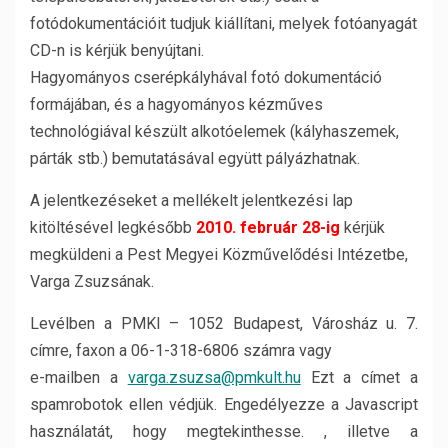
fotódokumentációit tudjuk kiállítani, melyek fotóanyagát
CD-n is kérjük benyújtani.
Hagyományos cserépkályhával fotó dokumentáció
formájában, és a hagyományos kézműves
technológiával készült alkotóelemek (kályhaszemek,
párták stb.) bemutatásával együtt pályázhatnak.
A jelentkezéseket a mellékelt jelentkezési lap
kitöltésével legkésőbb
2010. február 28-ig
kérjük
megküldeni a Pest Megyei Közművelődési Intézetbe,
Varga Zsuzsának.
Levélben a PMKI – 1052 Budapest, Városház u. 7.
címre, faxon a 06-1-318-6806 számra vagy
e-mailben a
varga.zsuzsa@pmkult.hu
Ezt a címet a
spamrobotok ellen védjük. Engedélyezze a Javascript
használatát, hogy megtekinthesse. , illetve a