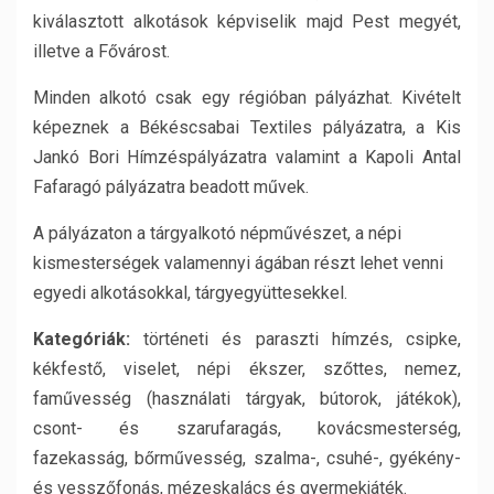
kiválasztott alkotások képviselik majd Pest megyét,
illetve a Fővárost.
Minden alkotó csak egy régióban pályázhat. Kivételt
képeznek a Békéscsabai Textiles pályázatra, a Kis
Jankó Bori Hímzéspályázatra valamint a Kapoli Antal
Fafaragó pályázatra beadott művek.
A pályázaton a tárgyalkotó népművészet, a népi
kismesterségek valamennyi ágában részt lehet venni
egyedi alkotásokkal, tárgyegyüttesekkel.
Kategóriák:
történeti és paraszti hímzés, csipke,
kékfestő, viselet, népi ékszer, szőttes, nemez,
faművesség (használati tárgyak, bútorok, játékok),
csont- és szarufaragás, kovácsmesterség,
fazekasság, bőrművesség, szalma-, csuhé-, gyékény-
és vesszőfonás, mézeskalács és gyermekjáték.