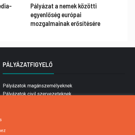
édia-
Pályázat a nemek közötti
egyenlőség európai
mozgalmainak erősítésére
PÁLYÁZATFIGYELŐ
Pályázatok magánszemélyeknek
Pályázatok civil szervezeteknek
Pályázatok vállalkozásoknak
Önkormányzati pályázatok
Mezőgazdasági pályázatok
s
Falusi turizmus pályázatok
hez
Napelem pályázatok