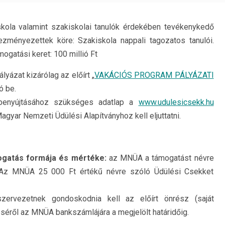
skola valamint szakiskolai tanulók érdekében tevékenykedő
ezményezettek köre: Szakiskola nappali tagozatos tanulói.
ogatási keret: 100 millió Ft
ályázat kizárólag az előírt „
VAKÁCIÓS PROGRAM PÁLYÁZATI
ó be.
 benyújtásához szükséges adatlap a
www.udulesicsekk.hu
Magyar Nemzeti Üdülési Alapítványhoz kell eljuttatni.
mogatás formája és mértéke:
az MNÜA a támogatást névre
. Az MNÜA 25 000 Ft értékű névre szóló Üdülési Csekket
szervezetnek gondoskodnia kell az előírt önrész (saját
séről az MNÜA bankszámlájára a megjelölt határidőig.