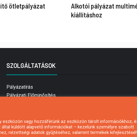
ítő ötletpályázat
Alkotói pályázat multim
kiállításhoz
SZOLGÁLTATÁSOK
Pályázatírás
Pályázati Előminősítés
Pályázati tanácsadás
Pályázatírás vállalkozásoknak
Mezőgazdasági pályázatírás
 egy eszközön vagy hozzáférünk az eszközön tárolt információkhoz, é
által küldött alapvető információkat – kezelünk személyre szabott
Pályázatírás magánszemélyeknek
hez, nézettségi adatok gyűjtéséhez, valamint termékek kifejlesztésé
Pályázatírás civil szervezeteknek