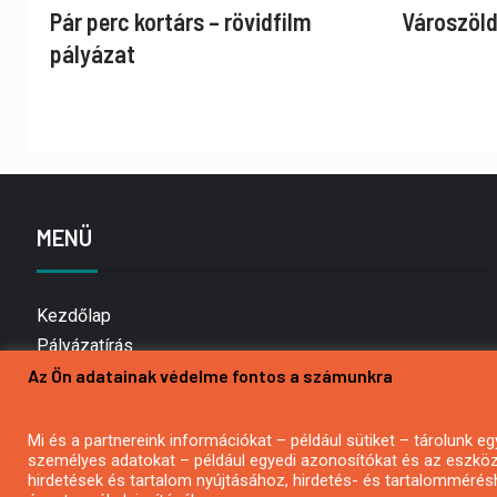
Pár perc kortárs – rövidfilm
Városzöld
pályázat
MENÜ
Kezdőlap
Pályázatírás
Az Ön adatainak védelme fontos a számunkra
Bemutatkozás
Médiaajánlat
Hírlevél feliratkozás
Mi és a partnereink információkat – például sütiket – tárolunk
személyes adatokat – például egyedi azonosítókat és az eszköz 
Impresszum
hirdetések és tartalom nyújtásához, hirdetés- és tartalommérés
Kapcsolat