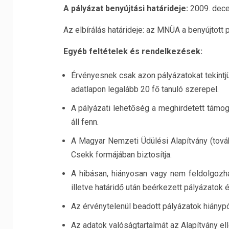
A pályázat benyújtási határideje:
2009. dec
Az elbírálás határideje: az MNÜA a benyújtott p
Egyéb feltételek és rendelkezések:
Érvényesnek csak azon pályázatokat teki
adatlapon legalább 20 fő tanuló szerepel.
A pályázati lehetőség a meghirdetett támog
áll fenn.
A Magyar Nemzeti Üdülési Alapítvány (tová
Csekk formájában biztosítja.
A hibásan, hiányosan vagy nem feldolgozhat
illetve határidő után beérkezett pályázatok 
Az érvénytelenül beadott pályázatok hiánypót
Az adatok valóságtartalmát az Alapítvány ell