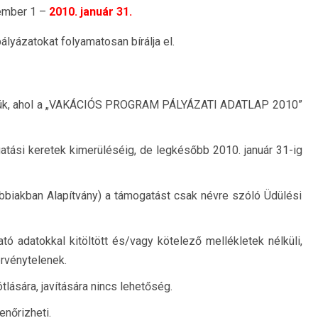
ember 1 –
2010. január 31.
ályázatokat folyamatosan bírálja el.
ntjük, ahol a „VAKÁCIÓS PROGRAM PÁLYÁZATI ADATLAP 2010”
atási keretek kimerüléséig, de legkésőbb 2010. január 31-ig
bbiakban Alapítvány) a támogatást csak névre szóló Üdülési
ó adatokkal kitöltött és/vagy kötelező mellékletek nélküli,
érvénytelenek.
lására, javítására nincs lehetőség.
enőrizheti.