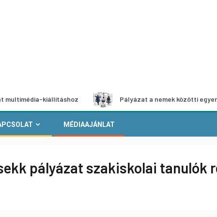
ia-kiállításhoz
Pályázat a nemek közötti egyenlőség eur
APCSOLAT
MÉDIAAJÁNLAT
ekk pályázat szakiskolai tanulók 