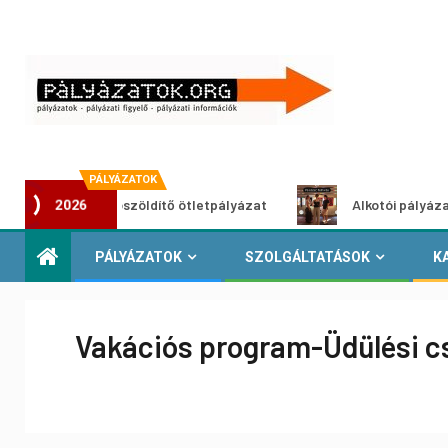
PÁLYÁZATOK
Városzöldítő ötletpályázat
Alkotói pályázat multiméd
2026
PÁLYÁZATOK
SZOLGÁLTATÁSOK
K
Vakációs program-Üdülési cs