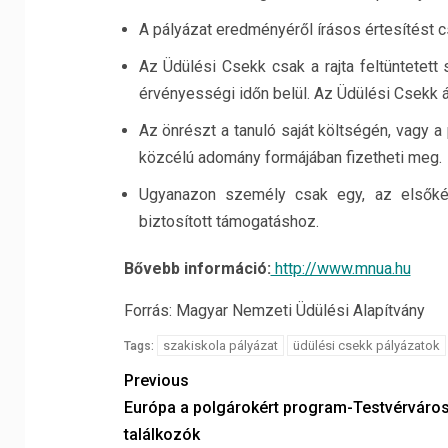
A pályázat eredményéről írásos értesítést 
Az Üdülési Csekk csak a rajta feltüntetett
érvényességi időn belül. Az Üdülési Csekk á
Az önrészt a tanuló saját költségén, vagy a
közcélú adomány formájában fizetheti meg.
Ugyanazon személy csak egy, az elsőként 
biztosított támogatáshoz.
Bővebb információ:
http://www.mnua.hu
Forrás: Magyar Nemzeti Üdülési Alapítvány
szakiskola pályázat
üdülési csekk pályázatok
Tags:
Previous
Európa a polgárokért program-Testvérváros
találkozók