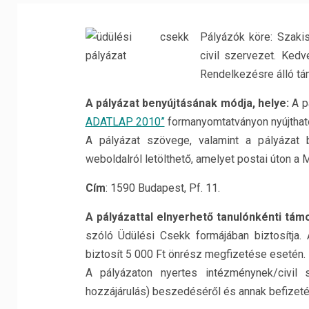
Pályázók köre: Szaki
civil szervezet. Kedv
Rendelkezésre álló tám
A pályázat benyújtásának módja, helye:
A p
ADATLAP 2010”
formanyomtatványon nyújthat
A pályázat szövege, valamint a pályázat
weboldalról letölthető, amelyet postai úton a 
Cím
: 1590 Budapest, Pf. 11.
A pályázattal elnyerhető tanulónkénti tá
szóló Üdülési Csekk formájában biztosítja
biztosít 5 000 Ft önrész megfizetése esetén.
A pályázaton nyertes intézménynek/civil 
hozzájárulás) beszedéséről és annak befizeté