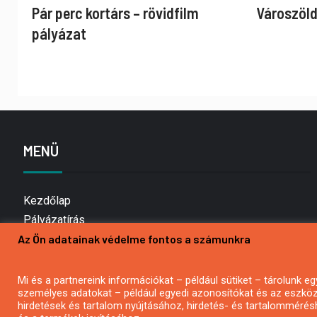
Pár perc kortárs – rövidfilm
Városzöld
pályázat
MENÜ
Kezdőlap
Pályázatírás
Az Ön adatainak védelme fontos a számunkra
Bemutatkozás
Médiaajánlat
Hírlevél feliratkozás
Mi és a partnereink információkat – például sütiket – tárolunk
személyes adatokat – például egyedi azonosítókat és az eszköz 
Impresszum
hirdetések és tartalom nyújtásához, hirdetés- és tartalommérés
Kapcsolat