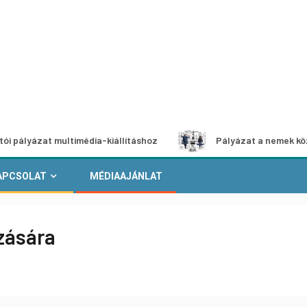
at multimédia-kiállításhoz
Pályázat a nemek közötti egye
APCSOLAT
MÉDIAAJÁNLAT
azására