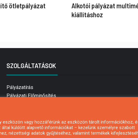
ítő ötletpályázat
Alkotói pályázat multim
kiállításhoz
SZOLGÁLTATÁSOK
Pályázatírás
Pályázati Előminősítés
Pályázati tanácsadás
Pályázatírás vállalkozásoknak
Mezőgazdasági pályázatírás
 egy eszközön vagy hozzáférünk az eszközön tárolt információkhoz, é
által küldött alapvető információkat – kezelünk személyre szabott
Pályázatírás magánszemélyeknek
hez, nézettségi adatok gyűjtéséhez, valamint termékek kifejlesztésé
Pályázatírás civil szervezeteknek