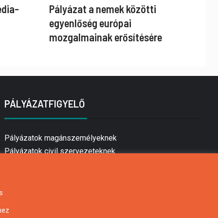
édia-
Pályázat a nemek közötti
egyenlőség európai
mozgalmainak erősítésére
PÁLYÁZATFIGYELŐ
Pályázatok magánszemélyeknek
Pályázatok civil szervezeteknek
Pályázatok vállalkozásoknak
Önkormányzati pályázatok
Mezőgazdasági pályázatok
s
Falusi turizmus pályázatok
hez
Napelem pályázatok