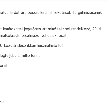
atot hirdet art besorolású filmalkotások forgalmazásának
tt határozattal jogerősen art minősítéssel rendelkező, 2016.
ilmalkotások forgalmazói vehetnek részt.
30. közötti időszakban használható fel.
feljebb 2 millió forint.
rint.
hu