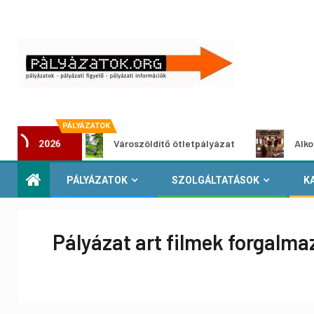
PÁLYÁZATOK
zat
Városzöldítő ötletpályázat
Alkotói pályáz
2026
PÁLYÁZATOK
SZOLGÁLTATÁSOK
K
Pályázat art filmek forgalm