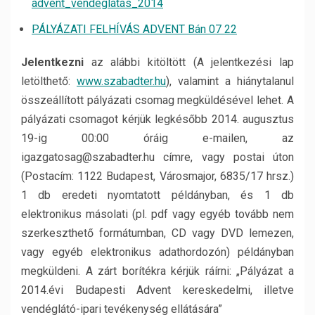
advent_vendéglátás_2014
PÁLYÁZATI FELHÍVÁS ADVENT Bán 07 22
Jelentkezni
az alábbi kitöltött (A jelentkezési lap
letölthető:
www.szabadter.hu
), valamint a hiánytalanul
összeállított pályázati csomag megküldésével lehet. A
pályázati csomagot kérjük legkésőbb 2014. augusztus
19-ig 00:00 óráig e-mailen, az
igazgatosag@szabadter.hu címre, vagy postai úton
(Postacím: 1122 Budapest, Városmajor, 6835/17 hrsz.)
1 db eredeti nyomtatott példányban, és 1 db
elektronikus másolati (pl. pdf vagy egyéb tovább nem
szerkeszthető formátumban, CD vagy DVD lemezen,
vagy egyéb elektronikus adathordozón) példányban
megküldeni. A zárt borítékra kérjük ráírni: „Pályázat a
2014.évi Budapesti Advent kereskedelmi, illetve
vendéglátó-ipari tevékenység ellátására”