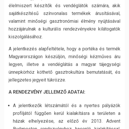
élelmiszert készítők és vendéglátók számára, akik
sajátkészítésű színvonalas termékek árusításával,
valamint minőségi gasztronómiai élmény nyújtásával
hozzájárulnak a kulturális rendezvényekre kilátogatók
kiszolgálásához.
A jelentkezés alapfeltétele, hogy a portéka és termék
Magyarországon készüljön, minőségi kézműves áru
legyen, illetve a vendéglátás a magyar tájegységi
ünnepkörhöz köthető gasztrokultúra bemutatását, és
jellegzetes jegyeit tükrözze.
A RENDEZVÉNY JELLEMZŐ ADATAI:
A jelentkezők létszámától és a nyertes pályázók
profiljától függően kerül kialakításra a területen a
házak elhelyezése, az előző év 2013. Advent
Budapesten rendezvényhez hasonló kialakítással.