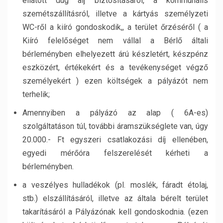
ellátott dug alj biztosításáról, a kommunális
szemétszállításról, illetve a kártyás személyzeti
WC-ről a kiíró gondoskodik,, a terület őrzéséről ( a
Kiíró felelőséget nem vállal a Bérlő általi
bérleményben elhelyezett árú készletért, készpénz
eszközért, értékekért és a tevékenységet végző
személyekért ) ezen költségek a pályázót nem
terhelik;
Amennyiben a pályázó az alap ( 6A-es)
szolgáltatáson túl, további áramszükséglete van, úgy
20.000.- Ft egyszeri csatlakozási díj ellenében,
egyedi mérőóra felszerelését kérheti a
bérleményben.
a veszélyes hulladékok (pl. moslék, fáradt étolaj,
stb.) elszállításáról, illetve az általa bérelt terület
takarításáról a Pályázónak kell gondoskodnia. (ezen