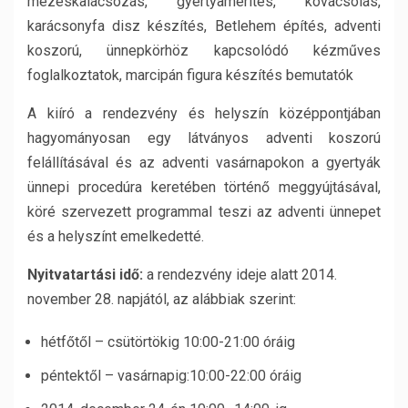
mézeskalácsozás, gyertyamerítés, kovácsolás,
karácsonyfa disz készítés, Betlehem építés, adventi
koszorú, ünnepkörhöz kapcsolódó kézműves
foglalkoztatok, marcipán figura készítés bemutatók
A kiíró a rendezvény és helyszín középpontjában
hagyományosan egy látványos adventi koszorú
felállításával és az adventi vasárnapokon a gyertyák
ünnepi procedúra keretében történő meggyújtásával,
köré szervezett programmal teszi az adventi ünnepet
és a helyszínt emelkedetté.
Nyitvatartási idő:
a rendezvény ideje alatt 2014.
november 28. napjától, az alábbiak szerint:
hétfőtől – csütörtökig 10:00-21:00 óráig
péntektől – vasárnapig:10:00-22:00 óráig