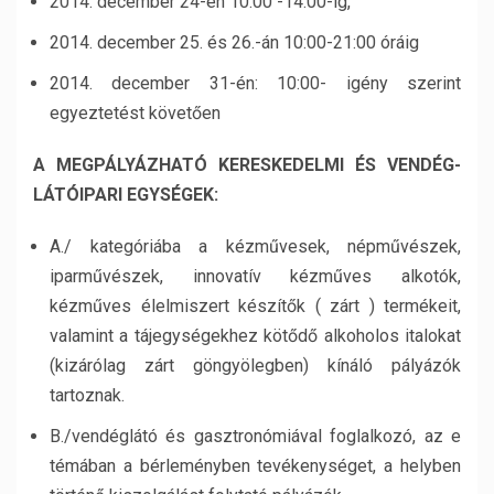
2014. december 24-én 10:00 -14:00-ig,
2014. december 25. és 26.-án 10:00-21:00 óráig
2014. december 31-én: 10:00- igény szerint
egyeztetést követően
A MEGPÁLYÁZHATÓ KERESKEDELMI ÉS VENDÉG-
LÁTÓIPARI EGYSÉGEK:
A./ kategóriába a kézművesek, népművészek,
iparművészek, innovatív kézműves alkotók,
kézműves élelmiszert készítők ( zárt ) termékeit,
valamint a tájegységekhez kötődő alkoholos italokat
(kizárólag zárt göngyölegben) kínáló pályázók
tartoznak.
B./vendéglátó és gasztronómiával foglalkozó, az e
témában a bérleményben tevékenységet, a helyben