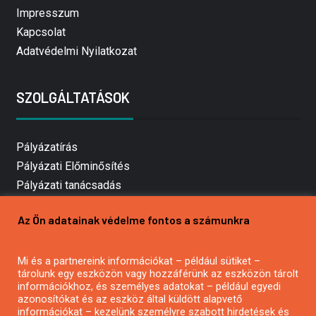
Impresszum
Kapcsolat
Adatvédelmi Nyilatkozat
SZOLGÁLTATÁSOK
Pályázatírás
Pályázati Előminősítés
Pályázati tanácsadás
Pályázatírás vállalkozásoknak
Az Ön adatainak védelme fontos a számunkra
Mezőgazdasági pályázatírás
Pályázatírás magánszemélyeknek
Mi és a partnereink információkat – például sütiket –
Pályázatírás civil szervezeteknek
tárolunk egy eszközön vagy hozzáférünk az eszközön tárolt
Pályázatírás önkormányzatoknak
információkhoz, és személyes adatokat – például egyedi
azonosítókat és az eszköz által küldött alapvető
Pályázatfigyelés
információkat – kezelünk személyre szabott hirdetések és