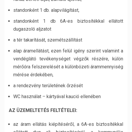
standonként 1 db. alapvilágítást,
standonként 1 db 6A-es biztosítékkal ellátott
dugaszoló aljzatot
a tér takarítását, szemétszállítást
alap áramellátást, ezen felül igény szerint valamint a
vendéglátó tevékenységet végzők részére, külön
mérőóra felszerelését a különbözeti árammennyiség
mérése érdekében,
a rendezvény területének őrzését
WC használat – kártyával kaució ellenében
AZ ÜZEMELTETÉS FELTÉTELEI:
az áram ellátás kiépítéséről, a 6A-es biztosítékkal