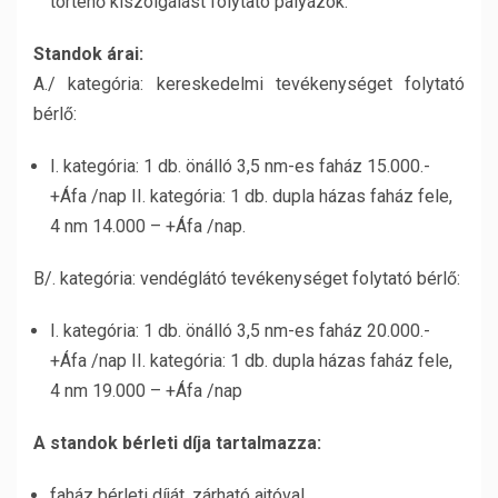
történő kiszolgálást folytató pályázók.
Standok árai:
A./ kategória: kereskedelmi tevékenységet folytató
bérlő:
I. kategória: 1 db. önálló 3,5 nm-es faház 15.000.-
+Áfa /nap II. kategória: 1 db. dupla házas faház fele,
4 nm 14.000 – +Áfa /nap.
B/. kategória: vendéglátó tevékenységet folytató bérlő:
I. kategória: 1 db. önálló 3,5 nm-es faház 20.000.-
+Áfa /nap II. kategória: 1 db. dupla házas faház fele,
4 nm 19.000 – +Áfa /nap
A standok bérleti díja tartalmazza:
faház bérleti díját, zárható ajtóval,