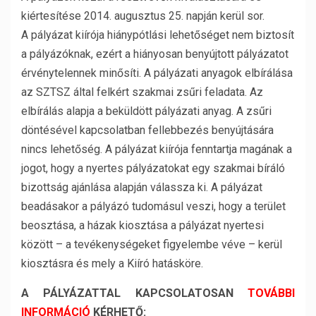
kiértesítése 2014. augusztus 25. napján kerül sor.
A pályázat kiírója hiánypótlási lehetőséget nem biztosít
a pályázóknak, ezért a hiányosan benyújtott pályázatot
érvénytelennek minősíti. A pályázati anyagok elbírálása
az SZTSZ által felkért szakmai zsűri feladata. Az
elbírálás alapja a beküldött pályázati anyag. A zsűri
döntésével kapcsolatban fellebbezés benyújtására
nincs lehetőség. A pályázat kiírója fenntartja magának a
jogot, hogy a nyertes pályázatokat egy szakmai bíráló
bizottság ajánlása alapján válassza ki. A pályázat
beadásakor a pályázó tudomásul veszi, hogy a terület
beosztása, a házak kiosztása a pályázat nyertesi
között – a tevékenységeket figyelembe véve – kerül
kiosztásra és mely a Kiíró hatásköre.
A PÁLYÁZATTAL KAPCSOLATOSAN
TOVÁBBI
INFORMÁCIÓ
KÉRHETŐ: