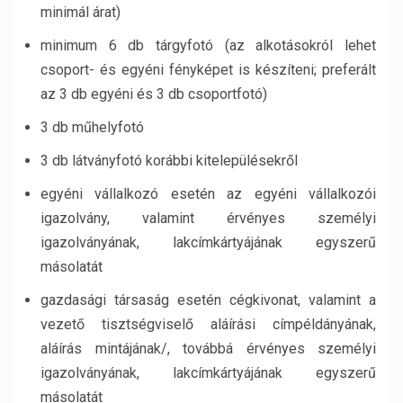
minimál árat)
minimum 6 db tárgyfotó (az alkotásokról lehet
csoport- és egyéni fényképet is készíteni; preferált
az 3 db egyéni és 3 db csoportfotó)
3 db műhelyfotó
3 db látványfotó korábbi kitelepülésekről
egyéni vállalkozó esetén az egyéni vállalkozói
igazolvány, valamint érvényes személyi
igazolványának, lakcímkártyájának egyszerű
másolatát
gazdasági társaság esetén cégkivonat, valamint a
vezető tisztségviselő aláírási címpéldányának,
aláírás mintájának/, továbbá érvényes személyi
igazolványának, lakcímkártyájának egyszerű
másolatát