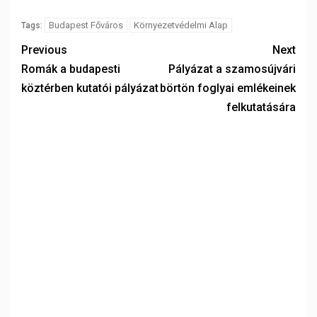
Budapest Főváros
Környezetvédelmi Alap
Tags:
Previous
Next
Romák a budapesti
Pályázat a szamosújvári
köztérben kutatói pályázat
börtön foglyai emlékeinek
felkutatására