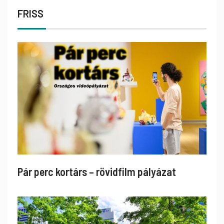
FRISS
Pár perc kortárs – rövidfilm pályázat