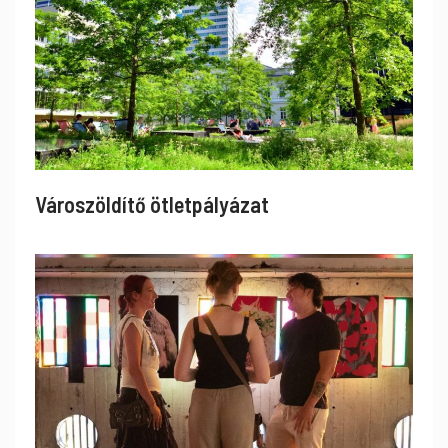
Városzöldítő ötletpályázat