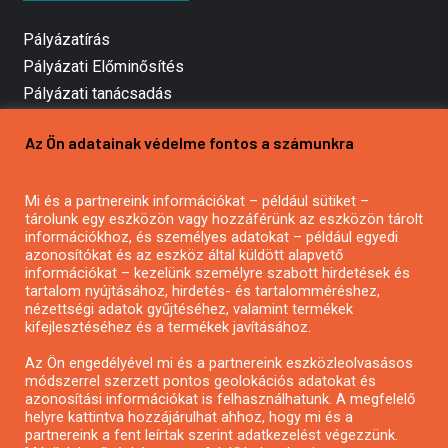
Pályázatírás
Pályázati Előminősítés
Pályázati tanácsadás
Pályázatírás vállalkozásoknak
Az Ön adatainak védelme fontos a számunkra
Mezőgazdasági pályázatírás
Pályázatírás magánszemélyeknek
Mi és a partnereink információkat – például sütiket –
Pályázatírás civil szervezeteknek
tárolunk egy eszközön vagy hozzáférünk az eszközön tárolt
Pályázatírás önkormányzatoknak
információkhoz, és személyes adatokat – például egyedi
azonosítókat és az eszköz által küldött alapvető
Pályázatfigyelés
információkat – kezelünk személyre szabott hirdetések és
Specifikus pályázatfigyelés vagy hírlevél
tartalom nyújtásához, hirdetés- és tartalomméréshez,
nézettségi adatok gyűjtéséhez, valamint termékek
kifejlesztéséhez és a termékek javításához.
PÁLYÁZATFIGYELŐ
Az Ön engedélyével mi és a partnereink eszközleolvasásos
módszerrel szerzett pontos geolokációs adatokat és
azonosítási információkat is felhasználhatunk. A megfelelő
helyre kattintva hozzájárulhat ahhoz, hogy mi és a
Pályázatok magánszemélyeknek
partnereink a fent leírtak szerint adatkezelést végezzünk.
Pályázatok civil szervezeteknek