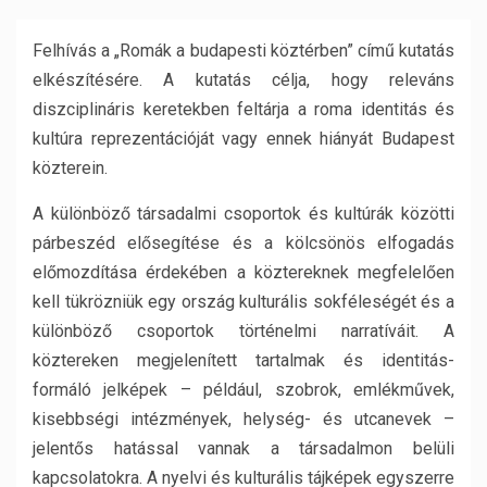
Felhívás a „Romák a budapesti köztérben” című kutatás
elkészítésére. A kutatás célja, hogy releváns
diszciplináris keretekben feltárja a roma identitás és
kultúra reprezentációját vagy ennek hiányát Budapest
közterein.
A különböző társadalmi csoportok és kultúrák közötti
párbeszéd elősegítése és a kölcsönös elfogadás
előmozdítása érdekében a köztereknek megfelelően
kell tükrözniük egy ország kulturális sokféleségét és a
különböző csoportok történelmi narratíváit. A
köztereken megjelenített tartalmak és identitás-
formáló jelképek – például, szobrok, emlékművek,
kisebbségi intézmények, helység- és utcanevek –
jelentős hatással vannak a társadalmon belüli
kapcsolatokra. A nyelvi és kulturális tájképek egyszerre