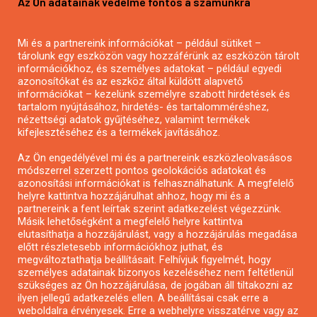
Az Ön adatainak védelme fontos a számunkra
Mezőgazdasági pályázatírás
Pályázatírás magánszemélyeknek
Mi és a partnereink információkat – például sütiket –
Pályázatírás civil szervezeteknek
tárolunk egy eszközön vagy hozzáférünk az eszközön tárolt
Pályázatírás önkormányzatoknak
információkhoz, és személyes adatokat – például egyedi
azonosítókat és az eszköz által küldött alapvető
Pályázatfigyelés
információkat – kezelünk személyre szabott hirdetések és
Specifikus pályázatfigyelés vagy hírlevél
tartalom nyújtásához, hirdetés- és tartalomméréshez,
nézettségi adatok gyűjtéséhez, valamint termékek
kifejlesztéséhez és a termékek javításához.
PÁLYÁZATFIGYELŐ
Az Ön engedélyével mi és a partnereink eszközleolvasásos
módszerrel szerzett pontos geolokációs adatokat és
azonosítási információkat is felhasználhatunk. A megfelelő
helyre kattintva hozzájárulhat ahhoz, hogy mi és a
Pályázatok magánszemélyeknek
partnereink a fent leírtak szerint adatkezelést végezzünk.
Pályázatok civil szervezeteknek
Másik lehetőségként a megfelelő helyre kattintva
elutasíthatja a hozzájárulást, vagy a hozzájárulás megadása
Pályázatok vállalkozásoknak
előtt részletesebb információkhoz juthat, és
Önkormányzati pályázatok
megváltoztathatja beállításait. Felhívjuk figyelmét, hogy
személyes adatainak bizonyos kezeléséhez nem feltétlenül
Mezőgazdasági pályázatok
szükséges az Ön hozzájárulása, de jogában áll tiltakozni az
Falusi turizmus pályázatok
ilyen jellegű adatkezelés ellen. A beállításai csak erre a
weboldalra érvényesek. Erre a webhelyre visszatérve vagy az
Napelem pályázatok