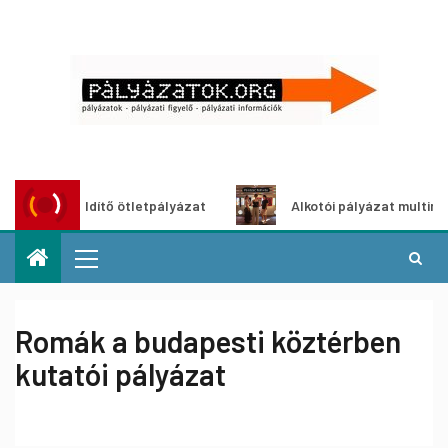
oszöldítő ötletpályázat
Alkotói pályázat multimédia-kiáll
Romák a budapesti köztérben
kutatói pályázat