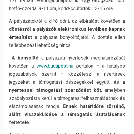
77). E-mail: verob@budapest.hu. Ügyfélfogadási idő:
hétfő-szerda: 9-11 óra, kedd-csütörtök: 13-15 óra.
A pályázatokról a kiíró dönt, az elbírálást követően
a
döntésről a pályázók
elektronikus levélben kapnak
értesítést
a pályázat bonyolítójától. A döntés ellen
fellebbezési lehetőség nincs.
A bonyolító
a pályázati nyertesek meghatározását
követően a
www.budapest.hu
portálon – a hatályos
jogszabályok szerint – közzéteszi a nyertesek
jegyzékét a támogatási összegekkel együtt, és
a
nyertessel támogatási szerződést köt
, amelyben
szabályozásra kerül a támogatás felhasználásának és
elszámolásának rendje.
Ennek határidőre történő,
aláírt visszaküldése a támogatás átutalásának
feltétele.