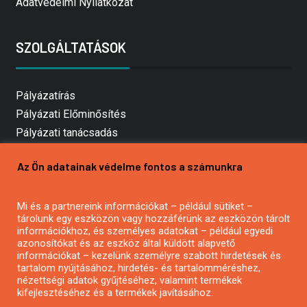
Adatvédelmi Nyilatkozat
SZOLGÁLTATÁSOK
Pályázatírás
Pályázati Előminősítés
Pályázati tanácsadás
Pályázatírás vállalkozásoknak
Az Ön adatainak védelme fontos a számunkra
Mezőgazdasági pályázatírás
Pályázatírás magánszemélyeknek
Mi és a partnereink információkat – például sütiket –
Pályázatírás civil szervezeteknek
tárolunk egy eszközön vagy hozzáférünk az eszközön tárolt
Pályázatírás önkormányzatoknak
információkhoz, és személyes adatokat – például egyedi
azonosítókat és az eszköz által küldött alapvető
Pályázatfigyelés
információkat – kezelünk személyre szabott hirdetések és
Specifikus pályázatfigyelés vagy hírlevél
tartalom nyújtásához, hirdetés- és tartalomméréshez,
nézettségi adatok gyűjtéséhez, valamint termékek
kifejlesztéséhez és a termékek javításához.