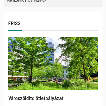
Nemzetközi pályázatok
FRISS
Városzöldítő ötletpályázat