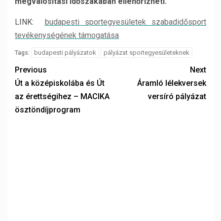
megvalósítási időszakában ellenőrizheti.
LINK:
budapesti sportegyesületek szabadidősport
tevékenységének támogatása
budapesti pályázatok
pályázat sportegyesületeknek
Tags:
Previous
Next
Út a középiskolába és Út
Áramló lélekversek
az érettségihez – MACIKA
versíró pályázat
ösztöndíjprogram