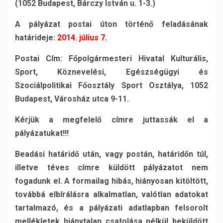
(1052 Budapest, Bárczy István u. 1-3.)
A pályázat postai úton történő feladásának
határideje:
2014. július 7.
Postai Cím:
Főpolgármesteri Hivatal Kulturális,
Sport, Köznevelési, Egészségügyi és
Szociálpolitikai Főosztály Sport Osztálya, 1052
Budapest, Városház utca 9-11.
Kérjük a megfelelő címre juttassák el a
pályázatukat!!!
Beadási határidő után, vagy postán, határidőn túl,
illetve téves címre küldött pályázatot nem
fogadunk el. A formailag hibás, hiányosan kitöltött,
továbbá elbírálásra alkalmatlan, valótlan adatokat
tartalmazó, és a pályázati adatlapban felsorolt
mellékletek hiánytalan csatolása nélkül beküldött