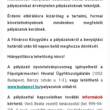
pályázatokat érvénytelen pályázatoknak tekintjük.
Érdemi elbírálásra kizárólag a tartalmi, formai
követelményeknek mindenben megfelelő
pályázatok kerülnek.
A Fővárosi Közgyűlés a pályázatokról a benyújtási
határidő után 60 napon belül meghozza döntését.
Hiánypótlásra lehetőség nincs!
A pályázati nyomtatványcsomag igényelhető a
Főpolgármesteri Hivatal Ügyfélszolgálatán
(1052
Budapest, Bárczy István u. 1-3.),
vagy
letölthető
a
www.budapest.hu
/palyazatok
oldalról.
A pályázattal kapcsolatban további
információ
kérhető:
Verő Beáta vezető tanácsostól (tel: 999-94-