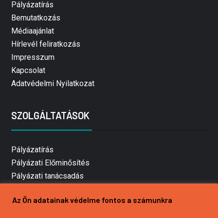
Pályázatírás
Bemutatkozás
Médiaajánlat
Hírlevél feliratkozás
Impresszum
Kapcsolat
Adatvédelmi Nyilatkozat
SZOLGÁLTATÁSOK
Pályázatírás
Pályázati Előminősítés
Pályázati tanácsadás
Pályázatírás vállalkozásoknak
Az Ön adatainak védelme fontos a számunkra
Mezőgazdasági pályázatírás
Pályázatírás magánszemélyeknek