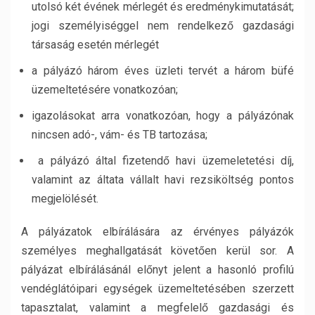
utolsó két évének mérlegét és eredménykimutatását;
jogi személyiséggel nem rendelkező gazdasági
társaság esetén mérlegét
a pályázó három éves üzleti tervét a három büfé
üzemeltetésére vonatkozóan;
igazolásokat arra vonatkozóan, hogy a pályázónak
nincsen adó-, vám- és TB tartozása;
a pályázó által fizetendő havi üzemeletetési díj,
valamint az áltata vállalt havi rezsiköltség pontos
megjelölését.
A pályázatok elbírálására az érvényes pályázók
személyes meghallgatását követően kerül sor. A
pályázat elbírálásánál előnyt jelent a hasonló profilú
vendéglátóipari egységek üzemeltetésében szerzett
tapasztalat, valamint a megfelelő gazdasági és