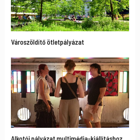
Városzöldítő ötletpályázat
Alkotói pályázat multimédia-kiállításhoz