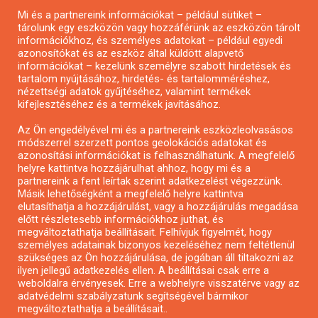
Mi és a partnereink információkat – például sütiket –
Pályázatírás civil szervezeteknek
tárolunk egy eszközön vagy hozzáférünk az eszközön tárolt
Pályázatírás önkormányzatoknak
információkhoz, és személyes adatokat – például egyedi
azonosítókat és az eszköz által küldött alapvető
Pályázatfigyelés
információkat – kezelünk személyre szabott hirdetések és
Specifikus pályázatfigyelés vagy hírlevél
tartalom nyújtásához, hirdetés- és tartalomméréshez,
nézettségi adatok gyűjtéséhez, valamint termékek
kifejlesztéséhez és a termékek javításához.
PÁLYÁZATFIGYELŐ
Az Ön engedélyével mi és a partnereink eszközleolvasásos
módszerrel szerzett pontos geolokációs adatokat és
azonosítási információkat is felhasználhatunk. A megfelelő
helyre kattintva hozzájárulhat ahhoz, hogy mi és a
Pályázatok magánszemélyeknek
partnereink a fent leírtak szerint adatkezelést végezzünk.
Pályázatok civil szervezeteknek
Másik lehetőségként a megfelelő helyre kattintva
elutasíthatja a hozzájárulást, vagy a hozzájárulás megadása
Pályázatok vállalkozásoknak
előtt részletesebb információkhoz juthat, és
Önkormányzati pályázatok
megváltoztathatja beállításait. Felhívjuk figyelmét, hogy
személyes adatainak bizonyos kezeléséhez nem feltétlenül
Mezőgazdasági pályázatok
szükséges az Ön hozzájárulása, de jogában áll tiltakozni az
Falusi turizmus pályázatok
ilyen jellegű adatkezelés ellen. A beállításai csak erre a
weboldalra érvényesek. Erre a webhelyre visszatérve vagy az
Napelem pályázatok
adatvédelmi szabályzatunk segítségével bármikor
GINOP pályázatok
megváltoztathatja a beállításait..