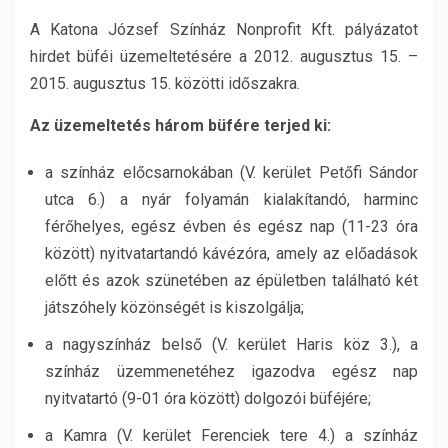
A Katona József Színház Nonprofit Kft. pályázatot
hirdet büféi üzemeltetésére a 2012. augusztus 15. –
2015. augusztus 15. közötti időszakra.
Az üzemeltetés három büfére terjed ki:
a színház előcsarnokában (V. kerület Petőfi Sándor
utca 6.) a nyár folyamán kialakítandó, harminc
férőhelyes, egész évben és egész nap (11-23 óra
között) nyitvatartandó kávézóra, amely az előadások
előtt és azok szünetében az épületben található két
játszóhely közönségét is kiszolgálja;
a nagyszínház belső (V. kerület Haris köz 3.), a
színház üzemmenetéhez igazodva egész nap
nyitvatartó (9-01 óra között) dolgozói büféjére;
a Kamra (V. kerület Ferenciek tere 4.) a színház