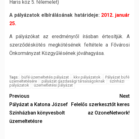
Haris köz 5. félemelet)
A pályázatok elbírálásának határideje:
2012. január
25.
A pályázókat az eredményről írásban értesítjük. A
szerződéskötés megkötésének feltétele a Fővárosi
Önkormányzat Közgyűlésének jóváhagyása.
büfé üzemeltetés pályázat
kkv pályázatok
Pályázat büfé
Tags:
üzemeltetésére
pályázat gazdasági társaságoknak
színházi
pályázatok
üzemeltetési pályázat
Previous
Next
Pályázat a Katona József
Felelős szerkesztőt keres
Színházban könyvesbolt
az OzoneNetwork!
üzemeltetésre