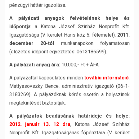
pénzügyi háttér igazolása.
A pályázati anyagok felvételének helye és
időpontj
a: a Katona József Színház Nonprofit Kft.
Igazgatósága (V. kerület Haris köz 5. félemelet),
2011.
december 20-tól
munkanapokon folyamatosan
(előzetes időpont egyeztetés: 0613186599).
A pályázati anyag ára:
10.000,- Ft + ÁFA.
A pályázattal kapcsolatos minden
további információ
:
Mattyasovszky Bence, adminisztratív igazgató (06-1-
3183269). A pályázóknak kérés esetén a helyszínek
megtekintését biztosítjuk.
A pályázatok beadásának határideje és helye:
2012. január 13. 12 óra
, Katona József Színház
Nonprofit Kft. Igazgatóságának főpénztára (V. kerület