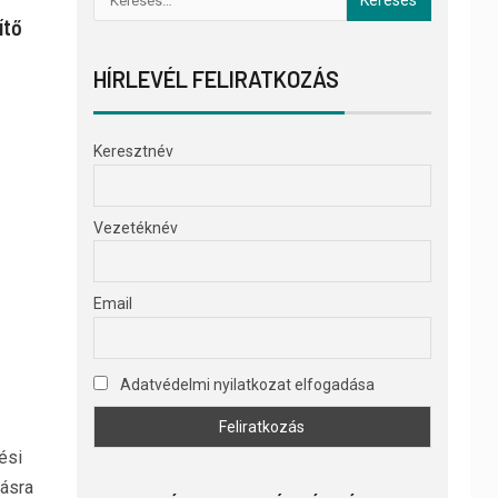
ítő
HÍRLEVÉL FELIRATKOZÁS
Keresztnév
Vezetéknév
Email
Adatvédelmi nyilatkozat elfogadása
ési
tásra