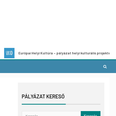
Európai Helyi Kultúra – pályázat helyi kulturális projektek fejlesztésér
PÁLYÁZAT KERESŐ