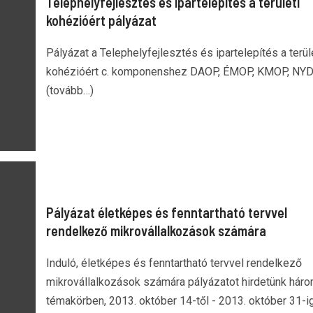
Telephelyfejlesztés és ipartelepítés a területi
kohézióért pályázat
Pályázat a Telephelyfejlesztés és ipartelepítés a terül
kohézióért c. komponenshez DAOP, ÉMOP, KMOP, NYD
(tovább…)
Pályázat életképes és fenntartható tervvel
rendelkező mikrovállalkozások számára
Induló, életképes és fenntartható tervvel rendelkező
mikrovállalkozások számára pályázatot hirdetünk hár
témakörben, 2013. október 14-től - 2013. október 31-i