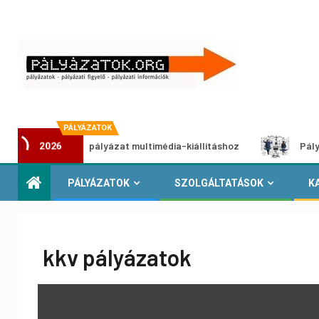
PÁLYÁZATOK
Alkotói pályázat multimédia-kiállításhoz
Pályázat a nem
2026
PÁLYÁZATOK
SZOLGÁLTATÁSOK
K
kkv pályázatok